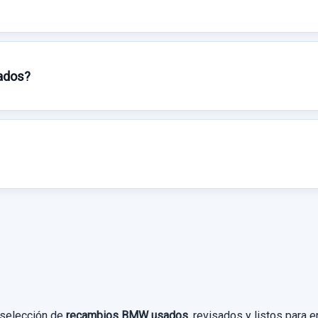
sados?
 selección de
recambios BMW usados
, revisados y listos para