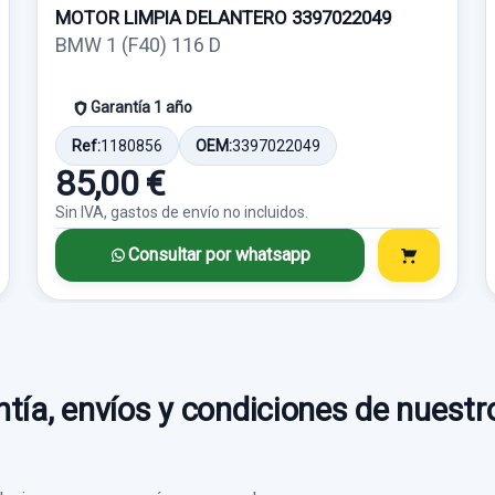
MOTOR LIMPIA DELANTERO 3397022049
Consultar por
Consultar por
whatsapp
whatsapp
BMW 1 (F40) 116 D
Garantía 1 año
Ref:
1180856
OEM:
3397022049
85,00 €
Sin IVA, gastos de envío no incluidos.
Consultar por whatsapp
tía, envíos y condiciones de nuestr