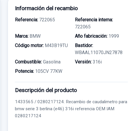
Información del recambio
Referencia:
722065
Referencia interna:
722065
Marca:
BMW
Año fabricación:
1999
Código motor:
M43B19TU
Bastidor:
WBAAL11070JN27878
Combustible:
Gasolina
Versión:
316i
Potencia:
105CV 77KW
Descripción del producto
1433565 / 0280217124. Recambio de caudalimetro para
bmw serie 3 berlina (e46) 316i referencia OEM IAM
0280217124