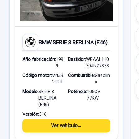
BMW SERIE 3 BERLINA (E46)
Año fabricación:
199
Bastidor:
WBAAL110
9
70JN27878
Código motor:
M43B
Combustible:
Gasolin
19TU
a
Modelo:
SERIE 3
Potencia:
105CV
BERLINA
77KW
(E46)
Versión:
316i
Ver vehículo