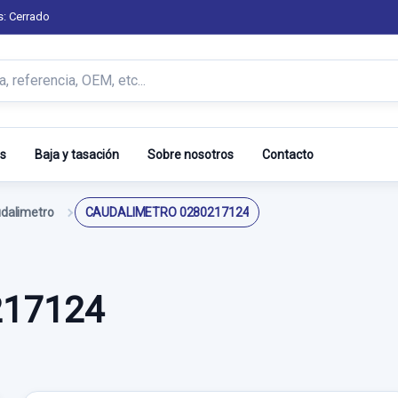
s: Cerrado
s
Baja y tasación
Sobre nosotros
Contacto
dalimetro
CAUDALIMETRO 0280217124
217124