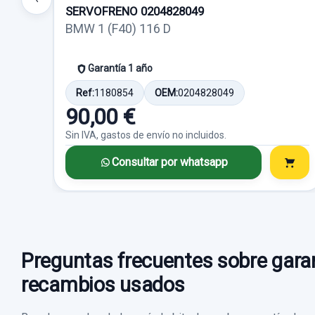
SERVOFRENO 0204828049
BMW 1 (F40) 116 D
Garantía 1 año
Ref:
1180854
OEM:
0204828049
90,00 €
Sin IVA, gastos de envío no incluidos.
Consultar por whatsapp
Preguntas frecuentes sobre garan
recambios usados