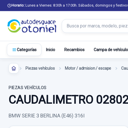
Horario:
Lunes a Viernes: 8:30h a 17:00h. Sábados, domingos y festivo
Buscar productos
Inicio
Recambios
Campa de vehículo
Categorías
Piezas vehículos
Motor / admision / escape
Cau
PIEZAS VEHÍCULOS
CAUDALIMETRO 0280
BMW SERIE 3 BERLINA (E46) 316I