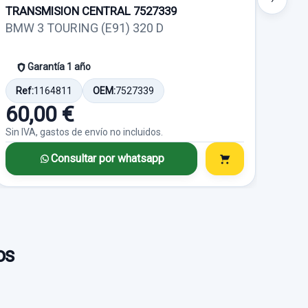
TRANSMISION CENTRAL 7527339
TRA
BMW 3 TOURING (E91) 320 D
BMW
Garantía 1 año
Ref:
1164811
OEM:
7527339
Ref
60,00 €
14
Sin IVA, gastos de envío no incluidos.
Sin I
Consultar por whatsapp
os