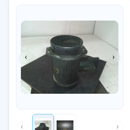
‹
›
‹
›