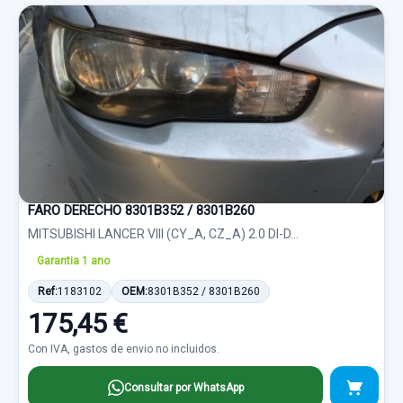
FARO DERECHO 8301B352 / 8301B260
MITSUBISHI LANCER VIII (CY_A, CZ_A) 2.0 DI-D...
Garantia 1 ano
Ref:
1183102
OEM:
8301B352 / 8301B260
175,45 €
Con IVA, gastos de envio no incluidos.
Consultar por WhatsApp