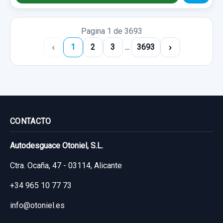
Pagina 1 de 3693
‹
›
1
2
3
...
3693
CONTACTO
Autodesguace Otoniel, S.L.
Ctra. Ocaña, 47 - 03114, Alicante
+34 965 10 77 73
info@otoniel.es