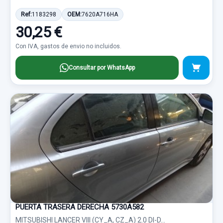
Ref:
1183298
OEM:
7620A716HA
30,25 €
Con IVA, gastos de envio no incluidos.
Consultar por WhatsApp
PUERTA TRASERA DERECHA 5730A582
MITSUBISHI LANCER VIII (CY_A, CZ_A) 2.0 DI-D...