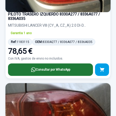
PILOTO TRASERO IZQUIERDO 8330A277 / 8336A077 /
8336A035
MITSUBISHI LANCER VIII (CY_A, CZ_A) 2.0 DI-D...
Garantia 1 ano
Ref:
1183115
OEM:
8330A277 / 8336A077 / 8336A035
78,65 €
Con IVA, gastos de envio no incluidos.
Consultar por WhatsApp