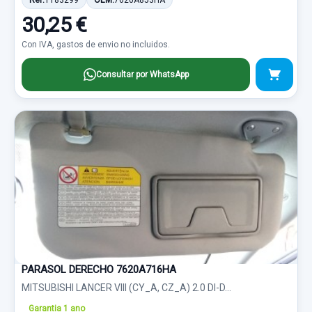
Ref:
1183299
OEM:
7620A853HA
30,25 €
Con IVA, gastos de envio no incluidos.
Consultar por WhatsApp
PARASOL DERECHO 7620A716HA
MITSUBISHI LANCER VIII (CY_A, CZ_A) 2.0 DI-D...
Garantia 1 ano