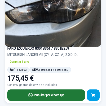
FARO IZQUIERDO 8301B351 / 8301B259
MITSUBISHI LANCER VIII (CY_A, CZ_A) 2.0 DI-D...
Garantia 1 ano
Ref:
1183103
OEM:
8301B351 / 8301B259
175,45 €
Con IVA, gastos de envio no incluidos.
Consultar por WhatsApp