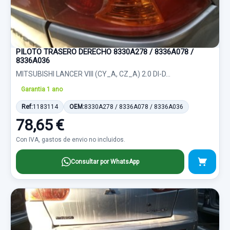
PILOTO TRASERO DERECHO 8330A278 / 8336A078 /
8336A036
MITSUBISHI LANCER VIII (CY_A, CZ_A) 2.0 DI-D...
Garantia 1 ano
Ref:
1183114
OEM:
8330A278 / 8336A078 / 8336A036
78,65 €
Con IVA, gastos de envio no incluidos.
Consultar por WhatsApp