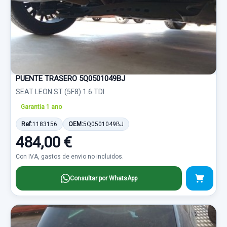
PUENTE TRASERO 5Q0501049BJ
SEAT LEON ST (5F8) 1.6 TDI
Garantia 1 ano
Ref:
1183156
OEM:
5Q0501049BJ
484,00 €
Con IVA, gastos de envio no incluidos.
Consultar por WhatsApp