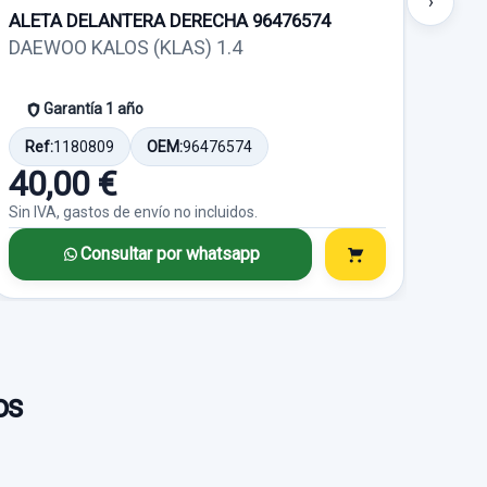
›
ALETA DELANTERA DERECHA 96476574
MOT
DAEWOO KALOS (KLAS) 1.4
DAE
Garantía 1 año
Ref:
1180809
OEM:
96476574
Ref
40,00 €
42
Sin IVA, gastos de envío no incluidos.
Sin I
Consultar por whatsapp
os