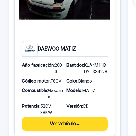
DAEWOO MATIZ
Año fabricación:
200
Bastidor:
KLA4M11B
0
DYC334128
Código motor:
F8CV
Color:
Blanco
Combustible:
Gasolin
Modelo:
MATIZ
a
Potencia:
52CV
Versión:
CD
38KW
Ver vehículo