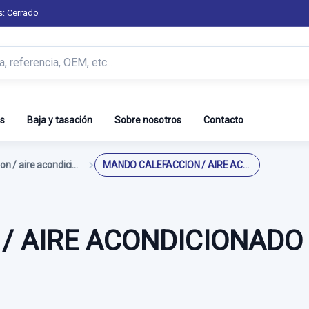
s: Cerrado
s
Baja y tasación
Sobre nosotros
Contacto
Mando calefaccion / aire acondicionado
MANDO CALEFACCION / AIRE ACONDICIONADO S/ R
/ AIRE ACONDICIONADO 