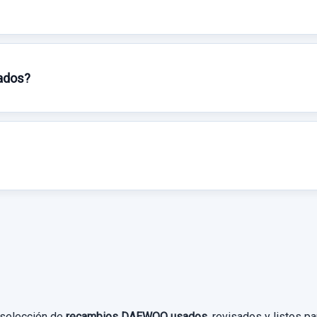
sados?
 selección de
recambios DAEWOO usados
, revisados y listos 