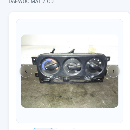
DAEWOO MATIZ CD
‹
›