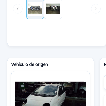
‹
›
Vehículo de origen
R