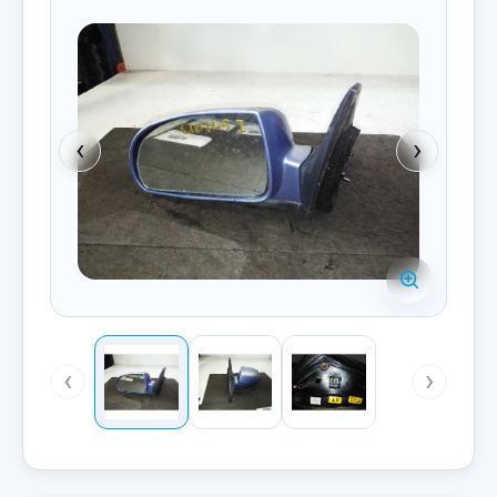
‹
›
‹
›