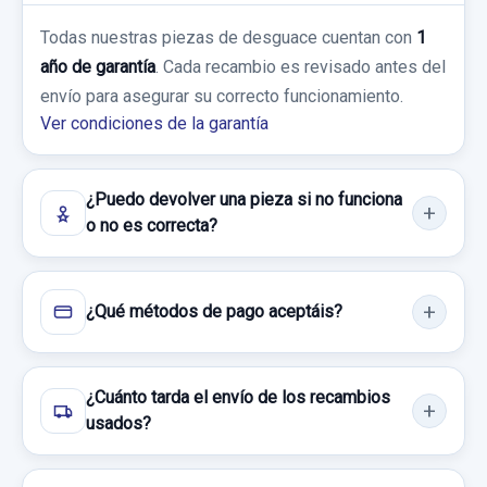
ELEVALUNAS DELANTERO DERECHO
ELECTRICO 2 PIN 5 PIN
Todas nuestras piezas de desguace cuentan con
1
año de garantía
. Cada recambio es revisado antes del
ELEVALUNAS DELANTERO DERECHO...
envío para asegurar su correcto funcionamiento.
usado.
Ver condiciones de la garantía
KIA RIO LS BERLINA
Garantía 1 año
¿Puedo devolver una pieza si no funciona
o no es correcta?
Ref:
753603
30,00 €
¿Qué métodos de pago aceptáis?
Sin IVA, gastos de envío no incluidos.
Consultar por whatsapp
¿Cuánto tarda el envío de los recambios
usados?