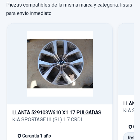
Piezas compatibles de la misma marca y categoría, listas
para envío inmediato.
CERRADURA PUERTA DELANTERA DERECHA 5
PIN 5P
CERRADURA PUERTA DELANTERA
DERECHA... usado.
KIA RIO LS BERLINA
Garantía 1 año
LLANTA
Ref:
753596
KIA SPO
LLANTA 529103W610 X1 17 PULGADAS
KIA SPORTAGE III (SL) 1.7 CRDI
20,00 €
Gar
Sin IVA, gastos de envío no incluidos.
Garantía 1 año
Ref:
1