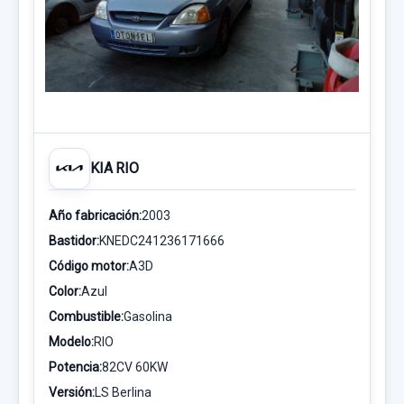
KIA RIO
Año fabricación:
2003
Bastidor:
KNEDC241236171666
Código motor:
A3D
Color:
Azul
Combustible:
Gasolina
Modelo:
RIO
Potencia:
82CV 60KW
Versión:
LS Berlina