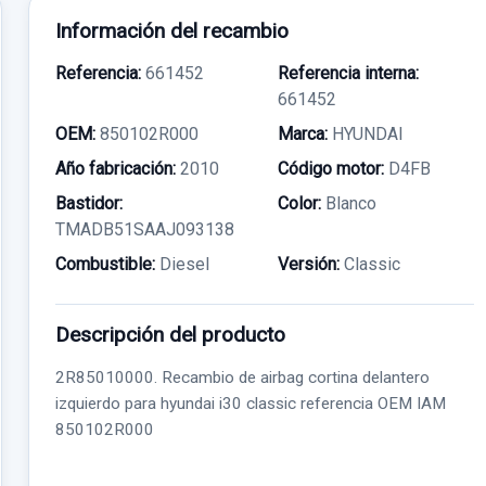
Información del recambio
Referencia:
661452
Referencia interna:
661452
OEM:
850102R000
Marca:
HYUNDAI
Año fabricación:
2010
Código motor:
D4FB
Bastidor:
Color:
Blanco
TMADB51SAAJ093138
Combustible:
Diesel
Versión:
Classic
Descripción del producto
2R85010000. Recambio de airbag cortina delantero
izquierdo para hyundai i30 classic referencia OEM IAM
850102R000