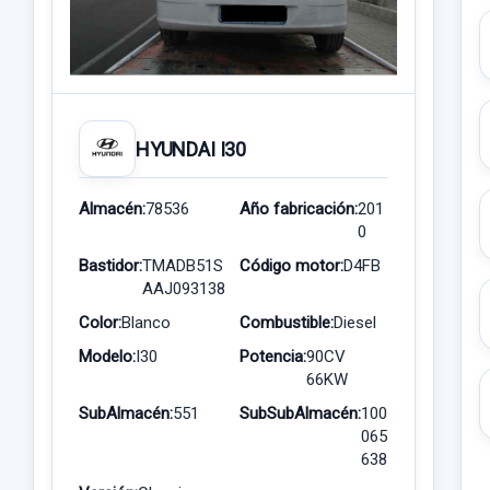
HYUNDAI I30
Almacén:
78536
Año fabricación:
201
0
Bastidor:
TMADB51S
Código motor:
D4FB
AAJ093138
Color:
Blanco
Combustible:
Diesel
Modelo:
I30
Potencia:
90CV
66KW
SubAlmacén:
551
SubSubAlmacén:
100
065
638