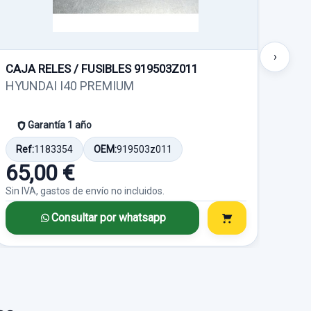
25,00 €
o no incluidos.
Sin IVA, gastos de envío no incluidos.
›
CAJA RELES / FUSIBLES 919503Z011
MAN
HYUNDAI I40 PREMIUM
HYU
sado.
SSIC
Garantía 1 año
Consultar por
whatsapp
Ref:
1183354
OEM:
919503z011
Ref
65,00 €
30
M:
DI
Sin IVA, gastos de envío no incluidos.
Sin I
Consultar por whatsapp
o no incluidos.