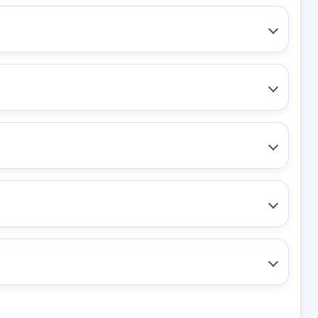
FACCION
MOTOR CALEFACCION
F00S33F023
LEFACCION
MOTOR CALEFACCION
F00S33F023 usado.
SSIC
HYUNDAI I30 CLASSIC
BLES
MODULO ELECTRONICO
Garantía 1 año
954002L105