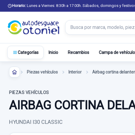
Horario:
Lunes a Viernes: 8:30h a 17:00h. Sábados, domingos y festivo
Buscar productos
Inicio
Recambios
Campa de vehículo
Categorías
Piezas vehículos
Interior
Airbag cortina delanter
PIEZAS VEHÍCULOS
AIRBAG CORTINA DEL
HYUNDAI I30 CLASSIC