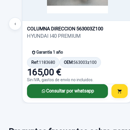
‹
COLUMNA DIRECCION 563003Z100
HYUNDAI I40 PREMIUM
Garantía 1 año
Ref:
1183680
OEM:
563003z100
165,00 €
Sin IVA, gastos de envío no incluidos.
Consultar por whatsapp