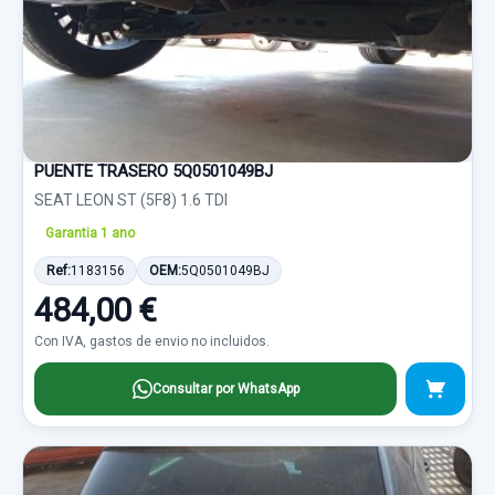
PUENTE TRASERO 5Q0501049BJ
SEAT LEON ST (5F8) 1.6 TDI
Garantia 1 ano
Ref:
1183156
OEM:
5Q0501049BJ
484,00 €
Con IVA, gastos de envio no incluidos.
Consultar por WhatsApp