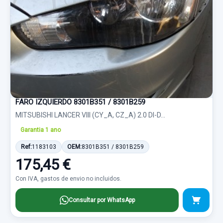
FARO IZQUIERDO 8301B351 / 8301B259
MITSUBISHI LANCER VIII (CY_A, CZ_A) 2.0 DI-D...
Garantia 1 ano
Ref:
1183103
OEM:
8301B351 / 8301B259
175,45 €
Con IVA, gastos de envio no incluidos.
Consultar por WhatsApp