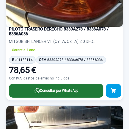
PILOTO TRASERO DERECHO 8330A278 / 8336A078 /
8336A036
MITSUBISHI LANCER VIII (CY_A, CZ_A) 2.0 DI-D...
Garantia 1 ano
Ref:
1183114
OEM:
8330A278 / 8336A078 / 8336A036
78,65 €
Con IVA, gastos de envio no incluidos.
Consultar por WhatsApp