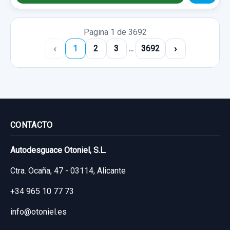
Pagina 1 de 3692
‹
›
1
2
3
...
3692
CONTACTO
Autodesguace Otoniel, S.L.
Ctra. Ocaña, 47 - 03114, Alicante
+34 965 10 77 73
info@otoniel.es