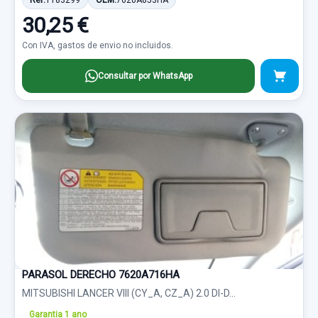
Ref:
1183299
OEM:
7620A853HA
30,25 €
Con IVA, gastos de envio no incluidos.
Consultar por WhatsApp
PARASOL DERECHO 7620A716HA
MITSUBISHI LANCER VIII (CY_A, CZ_A) 2.0 DI-D...
Garantia 1 ano