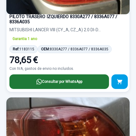
PILOTO TRASERO IZQUIERDO 8330A277 / 8336A077 /
8336A035
MITSUBISHI LANCER VIII (CY_A, CZ_A) 2.0 DI-D...
Garantia 1 ano
Ref:
1183115
OEM:
8330A277 / 8336A077 / 8336A035
78,65 €
Con IVA, gastos de envio no incluidos.
Consultar por WhatsApp