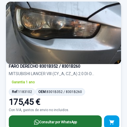
FARO DERECHO 8301B352 / 8301B260
MITSUBISHI LANCER VIII (CY_A, CZ_A) 2.0 DI-D...
Garantia 1 ano
Ref:
1183102
OEM:
8301B352 / 8301B260
175,45 €
Con IVA, gastos de envio no incluidos.
Consultar por WhatsApp