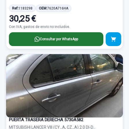
Ref:
1183298
OEM:
7620A716HA
30,25 €
Con IVA, gastos de envio no incluidos.
Consultar por WhatsApp
PUERTA TRASERA DERECHA 5730A582
MITSUBISHI LANCER VIII (CY_A, CZ_A) 2.0 DI-D...