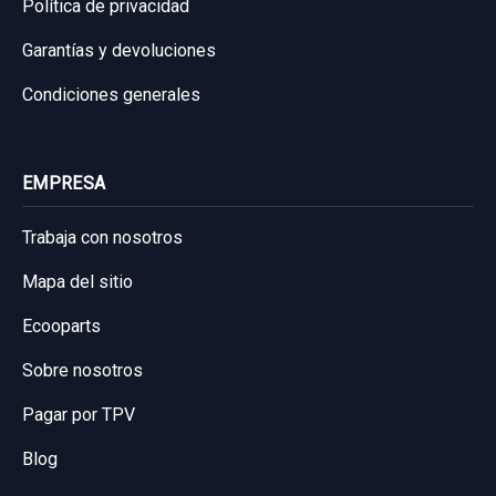
Política de privacidad
HYUNDAI I30 (GD) TREND
Garantías y devoluciones
Garantía 1 año
Condiciones generales
Ref:
620891
OEM:
32700A6100
16,52 €
EMPRESA
Sin IVA, gastos de envío no incluidos.
Trabaja con nosotros
Mapa del sitio
Consultar por whatsapp
Ecooparts
Sobre nosotros
Pagar por TPV
Blog