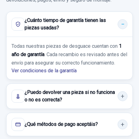
20,00 €
HYUNDAI I30 (GD) TREND
ENGANCHE CINTURON 20111201 TRASERO
Sin IVA, gastos de envío no incluidos.
Consultar por whatsapp
IZQUIERDO
¿Cuánto tiempo de garantía tienen las
Garantía 1 año
piezas usadas?
ENGANCHE CINTURON 20111201
Consultar por whatsapp
PALANCA FRENO DE MANO
Ref:
619261
OEM:
91950A6041
TRASERO... usado.
Todas nuestras piezas de desguace cuentan con
1
HYUNDAI I30 (GD) TREND
PALANCA FRENO DE MANO usado.
35,53 €
año de garantía
. Cada recambio es revisado antes del
HYUNDAI I30 (GD) TREND
Sin IVA, gastos de envío no incluidos.
envío para asegurar su correcto funcionamiento.
Garantía 1 año
Ver condiciones de la garantía
Garantía 1 año
Ref:
703295
OEM:
20111201
Consultar por whatsapp
Ref:
703290
14,87 €
¿Puedo devolver una pieza si no funciona
o no es correcta?
35,00 €
Sin IVA, gastos de envío no incluidos.
Sin IVA, gastos de envío no incluidos.
Consultar por whatsapp
¿Qué métodos de pago aceptáis?
Consultar por whatsapp