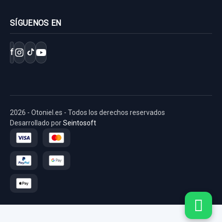
SÍGUENOS EN
f
2026 - Otoniel.es - Todos los derechos reservados
MODULO CONFORT 91940A5010M01
Desarrollado por
Seintosoft
MODULO CONFORT 91940A5010M01
usado.
HYUNDAI I30 (GD) TREND
Garantía 1 año
Ref:
620892
OEM:
91940A5010M01