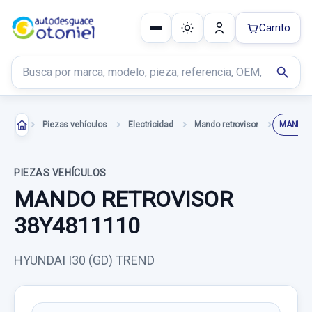
Carrito
Buscar productos
search
Piezas vehículos
Electricidad
Mando retrovisor
MANDO 
PIEZAS VEHÍCULOS
MANDO RETROVISOR
38Y4811110
HYUNDAI I30 (GD) TREND