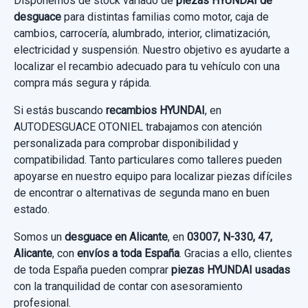
Disponemos de stock variado de
piezas HYUNDAI de
HYUNDAI I30 (GD) TREND
MOBIS usado.
Sin IVA, gastos de envío no incluidos.
desguace
para distintas familias como motor, caja de
HYUNDAI I30 (GD) TREND
cambios, carrocería, alumbrado, interior, climatización,
Garantía 1 año
electricidad y suspensión. Nuestro objetivo es ayudarte a
Garantía 1 año
Consultar por whatsapp
localizar el recambio adecuado para tu vehículo con una
Ref:
620883
compra más segura y rápida.
Ref:
620899
15,00 €
Si estás buscando
recambios HYUNDAI
, en
30,00 €
Sin IVA, gastos de envío no incluidos.
AUTODESGUACE OTONIEL trabajamos con atención
personalizada para comprobar disponibilidad y
Sin IVA, gastos de envío no incluidos.
compatibilidad. Tanto particulares como talleres pueden
Consultar por whatsapp
apoyarse en nuestro equipo para localizar piezas difíciles
Consultar por whatsapp
de encontrar o alternativas de segunda mano en buen
CERRADURA PUERTA DELANTERA IZQUIERDA
estado.
6 PINS
Somos un
desguace en Alicante
, en
03007, N-330, 47,
CERRADURA PUERTA DELANTERA... usado.
Alicante
, con
envíos a toda España
. Gracias a ello, clientes
HYUNDAI I30 (GD) TREND
de toda España pueden comprar
piezas HYUNDAI usadas
con la tranquilidad de contar con asesoramiento
Garantía 1 año
profesional.