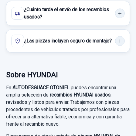
TAPA EXTERIOR COMBUSTIBLE
¿Cuánto tarda el envío de los recambios
usados?
TAPA EXTERIOR COMBUSTIBLE usado.
AIREADOR DELANTERO DERECHO
HYUNDAI I30 (GD) TREND
AIREADOR DELANTERO DERECHO usado.
¿Las piezas incluyen seguro de montaje?
Garantía 1 año
HYUNDAI I30 (GD) TREND
Ref:
703270
Garantía 1 año
15,00 €
CONMUTADOR DE ARRANQUE
Ref:
620889
Sobre HYUNDAI
Sin IVA, gastos de envío no incluidos.
CONMUTADOR DE ARRANQUE usado.
15,00 €
En
AUTODESGUACE OTONIEL
puedes encontrar una
HYUNDAI I30 (GD) TREND
amplia selección de
recambios HYUNDAI usados
,
Sin IVA, gastos de envío no incluidos.
Consultar por whatsapp
revisados y listos para enviar. Trabajamos con piezas
Garantía 1 año
MANETA INTERIOR DELANTERA IZQUIERDA
procedentes de vehículos tratados por profesionales para
Consultar por whatsapp
ofrecer una alternativa fiable, económica y con garantía
PINZA FRENO DELANTERA IZQUIERDA MOBIS
Ref:
619262
MANETA INTERIOR DELANTERA
frente al recambio nuevo.
IZQUIERDA usado.
PINZA FRENO DELANTERA IZQUIERDA
30,00 €