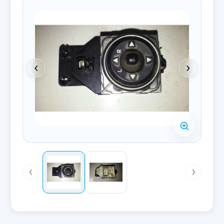
‹
›
‹
›