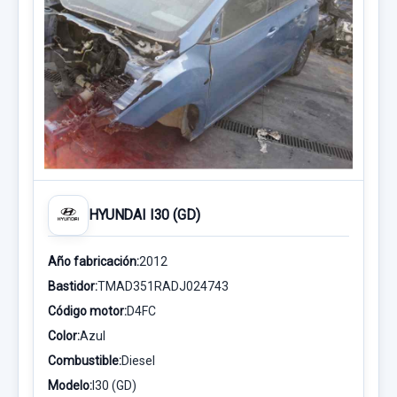
HYUNDAI I30 (GD)
Año fabricación:
2012
Bastidor:
TMAD351RADJ024743
Código motor:
D4FC
Color:
Azul
Combustible:
Diesel
Modelo:
I30 (GD)