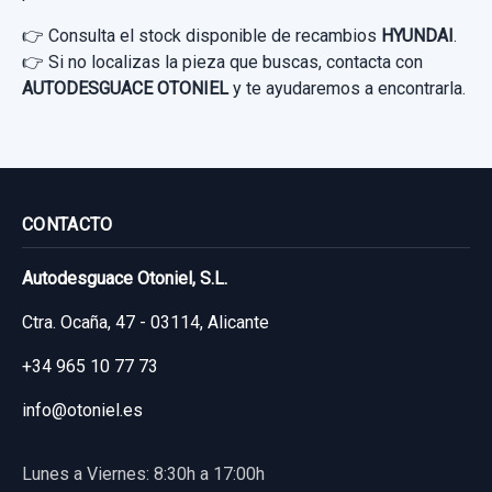
👉 Consulta el stock disponible de recambios
Ref:
620887
HYUNDAI
.
MANDO LUCES 93310A6100RY REGULADOR
👉 Si no localizas la pieza que buscas, contacta con
35,00 €
ALTURA LUZ
AUTODESGUACE OTONIEL
y te ayudaremos a encontrarla.
Sin IVA, gastos de envío no incluidos.
MANDO LUCES 93310A6100RY
REGULADOR... usado.
Consultar por whatsapp
HYUNDAI I30 (GD) TREND
CONTACTO
Garantía 1 año
Autodesguace Otoniel, S.L.
Ref:
620890
OEM:
93310A6100RY
Ctra. Ocaña, 47 - 03114, Alicante
19,83 €
+34 965 10 77 73
Sin IVA, gastos de envío no incluidos.
info@otoniel.es
Consultar por whatsapp
Lunes a Viernes: 8:30h a 17:00h