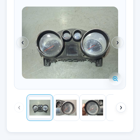
‹
›
‹
›