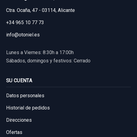
Ctra. Ocaña, 47 - 03114, Alicante
+34 965 10 77 73
info@otoniel.es
Lunes a Viernes: 8:30h a 17:00h
CERRADURA PUERTA TRASERA DERECHA
Sábados, domingos y festivos: Cerrado
CERRADURA PUERTA TRASERA DERECHA
usado.
SU CUENTA
OPEL ASTRA J LIM. COSMO
Datos personales
Garantía 1 año
Historial de pedidos
Ref:
719788
Direcciones
40,00 €
Ofertas