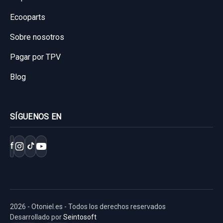
Ecooparts
CERRADURA PUERTA TRASERA IZQUIERDA
3023881LH4 7 PINES
Sobre nosotros
CERRADURA PUERTA TRASERA
Pagar por TPV
IZQUIERDA... usado.
Blog
OPEL ASTRA J LIM. COSMO
Garantía 1 año
SÍGUENOS EN
Ref:
719789
OEM:
3023881LH4
f
9,08 €
Sin IVA, gastos de envío no incluidos.
Consultar por whatsapp
2026 - Otoniel.es - Todos los derechos reservados
Desarrollado por
Seintosoft