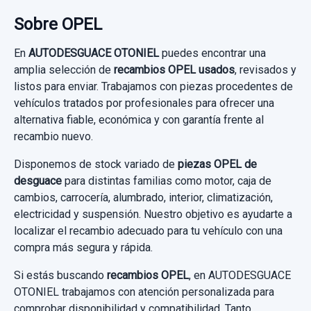
15,00 €
Sobre OPEL
Sin IVA, gastos de envío no incluidos.
En
AUTODESGUACE OTONIEL
puedes encontrar una
amplia selección de
recambios OPEL usados
, revisados y
Consultar por whatsapp
listos para enviar. Trabajamos con piezas procedentes de
vehículos tratados por profesionales para ofrecer una
alternativa fiable, económica y con garantía frente al
recambio nuevo.
Disponemos de stock variado de
piezas OPEL de
desguace
para distintas familias como motor, caja de
cambios, carrocería, alumbrado, interior, climatización,
electricidad y suspensión. Nuestro objetivo es ayudarte a
ELEVALUNAS TRASERO IZQUIERDO 915722103
localizar el recambio adecuado para tu vehículo con una
ELECTRICO 7 PINES 5P
compra más segura y rápida.
ELEVALUNAS TRASERO IZQUIERDO...
Si estás buscando
recambios OPEL
, en AUTODESGUACE
usado.
OTONIEL trabajamos con atención personalizada para
OPEL ASTRA J LIM. COSMO
comprobar disponibilidad y compatibilidad. Tanto