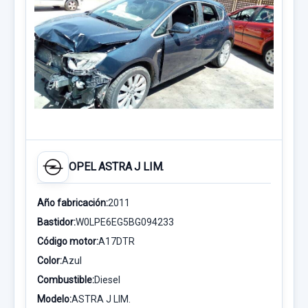
OPEL ASTRA J LIM.
Año fabricación:
2011
Bastidor:
W0LPE6EG5BG094233
Código motor:
A17DTR
Color:
Azul
Combustible:
Diesel
Modelo:
ASTRA J LIM.