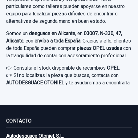
particulares como talleres pueden apoyarse en nuestro
Garantía 1 año
equipo para localizar piezas difíciles de encontrar o
alternativas de segunda mano en buen estado.
Ref:
719787
OEM:
915722103
SISTEMA AUDIO / RADIO CD 13346050 CD400
Somos un
PANTALLA
desguace en Alicante
, en
03007, N-330, 47,
16,52 €
Alicante
, con
envíos a toda España
. Gracias a ello, clientes
SISTEMA AUDIO / RADIO CD 13346050...
de toda España pueden comprar
piezas OPEL usadas
con
Sin IVA, gastos de envío no incluidos.
usado.
la tranquilidad de contar con asesoramiento profesional.
OPEL ASTRA J LIM. COSMO
👉 Consulta el stock disponible de recambios
OPEL
.
Consultar por whatsapp
👉 Si no localizas la pieza que buscas, contacta con
Garantía 1 año
AUTODESGUACE OTONIEL
y te ayudaremos a encontrarla.
Ref:
719776
OEM:
13346050
60,00 €
Sin IVA, gastos de envío no incluidos.
CONTACTO
Autodesguace Otoniel, S.L.
Consultar por whatsapp