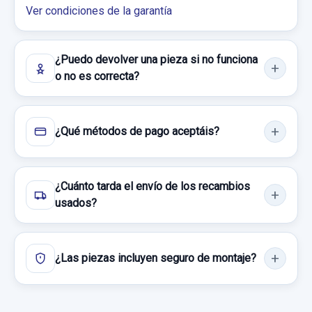
Ver condiciones de la garantía
ELECTRICO 5P
Consultar por whatsapp
ELEVALUNAS TRASERO DERECHO
13350763... usado.
¿Puedo devolver una pieza si no funciona
o no es correcta?
OPEL ASTRA J LIM. COSMO
Garantía 1 año
¿Qué métodos de pago aceptáis?
Ref:
719786
OEM:
13350763
9,91 €
MANDO LUCES 13268702 251507
¿Cuánto tarda el envío de los recambios
Sin IVA, gastos de envío no incluidos.
usados?
MANDO LUCES 13268702 251507 usado.
OPEL ASTRA J LIM. COSMO
Consultar por whatsapp
¿Las piezas incluyen seguro de montaje?
Garantía 1 año
Ref:
719773
OEM:
13268702