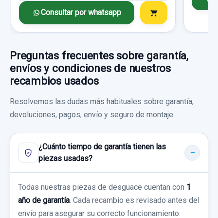
OPEL ASTRA J LIM. COSMO
Consultar por whatsapp
Consultar por whatsapp
CAJA RELES / FUSIBLES 13318782 usado.
Garantía 1 año
OPEL ASTRA J LIM. COSMO
Ref:
719780
OEM:
13343707
Garantía 1 año
Preguntas frecuentes sobre garantía,
JUEGO ASIENTOS COMPLETO TAPICERIA
29,74 €
envíos y condiciones de nuestros
MIXTA AIRBAG ISOFIX
Ref:
853168
OEM:
13318782
recambios usados
Sin IVA, gastos de envío no incluidos.
JUEGO ASIENTOS COMPLETO
31,40 €
Resolvemos las dudas más habituales sobre garantía,
TAPICERIA... usado.
Sin IVA, gastos de envío no incluidos.
devoluciones, pagos, envío y seguro de montaje.
Consultar por whatsapp
OPEL ASTRA J LIM. COSMO
Garantía 1 año
Consultar por whatsapp
¿Cuánto tiempo de garantía tienen las
piezas usadas?
Ref:
853156
126,00 €
Todas nuestras piezas de desguace cuentan con
1
Sin IVA, gastos de envío no incluidos.
año de garantía
. Cada recambio es revisado antes del
envío para asegurar su correcto funcionamiento.
ELEVALUNAS TRASERO DERECHO 13350763