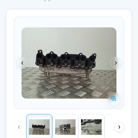
‹
›
‹
›