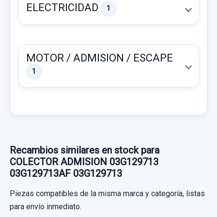
ELECTRICIDAD
1
MOTOR / ADMISION / ESCAPE
1
REFUERZO PARAGOLPES DELANTERO
Recambios similares en stock para
REFUERZO PARAGOLPES DELANTERO
COLECTOR ADMISION 03G129713
usado.
03G129713AF 03G129713
VOLKSWAGEN GOLF V BERLINA (1K1)
MOTOR LIMPIA TRASERO 1K6955711B
Piezas compatibles de la misma marca y categoría, listas
CONCEPTLINE (E)
0390201800 4 CABLES
para envío inmediato.
Garantía 1 año