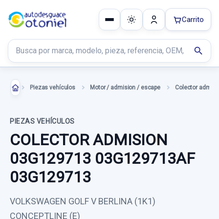
Carrito
Buscar productos
search
Piezas vehículos
Motor / admision / escape
Colector admisi
PIEZAS VEHÍCULOS
COLECTOR ADMISION
03G129713 03G129713AF
03G129713
VOLKSWAGEN GOLF V BERLINA (1K1)
CONCEPTLINE (E)