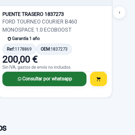
›
PUENTE TRASERO 1837273
PUE
206
FORD TOURNEO COURIER B460
FOR
MONOSPACE 1.0 ECOBOOST
MON
Garantía 1 año
Ref:
1178869
OEM:
1837273
Ref
200,00 €
30
Sin IVA, gastos de envío no incluidos.
Sin I
Consultar por whatsapp
os