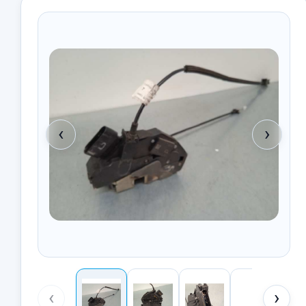
‹
›
‹
›