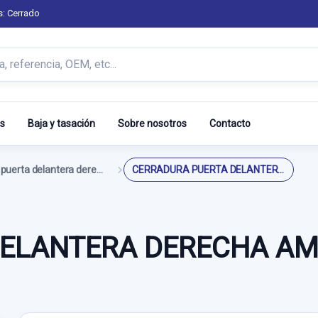
s: Cerrado
s
Baja y tasación
Sobre nosotros
Contacto
Cerradura puerta delantera derecha
CERRADURA PUERTA DELANTERA DERECHA AM5AU21812BC 4 PINS
ELANTERA DERECHA AM