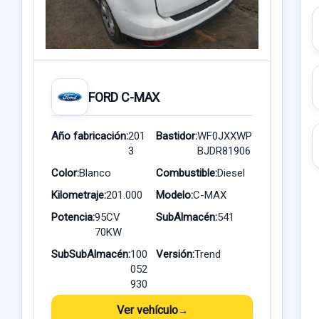
FORD C-MAX
Año fabricación:
201
Bastidor:
WF0JXXWP
3
BJDR81906
Color:
Blanco
Combustible:
Diesel
Kilometraje:
201.000
Modelo:
C-MAX
Potencia:
95CV
SubAlmacén:
541
70KW
SubSubAlmacén:
100
Versión:
Trend
052
930
Ver vehículo