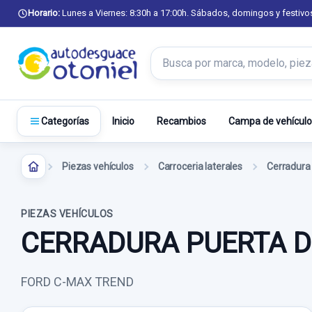
Horario:
Lunes a Viernes: 8:30h a 17:00h. Sábados, domingos y festivo
Buscar productos
Inicio
Recambios
Campa de vehículo
Categorías
Piezas vehículos
Carroceria laterales
PIEZAS VEHÍCULOS
CERRADURA PUERTA D
FORD C-MAX TREND