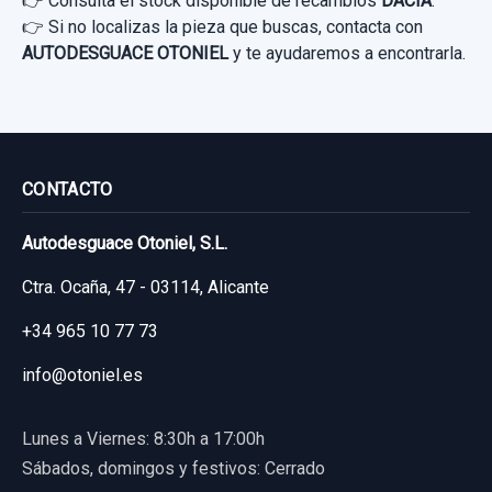
👉 Consulta el stock disponible de recambios
DACIA
.
👉 Si no localizas la pieza que buscas, contacta con
AUTODESGUACE OTONIEL
y te ayudaremos a encontrarla.
CONTACTO
Autodesguace Otoniel, S.L.
Ctra. Ocaña, 47 - 03114, Alicante
+34 965 10 77 73
info@otoniel.es
Lunes a Viernes: 8:30h a 17:00h
Sábados, domingos y festivos: Cerrado