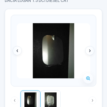
DACIA LOGAN 1.5 DCI DIESEL CAT
‹
›
‹
›