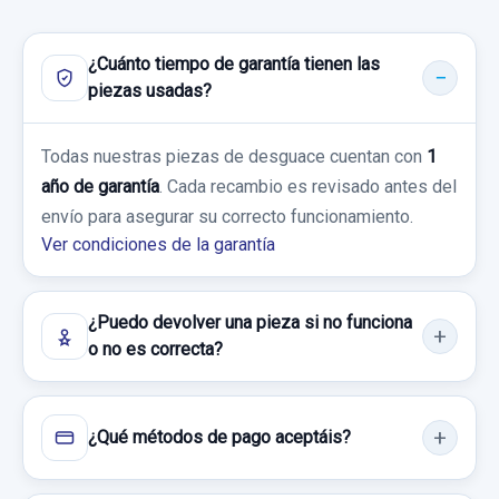
ANILLO AIRBAG 8200213173
ANILLO AIRBAG 8200213173 usado.
¿Cuánto tiempo de garantía tienen las
DACIA LOGAN 1.5 DCI DIESEL CAT
piezas usadas?
Garantía 1 año
Todas nuestras piezas de desguace cuentan con
1
año de garantía
. Cada recambio es revisado antes del
Ref:
752757
OEM:
8200213173
envío para asegurar su correcto funcionamiento.
19,83 €
Ver condiciones de la garantía
Sin IVA, gastos de envío no incluidos.
¿Puedo devolver una pieza si no funciona
Consultar por whatsapp
o no es correcta?
¿Qué métodos de pago aceptáis?