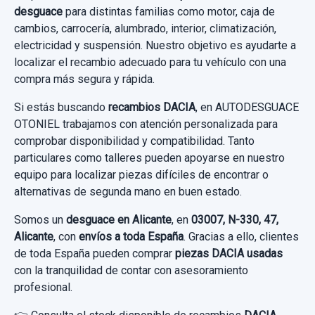
desguace
para distintas familias como motor, caja de
Ref:
752780
OEM:
8200386506
cambios, carrocería, alumbrado, interior, climatización,
30,00 €
electricidad y suspensión. Nuestro objetivo es ayudarte a
localizar el recambio adecuado para tu vehículo con una
Sin IVA, gastos de envío no incluidos.
compra más segura y rápida.
Si estás buscando
recambios DACIA
, en AUTODESGUACE
Consultar por whatsapp
OTONIEL trabajamos con atención personalizada para
comprobar disponibilidad y compatibilidad. Tanto
particulares como talleres pueden apoyarse en nuestro
equipo para localizar piezas difíciles de encontrar o
alternativas de segunda mano en buen estado.
Somos un
desguace en Alicante
, en
03007, N-330, 47,
Alicante
, con
envíos a toda España
. Gracias a ello, clientes
de toda España pueden comprar
piezas DACIA usadas
con la tranquilidad de contar con asesoramiento
profesional.