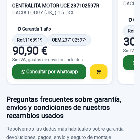
Ref:
752752
OEM:
8200546962
DACIA 
CENTRALITA MOTOR UCE 237102597R
Consultar por whatsapp
DACIA LODGY (JS_) 1.5 DCI
23,13 €
Gar
Sin IVA, gastos de envío no incluidos.
Garantía 1 año
Ref:
1
30,
Ref:
1168919
OEM:
237102597r
Consultar por whatsapp
90,90 €
Sin IVA,
Sin IVA, gastos de envío no incluidos.
C
Consultar por whatsapp
Preguntas frecuentes sobre garantía,
envíos y condiciones de nuestros
recambios usados
Resolvemos las dudas más habituales sobre garantía,
devoluciones, pagos, envío y seguro de montaje.