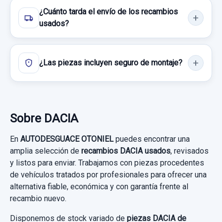
¿Cuánto tarda el envío de los recambios
usados?
¿Las piezas incluyen seguro de montaje?
Sobre DACIA
POTENCIOMETRO PEDAL 8200386506
En
AUTODESGUACE OTONIEL
puedes encontrar una
amplia selección de
recambios DACIA usados
, revisados
POTENCIOMETRO PEDAL 8200386506
y listos para enviar. Trabajamos con piezas procedentes
usado.
de vehículos tratados por profesionales para ofrecer una
DACIA LOGAN 1.5 DCI DIESEL CAT
alternativa fiable, económica y con garantía frente al
recambio nuevo.
Garantía 1 año
Disponemos de stock variado de
piezas DACIA de