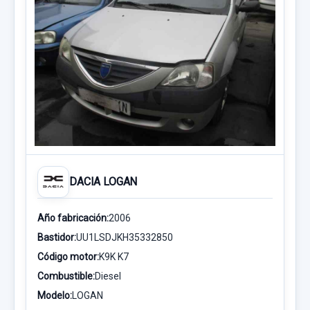
DACIA LOGAN
Año fabricación:
2006
Bastidor:
UU1LSDJKH35332850
Código motor:
K9K K7
Combustible:
Diesel
Modelo:
LOGAN