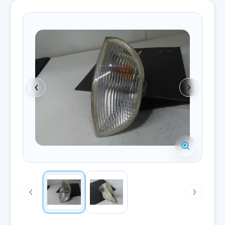
‹
›
‹
›