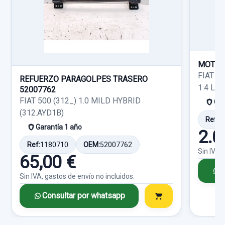
FIAT SEICENTO (187) ACTIVE
Garantía 1 año
Ref:
752530
MOTOR
FIAT T
20,00 €
REFUERZO PARAGOLPES TRASERO
1.4 LP
52007762
Sin IVA, gastos de envío no incluidos.
FIAT 500 (312_) 1.0 MILD HYBRID
Gar
(312.AYD1B)
Ref:
1
Garantía 1 año
Consultar por whatsapp
2.0
Ref:
1180710
OEM:
52007762
Sin IVA,
65,00 €
C
Sin IVA, gastos de envío no incluidos.
Consultar por whatsapp