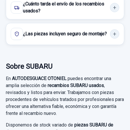
CERRADURA PUERTA TRASERA DERECHA...
¿Cuánto tarda el envío de los recambios
Consultar por whatsapp
usado.
usados?
Consultar por whatsapp
SUBARU OUTBACK (B15) EXECUTIVE PLUS
S AWD
¿Las piezas incluyen seguro de montaje?
Garantía 1 año
MANGUETA DELANTERA IZQUIERDA
28313AG030 28373FG000
Ref:
1019052
OEM:
T6014310
MANGUETA DELANTERA IZQUIERDA...
Sobre SUBARU
49,58 €
usado.
Sin IVA, gastos de envío no incluidos.
CUADRO INSTRUMENTOS
En
AUTODESGUACE OTONIEL
puedes encontrar una
SUBARU OUTBACK (B15) EXECUTIVE PLUS
amplia selección de
recambios SUBARU usados
,
S AWD
CUADRO INSTRUMENTOS usado.
revisados y listos para enviar. Trabajamos con piezas
JUEGO ASIENTOS COMPLETO CUERO BEIGE
Consultar por whatsapp
SUBARU OUTBACK (B15) EXECUTIVE PLUS
procedentes de vehículos tratados por profesionales para
REGULACION ELECTRICA
Garantía 1 año
S AWD
ofrecer una alternativa fiable, económica y con garantía
JUEGO ASIENTOS COMPLETO CUERO
frente al recambio nuevo.
Ref:
984035
OEM:
28313AG030
Garantía 1 año
BEIGE... usado.
Disponemos de stock variado de
PILOTO TRASERO IZQUIERDO 22060228
piezas SUBARU de
40,49 €
SUBARU OUTBACK (B15) EXECUTIVE PLUS