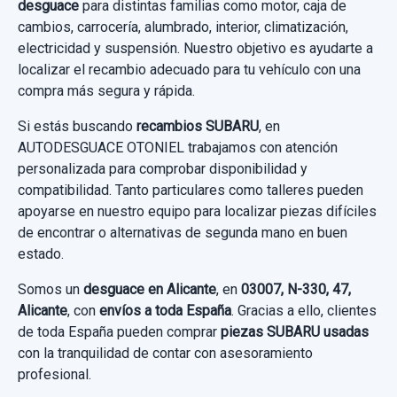
desguace
para distintas familias como motor, caja de
Ref:
984005
S AWD
PILOTO TRASERO IZQUIERDO 22060228
Sin IVA, gastos de envío no incluidos.
PUENTE DELANTERO 50527AJ032
cambios, carrocería, alumbrado, interior, climatización,
350,00 €
usado.
electricidad y suspensión. Nuestro objetivo es ayudarte a
Garantía 1 año
PUENTE DELANTERO 50527AJ032 usado.
localizar el recambio adecuado para tu vehículo con una
SUBARU OUTBACK (B15) EXECUTIVE PLUS
Sin IVA, gastos de envío no incluidos.
Consultar por whatsapp
SUBARU OUTBACK (B15) EXECUTIVE PLUS
compra más segura y rápida.
S AWD
Ref:
984023
S AWD
Si estás buscando
recambios SUBARU
, en
Consultar por whatsapp
1.300,00 €
Garantía 1 año
AUTODESGUACE OTONIEL trabajamos con atención
Garantía 1 año
Sin IVA, gastos de envío no incluidos.
personalizada para comprobar disponibilidad y
Ref:
984013
OEM:
22060228
compatibilidad. Tanto particulares como talleres pueden
Ref:
984033
OEM:
50527AJ032
apoyarse en nuestro equipo para localizar piezas difíciles
101,64 €
Consultar por whatsapp
300,00 €
de encontrar o alternativas de segunda mano en buen
Sin IVA, gastos de envío no incluidos.
estado.
CERRADURA PUERTA TRASERA IZQUIERDA
Sin IVA, gastos de envío no incluidos.
T6014320
Somos un
desguace en Alicante
, en
03007, N-330, 47,
Consultar por whatsapp
Alicante
, con
envíos a toda España
. Gracias a ello, clientes
CERRADURA PUERTA TRASERA
Consultar por whatsapp
de toda España pueden comprar
piezas SUBARU usadas
IZQUIERDA... usado.
con la tranquilidad de contar con asesoramiento
SUBARU OUTBACK (B15) EXECUTIVE PLUS
profesional.
S AWD