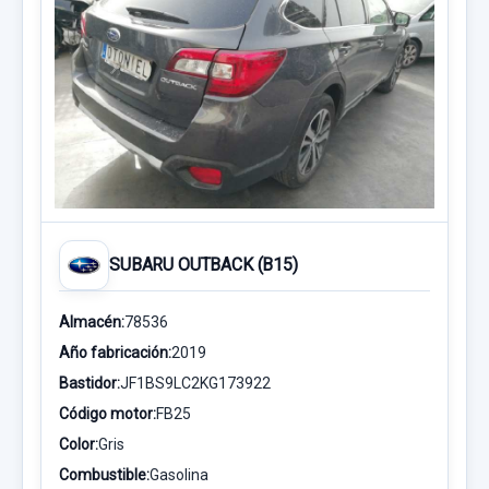
SUBARU OUTBACK (B15)
Almacén:
78536
Año fabricación:
2019
Bastidor:
JF1BS9LC2KG173922
Código motor:
FB25
Color:
Gris
Combustible:
Gasolina