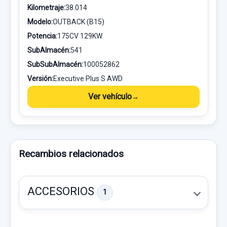
Kilometraje:
38.014
Modelo:
OUTBACK (B15)
Potencia:
175CV 129KW
SubAlmacén:
541
SubSubAlmacén:
100052862
Versión:
Executive Plus S AWD
Ver vehículo
Recambios relacionados
ACCESORIOS
1