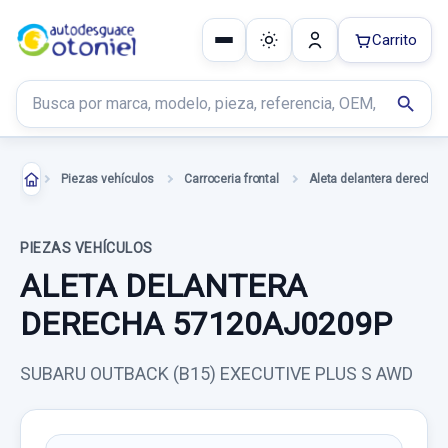
Carrito
Buscar productos
search
Piezas vehículos
Carroceria frontal
Aleta delantera derecha
PIEZAS VEHÍCULOS
ALETA DELANTERA
DERECHA 57120AJ0209P
SUBARU OUTBACK (B15) EXECUTIVE PLUS S AWD