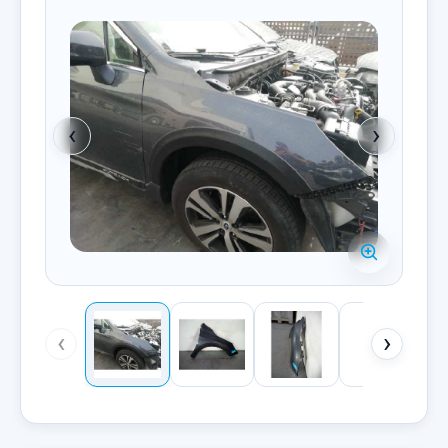
‹
›
‹
›