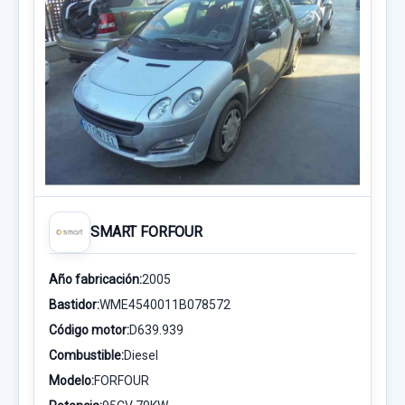
SMART FORFOUR
Año fabricación:
2005
Bastidor:
WME4540011B078572
Código motor:
D639.939
Combustible:
Diesel
Modelo:
FORFOUR