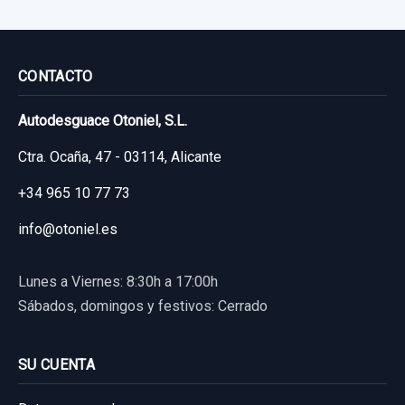
Garantía 1 año
Ref:
794241
OEM:
MR587813
CONTACTO
26,44 €
Autodesguace Otoniel, S.L.
Sin IVA, gastos de envío no incluidos.
Ctra. Ocaña, 47 - 03114, Alicante
+34 965 10 77 73
Consultar por whatsapp
info@otoniel.es
Lunes a Viernes: 8:30h a 17:00h
Sábados, domingos y festivos: Cerrado
SU CUENTA