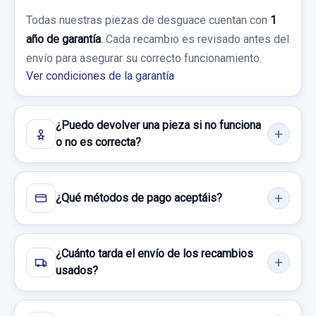
AMORTIGUADOR DELANTERO IZQUIERDO
Todas nuestras piezas de desguace cuentan con
Sin IVA, gastos de envío no incluidos.
1
A4543203030
año de garantía
. Cada recambio es revisado antes del
Consultar por whatsapp
envío para asegurar su correcto funcionamiento.
AMORTIGUADOR DELANTERO IZQUIERDO...
Consultar por whatsapp
Ver condiciones de la garantía
usado.
SMART FORFOUR CDI (70KW)
¿Puedo devolver una pieza si no funciona
Garantía 1 año
o no es correcta?
Ref:
794248
OEM:
A4543203030
24,79 €
¿Qué métodos de pago aceptáis?
Sin IVA, gastos de envío no incluidos.
¿Cuánto tarda el envío de los recambios
Consultar por whatsapp
usados?