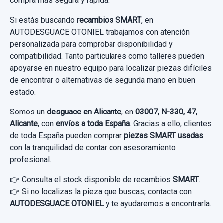
compra más segura y rápida.
Si estás buscando
recambios SMART
, en
AUTODESGUACE OTONIEL trabajamos con atención
personalizada para comprobar disponibilidad y
compatibilidad. Tanto particulares como talleres pueden
apoyarse en nuestro equipo para localizar piezas difíciles
de encontrar o alternativas de segunda mano en buen
estado.
Somos un
desguace en Alicante
, en
03007, N-330, 47,
Alicante
, con
envíos a toda España
. Gracias a ello, clientes
de toda España pueden comprar
piezas SMART usadas
con la tranquilidad de contar con asesoramiento
profesional.
CONMUTADOR DE ARRANQUE MR587813
👉 Consulta el stock disponible de recambios
SMART
.
CONMUTADOR DE ARRANQUE MR587813
👉 Si no localizas la pieza que buscas, contacta con
usado.
AUTODESGUACE OTONIEL
y te ayudaremos a encontrarla.
SMART FORFOUR CDI (70KW)