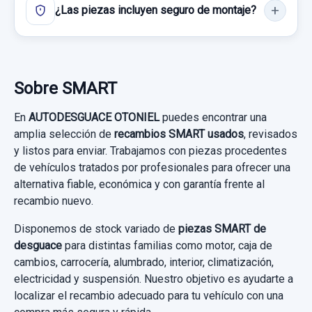
¿Las piezas incluyen seguro de montaje?
MANDO INTERMITENTES S / R
MANDO INTERMITENTES S / R usado.
Sobre SMART
SMART FORFOUR CDI (70KW)
En
AUTODESGUACE OTONIEL
puedes encontrar una
Garantía 1 año
amplia selección de
recambios SMART usados
, revisados
y listos para enviar. Trabajamos con piezas procedentes
Ref:
660320
OEM:
S / R
de vehículos tratados por profesionales para ofrecer una
alternativa fiable, económica y con garantía frente al
15,00 €
recambio nuevo.
Sin IVA, gastos de envío no incluidos.
Disponemos de stock variado de
piezas SMART de
desguace
para distintas familias como motor, caja de
Consultar por whatsapp
cambios, carrocería, alumbrado, interior, climatización,
electricidad y suspensión. Nuestro objetivo es ayudarte a
localizar el recambio adecuado para tu vehículo con una