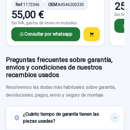
250
Ref:
1172346
OEM:
A4546200330
55,00 €
Sin IVA,
Consultar por whatsapp
Sin IVA, gastos de envío no incluidos.
C
Consultar por whatsapp
CERRADURA PUERTA TRASERA DERECHA
A4547380035 6 PIN 5P
Preguntas frecuentes sobre garantía,
CERRADURA PUERTA TRASERA DERECHA...
envíos y condiciones de nuestros
WARNING A4548202310
usado.
recambios usados
SMART FORFOUR CDI (70KW)
WARNING A4548202310 usado.
Resolvemos las dudas más habituales sobre garantía,
SMART FORFOUR CDI (70KW)
Garantía 1 año
devoluciones, pagos, envío y seguro de montaje.
Garantía 1 año
Ref:
658510
OEM:
A4547380035
¿Cuánto tiempo de garantía tienen las
Ref:
760999
OEM:
A4548202310
28,92 €
piezas usadas?
14,87 €
Sin IVA, gastos de envío no incluidos.