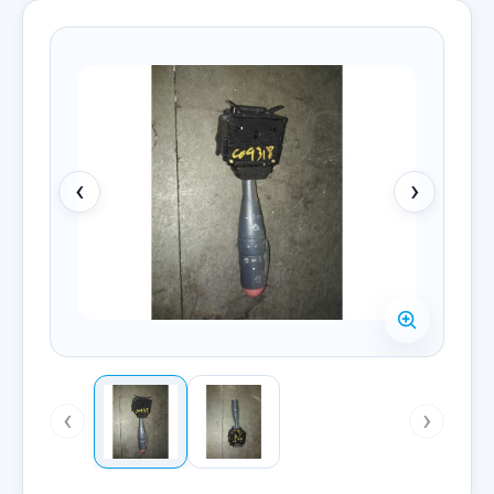
‹
›
‹
›