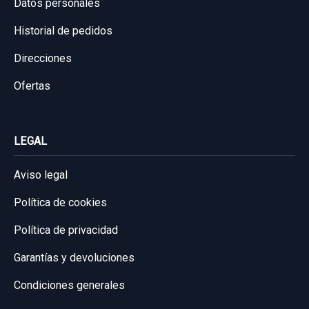
Datos personales
Historial de pedidos
Direcciones
Ofertas
ELECTROVENTILADOR A4545001103
LEGAL
4545001103
ELECTROVENTILADOR A4545001103...
Aviso legal
usado.
Política de cookies
SMART FORFOUR CDI (70KW)
Política de privacidad
Garantía 1 año
Garantías y devoluciones
Ref:
794246
OEM:
A4545001103
Condiciones generales
27,26 €