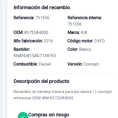
Información del recambio
Referencia:
751556
Referencia interna:
751556
OEM:
85720A4000
Marca:
KIA
Año fabricación:
2016
Código motor:
D4FD
Bastidor:
Color:
Blanco
KNAHU815AG7138765
Combustible:
Diesel
Versión:
Concept
Descripción del producto
Recambio de bandeja trasera para kia carens ( ) concept
referencia OEM IAM 85720A4000
Compras sin riesgo