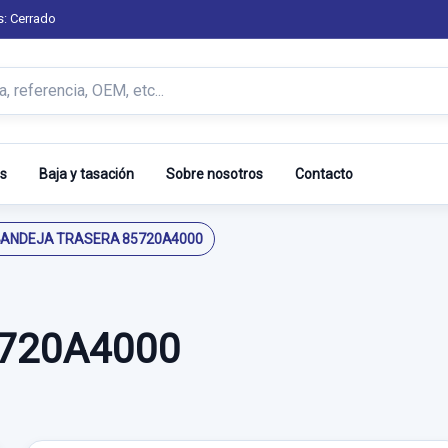
s: Cerrado
s
Baja y tasación
Sobre nosotros
Contacto
ANDEJA TRASERA 85720A4000
720A4000