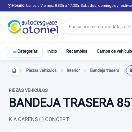
Horario:
Lunes a Viernes: 8:30h a 17:00h. Sábados, domingos y festivo
Buscar productos
Inicio
Recambios
Campa de vehículo
Categorías
Piezas vehículos
Interior
Bandeja trasera
B
PIEZAS VEHÍCULOS
BANDEJA TRASERA 85
KIA CARENS ( ) CONCEPT