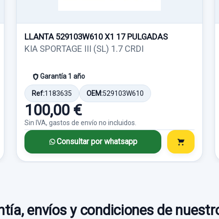
Consultar por
whatsapp
Ref:
751467
Ref:
751486
whatsapp
Consultar por
Consultar por
whatsapp
whatsapp
50,00 €
50,00 €
LLANTA 529103W610 X1 17 PULGADAS
KIA SPORTAGE III (SL) 1.7 CRDI
Sin IVA, gastos de envío no incluidos.
Sin IVA, gastos de enví
Garantía 1 año
Ref:
1183635
OEM:
529103W610
100,00 €
Consultar por
Consultar por
whatsapp
whatsapp
Sin IVA, gastos de envío no incluidos.
Consultar por whatsapp
MODULO ELECTRONICO
MOTOR LIMPIA TR
956903V100
98700A4000
APOYABRAZOS CENTRAL
CINTURON SEGURI
MODULO ELECTRONICO
MOTOR LIMPIA T
TRASERO CENTRAL
APOYABRAZOS CENTRAL
956903V100 usado.
98700A4000 u
tía, envíos y condiciones de nuestr
CINTURON SEGUR
usado.
KIA CARENS ( ) CONCEPT
KIA CARENS ( ) 