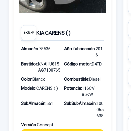
KIA CARENS ( )
Almacén:
78536
Año fabricación:
201
6
Bastidor:
KNAHU815
Código motor:
D4FD
AG7138765
Color:
Blanco
Combustible:
Diesel
Modelo:
CARENS ( )
Potencia:
116CV
85KW
SubAlmacén:
551
SubSubAlmacén:
100
065
638
Versión:
Concept