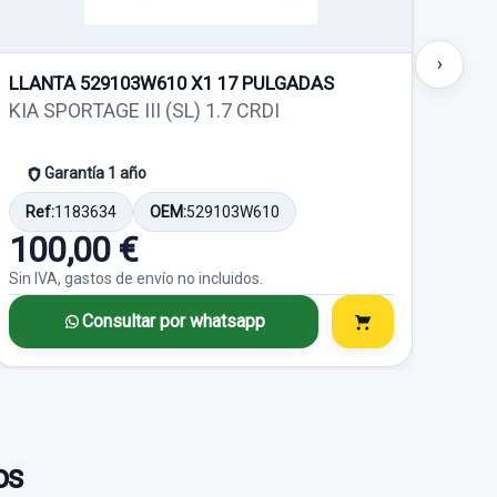
Ref:
751530
OEM:
0261230205
Consultar por
›
whatsapp
LLANTA 529103W610 X1 17 PULGADAS
LLA
23,96 €
KIA SPORTAGE III (SL) 1.7 CRDI
KIA 
o no incluidos.
Sin IVA, gastos de envío no incluidos.
Garantía 1 año
Consultar por
Ref:
1183634
OEM:
529103W610
Ref
whatsapp
100,00 €
10
Sin IVA, gastos de envío no incluidos.
Sin I
Consultar por whatsapp
ASERO
MOTOR ELEVALUNAS TRASERO
DERECHO 83460A4010
DAD
ASIENTO DELANTERO DERECHO
RASERO
MOTOR ELEVALUNAS
sado.
TRASERO DERECHO... usado.
ASIENTO DELANTERO
os
IDAD
DERECHO usado.
CONCEPT
KIA CARENS ( ) CONCEPT