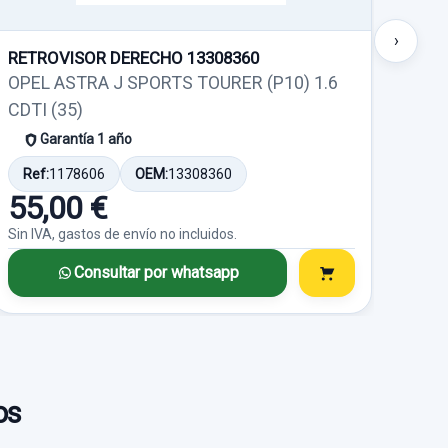
Consultar por
whatsapp
›
RETROVISOR DERECHO 13308360
PUE
OPEL ASTRA J SPORTS TOURER (P10) 1.6
OPE
CDTI (35)
CDTI
Garantía 1 año
Ref:
1178606
OEM:
13308360
Ref
55,00 €
30
Sin IVA, gastos de envío no incluidos.
Sin I
Consultar por whatsapp
os