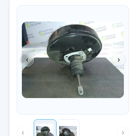
‹
›
‹
›