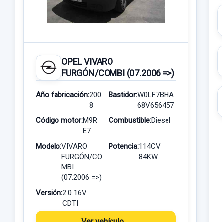
OPEL VIVARO
FURGÓN/COMBI (07.2006 =>)
Año fabricación:
200
Bastidor:
W0LF7BHA
8
68V656457
Código motor:
M9R
Combustible:
Diesel
E7
Modelo:
VIVARO
Potencia:
114CV
FURGÓN/CO
84KW
MBI
(07.2006 =>)
Versión:
2.0 16V
CDTI
Ver vehículo