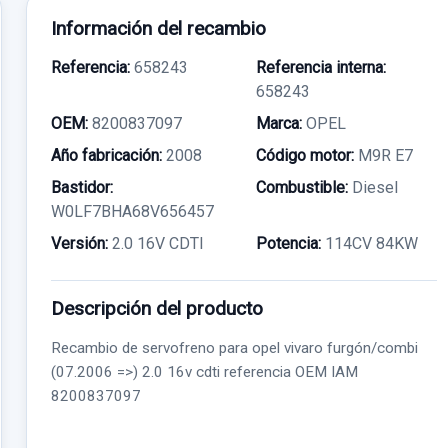
Información del recambio
Referencia:
658243
Referencia interna:
658243
OEM:
8200837097
Marca:
OPEL
Año fabricación:
2008
Código motor:
M9R E7
Bastidor:
Combustible:
Diesel
W0LF7BHA68V656457
Versión:
2.0 16V CDTI
Potencia:
114CV 84KW
Descripción del producto
Recambio de servofreno para opel vivaro furgón/combi
(07.2006 =>) 2.0 16v cdti referencia OEM IAM
8200837097