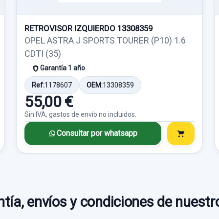
Consultar por
Consultar por
RETROVISOR IZQUIERDO 13308359
whatsapp
whatsapp
OPEL ASTRA J SPORTS TOURER (P10) 1.6
CDTI (35)
Garantía 1 año
Ref:
1178607
OEM:
13308359
55,00 €
Sin IVA, gastos de envío no incluidos.
Consultar por whatsapp
POLEA CIGUEÑAL
POLEA CIGUEÑAL usado.
OPEL VIVARO
FURGÓN/COMBI (07.2006 =>)
tía, envíos y condiciones de nuestr
2.0 16V CDTI
Garantía 1 año