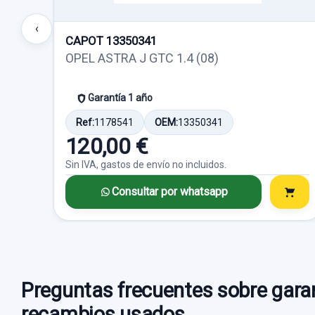
‹
CAPOT 13350341
OPEL ASTRA J GTC 1.4 (08)
Garantía 1 año
Ref:
1178541
OEM:
13350341
120,00 €
Sin IVA, gastos de envío no incluidos.
Consultar por whatsapp
Preguntas frecuentes sobre garan
recambios usados