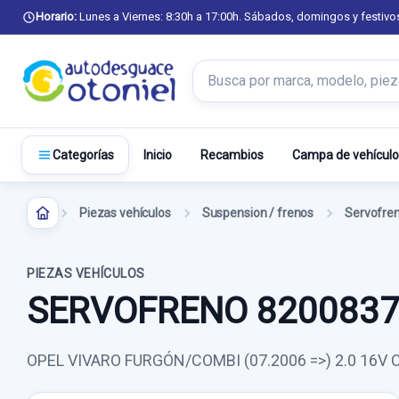
Horario:
Lunes a Viernes: 8:30h a 17:00h. Sábados, domingos y festivo
Buscar productos
Inicio
Recambios
Campa de vehículo
Categorías
Piezas vehículos
Suspension / frenos
Servofre
PIEZAS VEHÍCULOS
SERVOFRENO 820083
OPEL VIVARO FURGÓN/COMBI (07.2006 =>) 2.0 16V 