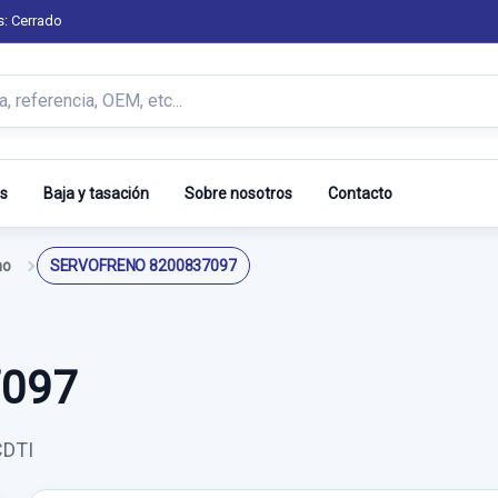
s: Cerrado
s
Baja y tasación
Sobre nosotros
Contacto
no
SERVOFRENO 8200837097
7097
CDTI