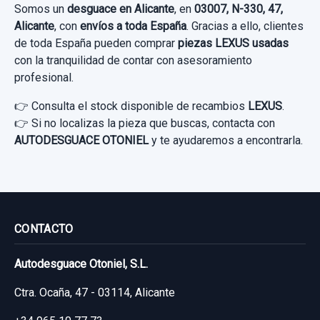
ELEVALUNAS DELANTERO DERECHO
Somos un
desguace en Alicante
, en
03007, N-330, 47,
8571075060 0620202521 7 PINS
Alicante
, con
envíos a toda España
. Gracias a ello, clientes
de toda España pueden comprar
piezas LEXUS usadas
ELEVALUNAS DELANTERO DERECHO...
con la tranquilidad de contar con asesoramiento
usado.
profesional.
LEXUS CT 200H
👉 Consulta el stock disponible de recambios
LEXUS
.
👉 Si no localizas la pieza que buscas, contacta con
Garantía 1 año
MANDO LUCES 4211117F534
AUTODESGUACE OTONIEL
y te ayudaremos a encontrarla.
Ref:
892335
OEM:
8571075060
MANDO LUCES 4211117f534 usado.
38,83 €
LEXUS CT 200H
Sin IVA, gastos de envío no incluidos.
Garantía 1 año
CONTACTO
MANETA INTERIOR DELANTERA IZQUIERDA
Ref:
892584
OEM:
4211117f534
Consultar por whatsapp
Autodesguace Otoniel, S.L.
6920675010 6927475010 Y TRASERA
50,00 €
BRAZO SUSPENSION INFERIOR DELANTERO
Ctra. Ocaña, 47 - 03114, Alicante
MANETA INTERIOR DELANTERA
IZQUIERDO
Sin IVA, gastos de envío no incluidos.
IZQUIERDA... usado.