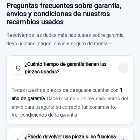
Preguntas frecuentes sobre garantía,
Ref:
892321
envíos y condiciones de nuestros
MANDO ELEVALUNAS TRASERO DERECHO
60,00 €
recambios usados
8481076010
Sin IVA, gastos de envío no incluidos.
MANDO ELEVALUNAS TRASERO
Resolvemos las dudas más habituales sobre garantía,
DERECHO... usado.
devoluciones, pagos, envío y seguro de montaje.
GUARNECIDO PUERTA TRASERA IZQUIERDA
Consultar por whatsapp
LEXUS CT 200H
67726X1B05
¿Cuánto tiempo de garantía tienen las
AMORTIGUADOR TRASERO IZQUIERDO
Garantía 1 año
GUARNECIDO PUERTA TRASERA
piezas usadas?
4853076070
IZQUIERDA... usado.
Ref:
892363
OEM:
8481076010
LEXUS CT 200H
AMORTIGUADOR TRASERO IZQUIERDO...
Todas nuestras piezas de desguace cuentan con
1
usado.
20,00 €
año de garantía
. Cada recambio es revisado antes del
Garantía 1 año
LEXUS CT 200H
Sin IVA, gastos de envío no incluidos.
envío para asegurar su correcto funcionamiento.
Ver condiciones de la garantía
Ref:
892352
OEM:
67726X1B05
Garantía 1 año
Consultar por whatsapp
29,74 €
Ref:
1105351
OEM:
4853076070
¿Puedo devolver una pieza si no funciona
Sin IVA, gastos de envío no incluidos.