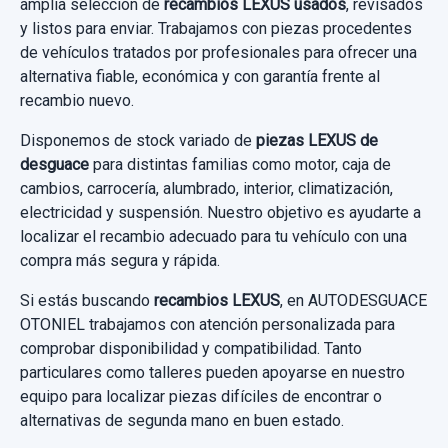
amplia selección de
recambios LEXUS usados
, revisados
MANETA INTERIOR DELANTERA DERECHA
y listos para enviar. Trabajamos con piezas procedentes
Garantía 1 año
Consultar por whatsapp
6920575010 6927375010 Y TRASERA
de vehículos tratados por profesionales para ofrecer una
alternativa fiable, económica y con garantía frente al
BRAZO SUSPENSION INFERIOR DELANTERO
Ref:
892583
OEM:
4819017f462
MANETA INTERIOR DELANTERA
recambio nuevo.
DERECHO
DERECHA... usado.
35,00 €
Disponemos de stock variado de
piezas LEXUS de
LEXUS CT 200H
BRAZO SUSPENSION INFERIOR
Sin IVA, gastos de envío no incluidos.
desguace
para distintas familias como motor, caja de
DELANTERO... usado.
cambios, carrocería, alumbrado, interior, climatización,
Garantía 1 año
LEXUS CT 200H
electricidad y suspensión. Nuestro objetivo es ayudarte a
Consultar por whatsapp
localizar el recambio adecuado para tu vehículo con una
Ref:
892372
OEM:
6920575010
Garantía 1 año
compra más segura y rápida.
12,39 €
Ref:
908212
Si estás buscando
recambios LEXUS
, en AUTODESGUACE
Sin IVA, gastos de envío no incluidos.
OTONIEL trabajamos con atención personalizada para
45,00 €
comprobar disponibilidad y compatibilidad. Tanto
particulares como talleres pueden apoyarse en nuestro
Sin IVA, gastos de envío no incluidos.
Consultar por whatsapp
equipo para localizar piezas difíciles de encontrar o
alternativas de segunda mano en buen estado.
Consultar por whatsapp