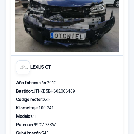
LEXUS CT
Año fabricación:
2012
Bastidor:
JTHKD5BH602066469
Código motor:
2ZR
Kilometraje:
100.241
Modelo:
CT
Potencia:
99CV 73KW
SubAlmacén:
543