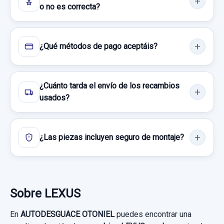
o no es correcta?
29,74 €
Sin IVA, gastos de envío no incluidos.
Consultar por whatsapp
¿Qué métodos de pago aceptáis?
Consultar por whatsapp
CERRADURA PUERTA TRASERA IZQUIERDA
1110305 4 PINS
¿Cuánto tarda el envío de los recambios
CERRADURA PUERTA TRASERA
usados?
IZQUIERDA... usado.
LEXUS CT 200H
¿Las piezas incluyen seguro de montaje?
Garantía 1 año
Ref:
892323
MANDO LIMPIA 4819017F462
Sobre LEXUS
50,00 €
MANDO LIMPIA 4819017f462 usado.
Sin IVA, gastos de envío no incluidos.
En
AUTODESGUACE OTONIEL
puedes encontrar una
LEXUS CT 200H