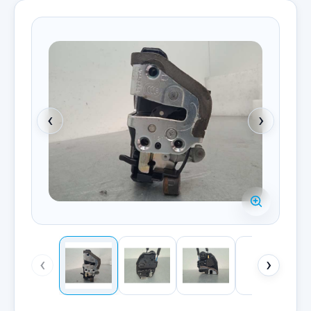
‹
›
‹
›