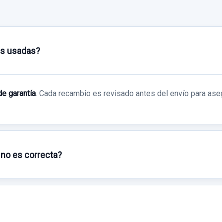
as usadas?
de garantía
. Cada recambio es revisado antes del envío para ase
CERRADURA PUERTA TRASERA
 no es correcta?
IZQUIERDA 1157800100
1157800100LH 5 PINS
CERRADURA PUERTA
TRASERA IZQUIERDA... usado.
KIA SPORTAGE CUP