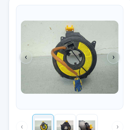
‹
›
‹
›