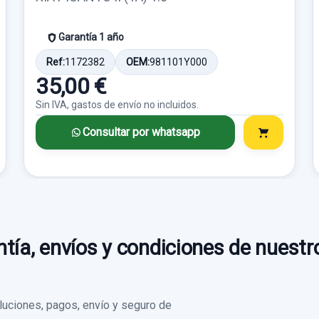
DERECHO 834800Z000WK
IZQUIERDO 834700
PANEL + MECANISMO 5P
834700Z000WK 2 P
Garantía 1 año
ELEVALUNAS TRASERO
ELEVALUNAS TR
DERECHO... usado.
IZQUIERDO... usad
Ref:
1172382
OEM:
981101Y000
35,00 €
KIA SPORTAGE CUP
KIA SPORTAGE C
Sin IVA, gastos de envío no incluidos.
Garantía 1 año
Garantía 1 año
Consultar por whatsapp
Ref:
675774
Ref:
675775
OEM:
834800Z000WK
OEM:
834700Z000
20,65 €
19,83 €
Sin IVA, gastos de envío no incluidos.
Sin IVA, gastos de enví
tía, envíos y condiciones de nuestr
Consultar por
Consultar por
whatsapp
whatsapp
uciones, pagos, envío y seguro de