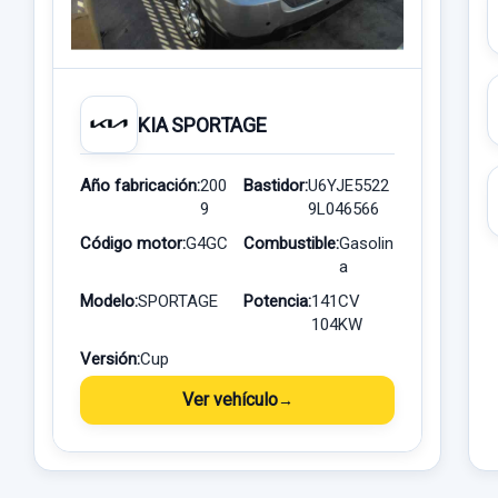
KIA SPORTAGE
Año fabricación:
200
Bastidor:
U6YJE5522
9
9L046566
Código motor:
G4GC
Combustible:
Gasolin
a
Modelo:
SPORTAGE
Potencia:
141CV
104KW
Versión:
Cup
Ver vehículo