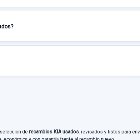
Garantía 1 año
Ref:
675777
sados?
OEM:
1157800100
17,35 €
Sin IVA, gastos de envío no incluidos.
Consultar por
whatsapp
 selección de
recambios KIA usados
, revisados y listos para e
le, económica y con garantía frente al recambio nuevo.