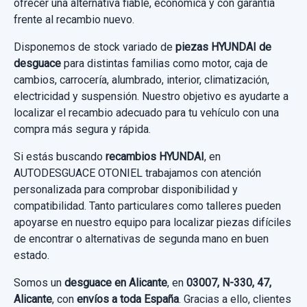
ofrecer una alternativa fiable, económica y con garantía
Ref:
660148
Consultar por whatsapp
frente al recambio nuevo.
15,00 €
Disponemos de stock variado de
piezas HYUNDAI de
desguace
para distintas familias como motor, caja de
Sin IVA, gastos de envío no incluidos.
cambios, carrocería, alumbrado, interior, climatización,
electricidad y suspensión. Nuestro objetivo es ayudarte a
Consultar por whatsapp
localizar el recambio adecuado para tu vehículo con una
compra más segura y rápida.
Si estás buscando
recambios HYUNDAI
, en
AUTODESGUACE OTONIEL trabajamos con atención
personalizada para comprobar disponibilidad y
compatibilidad. Tanto particulares como talleres pueden
apoyarse en nuestro equipo para localizar piezas difíciles
de encontrar o alternativas de segunda mano en buen
estado.
Somos un
desguace en Alicante
, en
03007, N-330, 47,
Alicante
, con
envíos a toda España
. Gracias a ello, clientes