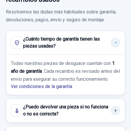
Sin IVA, gastos de envío no incluidos.
DISPLAY 9452025000 FUNCIONA
Ref:
661151
Resolvemos las dudas más habituales sobre garantía,
devoluciones, pagos, envío y seguro de montaje.
Consultar por whatsapp
DISPLAY 9452025000 FUNCIONA usado.
20,00 €
HYUNDAI ACCENT (LC) GL 4P
Sin IVA, gastos de envío no incluidos.
¿Cuánto tiempo de garantía tienen las
Garantía 1 año
piezas usadas?
Consultar por whatsapp
Ref:
660140
OEM:
9452025000
Todas nuestras piezas de desguace cuentan con
1
9,91 €
año de garantía
. Cada recambio es revisado antes del
envío para asegurar su correcto funcionamiento.
Sin IVA, gastos de envío no incluidos.
Ver condiciones de la garantía
Consultar por whatsapp
¿Puedo devolver una pieza si no funciona
o no es correcta?