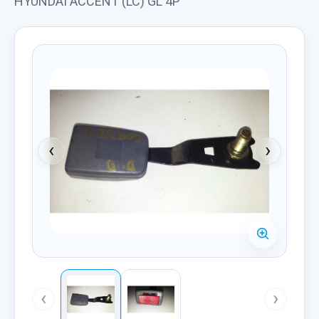
HYUNDAI ACCENT (LC) GL 4P
‹
›
‹
›