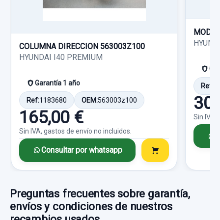
Garantía 1 año
Consultar por whatsapp
MODUL
Ref:
661161
HYUND
COLUMNA DIRECCION 563003Z100
HYUNDAI I40 PREMIUM
10,00 €
Gar
Sin IVA, gastos de envío no incluidos.
CERRADURA PUERTA DELANTERA DERECHA 2
Garantía 1 año
Ref:
1
PINS
30,
Ref:
1183680
OEM:
563003z100
Consultar por whatsapp
CERRADURA PUERTA DELANTERA
165,00 €
Sin IVA,
DERECHA... usado.
Sin IVA, gastos de envío no incluidos.
C
HYUNDAI ACCENT (LC) GL 4P
Consultar por whatsapp
RESISTENCIA CALEFACCION
Garantía 1 año
RESISTENCIA CALEFACCION usado.
Ref:
661634
HYUNDAI ACCENT (LC) GL 4P
Preguntas frecuentes sobre garantía,
25,00 €
envíos y condiciones de nuestros
Garantía 1 año
recambios usados