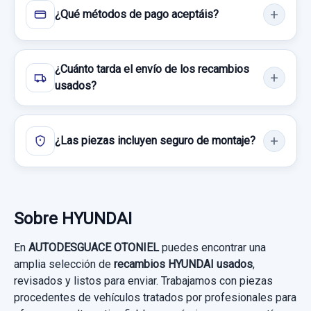
¿Qué métodos de pago aceptáis?
RETROVISOR IZQUIERDO ELECTRICO TOCADO
RETROVISOR IZQUIERDO ELECTRICO
¿Cuánto tarda el envío de los recambios
TOCADO usado.
usados?
HYUNDAI ACCENT (LC) GL 4P
MANDO CALEFACCION / AIRE
ACONDICIONADO 9711624951
Garantía 1 año
¿Las piezas incluyen seguro de montaje?
MANDO CALEFACCION / AIRE... usado.
Ref:
660163
HYUNDAI ACCENT (LC) GL 4P
20,00 €
Garantía 1 año
Sin IVA, gastos de envío no incluidos.
MANDO LIMPIA
Sobre HYUNDAI
Ref:
660146
OEM:
9711624951
MANDO LIMPIA usado.
En
AUTODESGUACE OTONIEL
puedes encontrar una
Consultar por whatsapp
19,83 €
HYUNDAI ACCENT (LC) GL 4P
amplia selección de
recambios HYUNDAI usados
,
revisados y listos para enviar. Trabajamos con piezas
Sin IVA, gastos de envío no incluidos.
Garantía 1 año
procedentes de vehículos tratados por profesionales para