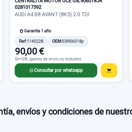
CENTRALITA MOTOR UCE 03L906018JR
0281017392
AUDI A4 B8 AVANT (8K5) 2.0 TDI
Garantía 1 año
Ref:
1140228
OEM:
03l906018jr
90,00 €
Sin IVA, gastos de envío no incluidos.
Consultar por whatsapp
tía, envíos y condiciones de nuestr