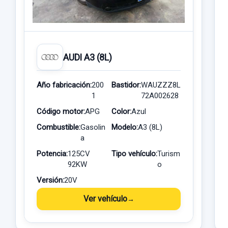
AUDI A3 (8L)
Año fabricación:
200
Bastidor:
WAUZZZ8L
1
72A002628
Código motor:
APG
Color:
Azul
Combustible:
Gasolin
Modelo:
A3 (8L)
a
Potencia:
125CV
Tipo vehículo:
Turism
92KW
o
Versión:
20V
Ver vehículo