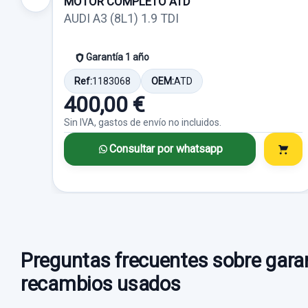
MOTOR COMPLETO ATD
AUDI A3 (8L1) 1.9 TDI
Garantía 1 año
Ref:
1183068
OEM:
ATD
400,00 €
Sin IVA, gastos de envío no incluidos.
Consultar por whatsapp
Preguntas frecuentes sobre garan
recambios usados