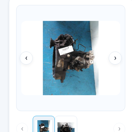
‹
›
‹
›