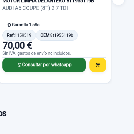
MOTOR LIMPIA DELANTERO 8T1955119B
TRA
8K0
AUDI A5 COUPE (8T) 2.7 TDI
AUDI
Garantía 1 año
Ref:
1159519
OEM:
8t1955119b
Ref
70,00 €
40
Sin IVA, gastos de envío no incluidos.
Sin I
Consultar por whatsapp
os