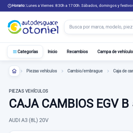
Horario:
Lunes a Viernes: 8:30h a 17:00h. Sábados, domingos y festivo
Buscar productos
Inicio
Recambios
Campa de vehículo
Categorías
Piezas vehículos
Cambio/embrague
Caja de c
PIEZAS VEHÍCULOS
CAJA CAMBIOS EGV B
AUDI A3 (8L) 20V