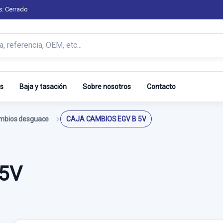
s: Cerrado
s
Baja y tasación
Sobre nosotros
Contacto
ambios desguace
CAJA CAMBIOS EGV B 5V
 5V