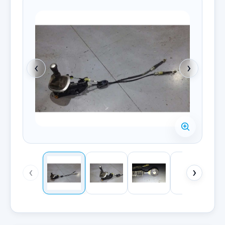
‹
›
‹
›