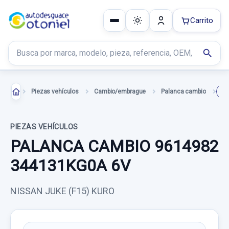
Carrito
Buscar productos
search
Piezas vehículos
Cambio/embrague
Palanca cambio
PIEZAS VEHÍCULOS
PALANCA CAMBIO 9614982
344131KG0A 6V
NISSAN JUKE (F15) KURO