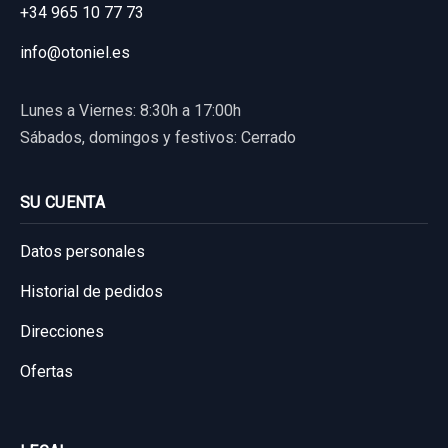
+34 965 10 77 73
Ref:
658219
info@otoniel.es
25,00 €
Lunes a Viernes: 8:30h a 17:00h
Sin IVA, gastos de envío no incluidos.
Sábados, domingos y festivos: Cerrado
Consultar por whatsapp
SU CUENTA
Datos personales
Historial de pedidos
Direcciones
Ofertas