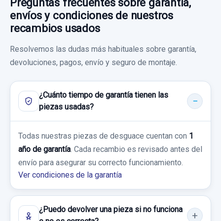
Preguntas frecuentes sobre garantía,
NISSAN JUKE (F15) KURO
GUANTERA usado.
120,00 €
envíos y condiciones de nuestros
NISSAN JUKE (F15) KURO
Sin IVA, gastos de envío no incluidos.
Garantía 1 año
recambios usados
Garantía 1 año
TUBO ESCAPE CENTRAL
Ref:
657919
OEM:
254111KA5A
Resolvemos las dudas más habituales sobre garantía,
Consultar por whatsapp
devoluciones, pagos, envío y seguro de montaje.
Ref:
657976
TUBO ESCAPE CENTRAL usado.
13,21 €
NISSAN JUKE (F15) KURO
30,00 €
Sin IVA, gastos de envío no incluidos.
¿Cuánto tiempo de garantía tienen las
Sin IVA, gastos de envío no incluidos.
Garantía 1 año
piezas usadas?
SERVOFRENO 460071KW3B TRW
Consultar por whatsapp
Ref:
658207
SERVOFRENO 460071KW3B TRW usado.
Consultar por whatsapp
Todas nuestras piezas de desguace cuentan con
1
NISSAN JUKE (F15) KURO
50,00 €
año de garantía
. Cada recambio es revisado antes del
envío para asegurar su correcto funcionamiento.
Sin IVA, gastos de envío no incluidos.
Garantía 1 año
Ver condiciones de la garantía
Ref:
658206
OEM:
460071KW3B
Consultar por whatsapp
¿Puedo devolver una pieza si no funciona
25,61 €