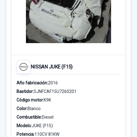
NISSAN JUKE (F15)
Año fabricación:
2016
Bastidor:
SJNFCAF15U7260201
Código motor:
K9K
Color:
Blanco
Combustible:
Diesel
Modelo:
JUKE (F15)
Potencia:
110CV 81KW