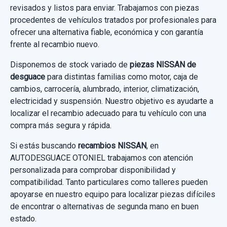
revisados y listos para enviar. Trabajamos con piezas
Sin IVA, gastos de envío no incluidos.
Sin IVA, gastos de envío no incluidos.
procedentes de vehículos tratados por profesionales para
DISCO FRENO DELANTERO
ofrecer una alternativa fiable, económica y con garantía
frente al recambio nuevo.
DISCO FRENO DELANTERO usado.
Consultar por whatsapp
Consultar por whatsapp
NISSAN JUKE (F15) KURO
Disponemos de stock variado de
piezas NISSAN de
desguace
para distintas familias como motor, caja de
Garantía 1 año
cambios, carrocería, alumbrado, interior, climatización,
electricidad y suspensión. Nuestro objetivo es ayudarte a
Ref:
658218
localizar el recambio adecuado para tu vehículo con una
compra más segura y rápida.
25,00 €
Si estás buscando
recambios NISSAN
, en
Sin IVA, gastos de envío no incluidos.
AUTODESGUACE OTONIEL trabajamos con atención
personalizada para comprobar disponibilidad y
Consultar por whatsapp
compatibilidad. Tanto particulares como talleres pueden
apoyarse en nuestro equipo para localizar piezas difíciles
de encontrar o alternativas de segunda mano en buen
estado.