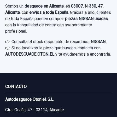
Somos un
desguace en Alicante
, en
03007, N-330, 47,
Alicante
, con
envíos a toda España
. Gracias a ello, clientes
CAJA PRECALENTAMIENTO 11678071R
de toda España pueden comprar
piezas NISSAN usadas
con la tranquilidad de contar con asesoramiento
CAJA PRECALENTAMIENTO 11678071R
profesional.
usado.
NISSAN JUKE (F15) KURO
👉 Consulta el stock disponible de recambios
NISSAN
.
👉 Si no localizas la pieza que buscas, contacta con
Garantía 1 año
AUTODESGUACE OTONIEL
y te ayudaremos a encontrarla.
Ref:
657970
OEM:
11678071R
24,79 €
DISCO FRENO DELANTERO
Sin IVA, gastos de envío no incluidos.
CONTACTO
DISCO FRENO DELANTERO usado.
Autodesguace Otoniel, S.L.
Consultar por whatsapp
NISSAN JUKE (F15) KURO
Ctra. Ocaña, 47 - 03114, Alicante
Garantía 1 año