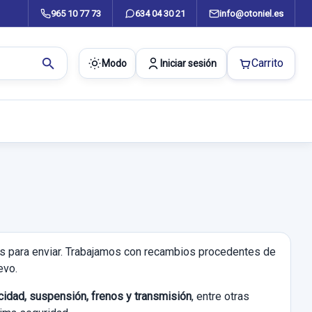
965 10 77 73
634 04 30 21
info@otoniel.es
search
Carrito
Modo
Iniciar sesión
tas para enviar. Trabajamos con recambios procedentes de
evo.
ricidad, suspensión, frenos y transmisión
, entre otras