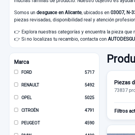
muchas familias de producto. Nuestro objetivo es ayudart
Somos un
desguace en Alicante
, ubicados en
03007, N-33
piezas revisadas, disponibilidad real y atención profesion
👉 Explora nuestras categorías y encuentra la pieza que 
👉 Si no localizas tu recambio, contacta con
AUTODESGU
Produ
Marca
FORD
5717
Piezas d
RENAULT
5492
73837 pr
OPEL
5025
CITROËN
4791
Filtros ac
PEUGEOT
4590