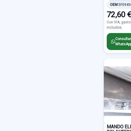
Climatizacion
2714
OEM:
5F0945
3P
107
SUBARU
550
72,60 
Carroceria trasera
2621
7 PINES
106
ALFA ROMEO
539
Con IVA, gasto
incluidos.
Caja de cambios desguace
2353
TRW
103
SSANGYONG
529
Consultar
Accesorios
1672
NO ABATIBLE
97
WhatsAp
MINI
404
Parachoques delantero
1573
BIFARO
94
CHRYSLER
379
Centralita motor uce
1498
ATE
91
SUZUKI
331
Cuadro instrumentos
1303
PLATA
91
SAAB
310
Abs
1295
5 PIN
89
PORSCHE
263
Piloto trasero derecho
1253
4 PIN
86
OMODA
217
Retrovisor derecho
1166
AUTO
75
JEEP
208
MANDO EL
Piloto trasero izquierdo
1118
ELECTRICO 2 PIN
75