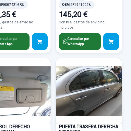
5F0807421GRU
OEM:
5F1941005B
,35 €
145,20 €
, gastos de envio no
Con IVA, gastos de envio no
os.
incluidos.
nsultar por
Consultar por
atsApp
WhatsApp
SOL DERECHO
PUERTA TRASERA DERECHA