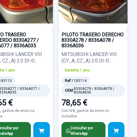
TO TRASERO
PILOTO TRASERO DERECHO
ERDO 8330A277 /
8330A278 / 8336A078 /
077 / 8336A035
8336A036
BISHI LANCER VIII
MITSUBISHI LANCER VIII
 CZ_A) 2.0 DI-D...
(CY_A, CZ_A) 2.0 DI-D...
tia 1 ano
Garantia 1 ano
183115
Ref:
1183114
8330A277 / 8336A077 /
8330A278 / 8336A078 /
OEM:
8336A035
8336A036
65 €
78,65 €
, gastos de envio no
Con IVA, gastos de envio no
os.
incluidos.
nsultar por
Consultar por
atsApp
WhatsApp