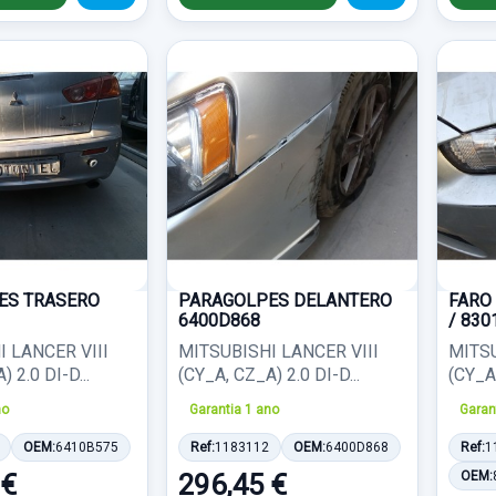
ES TRASERO
PARAGOLPES DELANTERO
FARO
6400D868
/ 830
 LANCER VIII
MITSUBISHI LANCER VIII
MITSU
 2.0 DI-D...
(CY_A, CZ_A) 2.0 DI-D...
(CY_A,
no
Garantia 1 ano
Garan
OEM:
6410B575
Ref:
1183112
OEM:
6400D868
Ref:
1
 €
296,45 €
OEM: