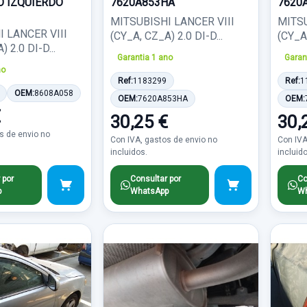
 IZQUIERDO
7620A853HA
7620
MITSUBISHI LANCER VIII
MITSU
 LANCER VIII
(CY_A, CZ_A) 2.0 DI-D...
(CY_A,
 2.0 DI-D...
Garantia 1 ano
Garan
no
Ref:
1183299
Ref:
1
OEM:
8608A058
OEM:
7620A853HA
OEM:
€
30,25 €
30,
s de envio no
Con IVA, gastos de envio no
Con IVA
incluidos.
incluid
 por
Consultar por
Co
p
WhatsApp
Wh