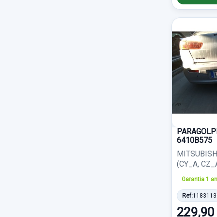
Radiador agua
668
ELECTRICO 6 PIN
48
ABARTH
2
Puerta trasera izquierda
662
CAJA
47
AIXAM
2
Cerradura puerta trasera derecha
635
DE 4
47
DS
2
Anillo airbag
605
INTERIOR
47
LIGIER
2
Porton trasero
597
BLANCA
45
ROVER
2
Kit airbag
593
SOPORTE ROTO
45
GMC
1
Capot
591
PARAGOLP
VERDE
45
LADA
1
6410B575
Mando luces
584
NEGRA
44
MITSUBISHI
PIAGGIO
1
(CY_A, CZ_A)
Amortiguador delantero izquierdo
576
1ºSERIE
43
WOTTAN
1
Garantia 1 a
Piloto trasero derecho interior
576
5 PUERTAS
42
Ref:
1183113
Mando multifuncion
566
229,90
SIN AIRBAG
41