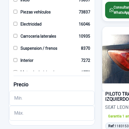
Inicio
73837
GRIS
174
VOLVO
1001
Consultar
Piezas vehículos
73837
WhatsAp
BLANCO
171
SKODA
947
Electricidad
16046
4 PINES
163
HONDA
824
Carroceria laterales
10935
X2
155
MG
774
Suspension / frenos
8370
MANUAL
154
DACIA
707
Interior
7272
2 PINES
143
MITSUBISHI
667
Motor / admision / escape
6773
6 PIN
135
LAND ROVER
657
Precio
Alumbrado
6141
AZUL
133
JAGUAR
621
PILOTO TR
Direccion / transmision
3930
IZQUIERDO
ABS
128
CHEVROLET
599
SEAT LEON 
Carroceria frontal
3800
2 PIN
122
LEXUS
568
Garantia 1 a
Cambio/embrague
3462
SOLO MECANISMO
115
DAEWOO
553
Ref:
1183153