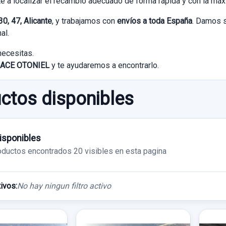
e a localizar el recambio adecuado de forma rápida y con la má
0, 47, Alicante
, y trabajamos con
envíos a toda España
. Damos s
al.
necesitas.
ACE OTONIEL
y te ayudaremos a encontrarlo.
ctos disponibles
isponibles
oductos encontrados
20 visibles en esta pagina
tivos:
No hay ningun filtro activo