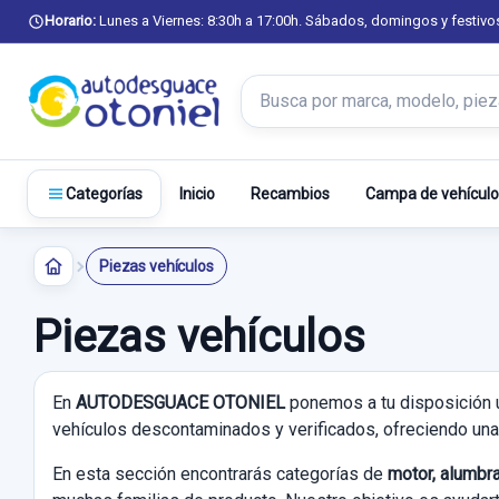
Horario:
Lunes a Viernes: 8:30h a 17:00h. Sábados, domingos y festivo
Buscar productos
Inicio
Recambios
Campa de vehículo
Categorías
Piezas vehículos
Piezas vehículos
En
AUTODESGUACE OTONIEL
ponemos a tu disposición 
vehículos descontaminados y verificados, ofreciendo una 
En esta sección encontrarás categorías de
motor, alumbra