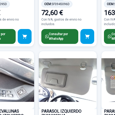
095D
OEM:
5F0945096D
OEM:
€
72,60 €
163
s de envio no
Con IVA, gastos de envio no
Con IVA
incluidos.
incluid
 por
Consultar por
Co
p
WhatsApp
Wh
EVALUNAS
PARASOL IZQUIERDO
PARA