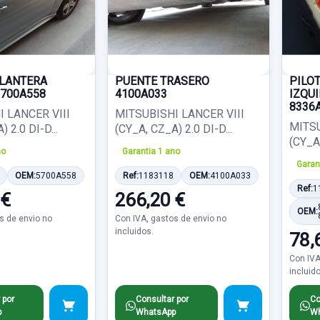
ELANTERA
PUENTE TRASERO
PILO
700A558
4100A033
IZQUI
8336A
 LANCER VIII
MITSUBISHI LANCER VIII
MITSU
 2.0 DI-D...
(CY_A, CZ_A) 2.0 DI-D...
(CY_A,
no
Garantia 1 ano
Garan
OEM:
5700A558
Ref:
1183118
OEM:
4100A033
Ref:
1
 €
266,20 €
OEM:
s de envio no
Con IVA, gastos de envio no
incluidos.
78,
Con IVA
incluid
 por
Consultar por
Co
p
WhatsApp
Wh