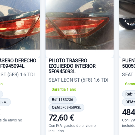
RASERO DERECHO
PILOTO TRASERO
PUEN
5F0945094L
IZQUIERDO INTERIOR
5Q05
5F0945093L
ST (5F8) 1.6 TDI
SEAT 
SEAT LEON ST (5F8) 1.6 TDI
no
Garan
Garantia 1 ano
Ref:
1
Ref:
1183236
094L
OEM:
OEM:
5F0945093L
€
484
72,60 €
s de envio no
Con IVA
Con IVA, gastos de envio no
incluid
incluidos.