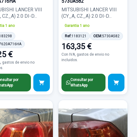
A716HA
5730A582
BISHI LANCER VIII
MITSUBISHI LANCER VIII
 CZ_A) 2.0 DI-D...
(CY_A, CZ_A) 2.0 DI-D...
tia 1 ano
Garantia 1 ano
183298
Ref:
1183121
OEM:
5730A582
7620A716HA
163,35 €
25 €
Con IVA, gastos de envio no
incluidos.
, gastos de envio no
os.
nsultar por
Consultar por
atsApp
WhatsApp