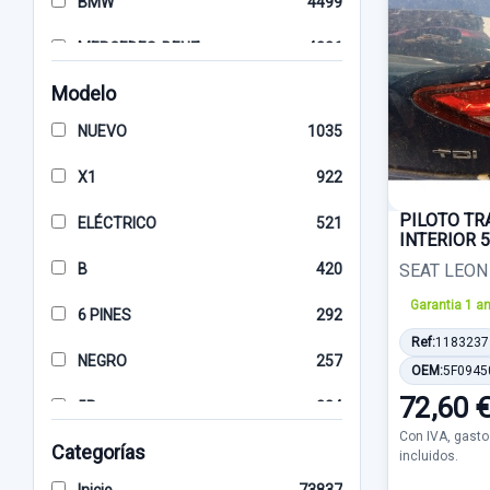
BMW
4499
MERCEDES-BENZ
4236
Modelo
KIA
3777
NUEVO
1035
VOLKSWAGEN
3599
X1
922
SEAT
3322
PILOTO T
ELÉCTRICO
521
AUDI
3066
INTERIOR 
B
420
SEAT LEON 
HYUNDAI
2993
Garantia 1 a
6 PINES
292
NISSAN
2932
Ref:
1183237
NEGRO
257
TOYOTA
2456
OEM:
5F0945
72,60 
5P
234
FIAT
2426
Con IVA, gasto
Categorías
5 PINES
192
incluidos.
MAZDA
1672