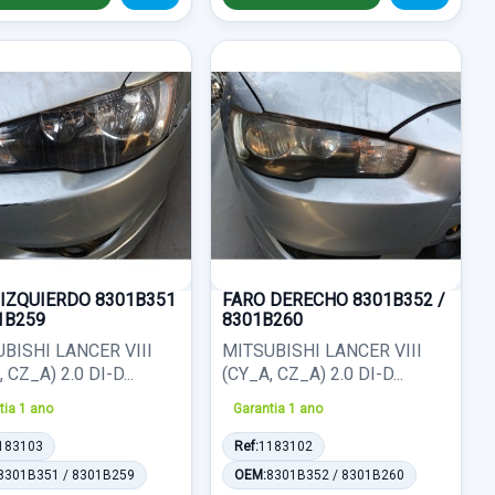
 IZQUIERDO 8301B351
FARO DERECHO 8301B352 /
1B259
8301B260
BISHI LANCER VIII
MITSUBISHI LANCER VIII
 CZ_A) 2.0 DI-D...
(CY_A, CZ_A) 2.0 DI-D...
tia 1 ano
Garantia 1 ano
183103
Ref:
1183102
8301B351 / 8301B259
OEM:
8301B352 / 8301B260