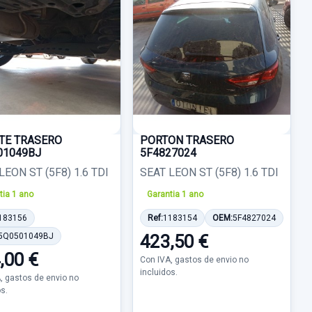
TE TRASERO
PORTON TRASERO
01049BJ
5F4827024
LEON ST (5F8) 1.6 TDI
SEAT LEON ST (5F8) 1.6 TDI
tia 1 ano
Garantia 1 ano
183156
Ref:
1183154
OEM:
5F4827024
5Q0501049BJ
423,50 €
,00 €
Con IVA, gastos de envio no
incluidos.
, gastos de envio no
os.