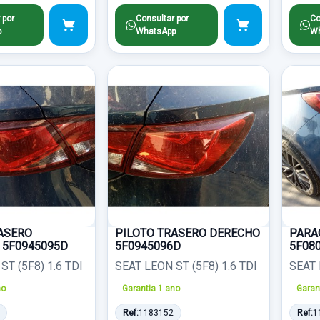
 por
Consultar por
Co
p
WhatsApp
Wh
ASERO
PILOTO TRASERO DERECHO
PARA
 5F0945095D
5F0945096D
5F08
ST (5F8) 1.6 TDI
SEAT LEON ST (5F8) 1.6 TDI
SEAT 
no
Garantia 1 ano
Garan
Ref:
1183152
Ref:
1