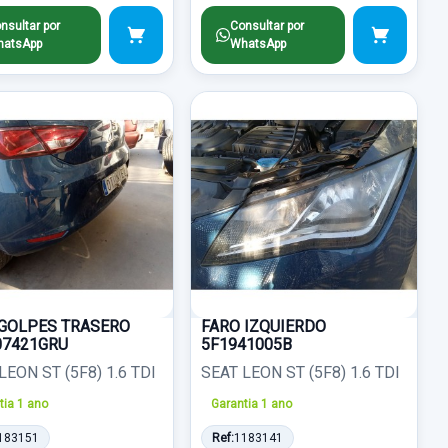
nsultar por
Consultar por
atsApp
WhatsApp
GOLPES TRASERO
FARO IZQUIERDO
07421GRU
5F1941005B
LEON ST (5F8) 1.6 TDI
SEAT LEON ST (5F8) 1.6 TDI
tia 1 ano
Garantia 1 ano
183151
Ref:
1183141