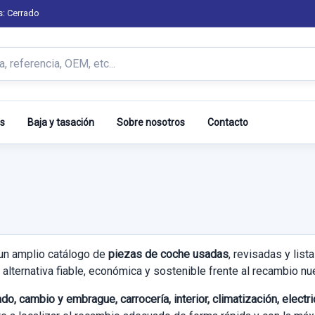
s: Cerrado
s
Baja y tasación
Sobre nosotros
Contacto
un amplio catálogo de
piezas de coche usadas
, revisadas y lis
alternativa fiable, económica y sostenible frente al recambio nu
do, cambio y embrague, carrocería, interior, climatización, elect