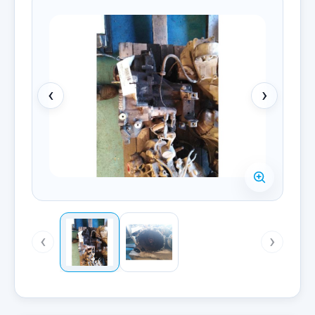
‹
›
‹
›