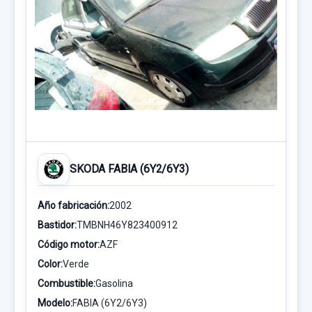
SKODA FABIA (6Y2/6Y3)
Año fabricación:
2002
Bastidor:
TMBNH46Y823400912
Código motor:
AZF
Color:
Verde
Combustible:
Gasolina
Modelo:
FABIA (6Y2/6Y3)