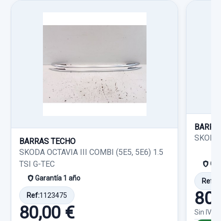
MOTOR ELEVALUNAS DELANTERO
Ref:
733290
DERECHO... usado.
Consultar por whatsapp
SKODA FABIA (6Y2/6Y3) COMFORT
30,00 €
RADIADOR AGUA 40.5 X 63
Sin IVA, gastos de envío no incluidos.
Garantía 1 año
RADIADOR AGUA 40.5 X 63 usado.
SKODA FABIA (6Y2/6Y3) COMFORT
Ref:
788833
OEM:
6Q1959802
Consultar por whatsapp
Garantía 1 año
22,31 €
Sin IVA, gastos de envío no incluidos.
Ref:
760159
BARRA
SKODA Y
15,00 €
BARRAS TECHO
Consultar por whatsapp
SKODA OCTAVIA III COMBI (5E5, 5E6) 1.5
Sin IVA, gastos de envío no incluidos.
TSI G-TEC
Gar
Garantía 1 año
Ref:
1
Consultar por whatsapp
80,
Ref:
1123475
80,00 €
Sin IVA,