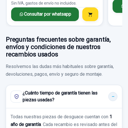
Sin IVA, gastos de envío no incluidos.
C
Consultar por whatsapp
Preguntas frecuentes sobre garantía,
RETROVISOR DERECHO MANUAL VERDE
envíos y condiciones de nuestros
RETROVISOR DERECHO MANUAL VERDE
recambios usados
usado.
Resolvemos las dudas más habituales sobre garantía,
SKODA FABIA (6Y2/6Y3) COMFORT
devoluciones, pagos, envío y seguro de montaje.
Garantía 1 año
¿Cuánto tiempo de garantía tienen las
Ref:
717927
piezas usadas?
20,00 €
Todas nuestras piezas de desguace cuentan con
Sin IVA, gastos de envío no incluidos.
1
año de garantía
. Cada recambio es revisado antes del