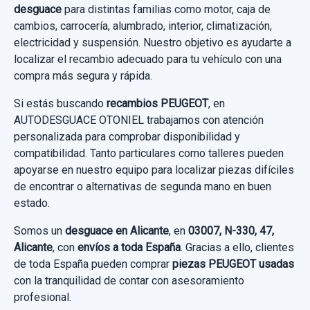
PEUGEOT BIPPER BÁSICO
desguace
para distintas familias como motor, caja de
Sin IVA, gastos de envío no incluidos.
cambios, carrocería, alumbrado, interior, climatización,
Garantía 1 año
electricidad y suspensión. Nuestro objetivo es ayudarte a
localizar el recambio adecuado para tu vehículo con una
Consultar por whatsapp
Ref:
758882
compra más segura y rápida.
70,00 €
Si estás buscando
recambios PEUGEOT
, en
AUTODESGUACE OTONIEL trabajamos con atención
Sin IVA, gastos de envío no incluidos.
personalizada para comprobar disponibilidad y
compatibilidad. Tanto particulares como talleres pueden
Consultar por whatsapp
apoyarse en nuestro equipo para localizar piezas difíciles
de encontrar o alternativas de segunda mano en buen
estado.
Somos un
desguace en Alicante
, en
03007, N-330, 47,
Alicante
, con
envíos a toda España
. Gracias a ello, clientes
de toda España pueden comprar
piezas PEUGEOT usadas
con la tranquilidad de contar con asesoramiento
profesional.