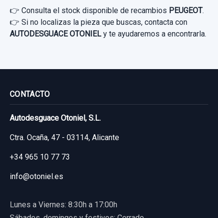
👉 Consulta el stock disponible de recambios
PEUGEOT
.
👉 Si no localizas la pieza que buscas, contacta con
SOPORTE FILTRO ACEITE 9656969980
AUTODESGUACE OTONIEL
y te ayudaremos a encontrarla.
SOPORTE FILTRO ACEITE 9656969980
usado.
PEUGEOT BIPPER BÁSICO
CONTACTO
Garantía 1 año
Autodesguace Otoniel, S.L.
Ref:
755041
OEM:
9656969980
Ctra. Ocaña, 47 - 03114, Alicante
13,21 €
Sin IVA, gastos de envío no incluidos.
+34 965 10 77 73
info@otoniel.es
Consultar por whatsapp
Lunes a Viernes: 8:30h a 17:00h
Sábados, domingos y festivos: Cerrado