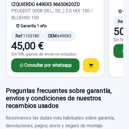
IZQUIERDO 6490X5 96650620ZD
PEUGEOT BIPPER BÁSICO
Sin IVA, gastos de envío no incluidos.
PEUGEOT 5008 (0U_, 0E_) 2.0 HDI 150 /
Gar
CONDENSADOR / RADIADOR AIRE
BLUEHDI 150
Garantía 1 año
Ref:
1
ACONDICIONADO 55700406
Garantía 1 año
Consultar por whatsapp
50,
Ref:
754994
CONDENSADOR / RADIADOR AIRE... usado.
Ref:
1153180
OEM:
6490X5
Sin IVA,
45,00 €
PEUGEOT BIPPER BÁSICO
50,00 €
C
Sin IVA, gastos de envío no incluidos.
Sin IVA, gastos de envío no incluidos.
Garantía 1 año
Consultar por whatsapp
Ref:
755029
OEM:
55700406
Consultar por whatsapp
PRETENSOR AIRBAG DERECHO 7354891580E
26,44 €
CINTURON
Preguntas frecuentes sobre garantía,
Sin IVA, gastos de envío no incluidos.
PRETENSOR AIRBAG DERECHO... usado.
envíos y condiciones de nuestros
recambios usados
PEUGEOT BIPPER BÁSICO
Consultar por whatsapp
CULATIN
Resolvemos las dudas más habituales sobre garantía,
Garantía 1 año
devoluciones, pagos, envío y seguro de montaje.
CULATIN usado.