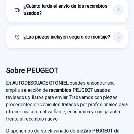
¿Cuánto tarda el envío de los recambios
usados?
¿Las piezas incluyen seguro de montaje?
COLECTOR ADMISION 968226438
Sobre PEUGEOT
COLECTOR ADMISION 968226438 usado.
En
AUTODESGUACE OTONIEL
puedes encontrar una
PEUGEOT BIPPER BÁSICO
amplia selección de
recambios PEUGEOT usados
,
revisados y listos para enviar. Trabajamos con piezas
Garantía 1 año
procedentes de vehículos tratados por profesionales para
ofrecer una alternativa fiable, económica y con garantía
PUENTE DELANTERO
Ref:
755040
OEM:
968226438
frente al recambio nuevo.
PUENTE DELANTERO usado.
57,02 €
Disponemos de stock variado de
piezas PEUGEOT de