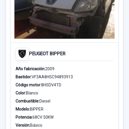
PEUGEOT BIPPER
Año fabricación:
2009
Bastidor:
VF3AA8HSC94893913
Código motor:
8HSDV4TD
Color:
Blanco
Combustible:
Diesel
Modelo:
BIPPER
Potencia:
68CV 50KW
Versión:
Básico