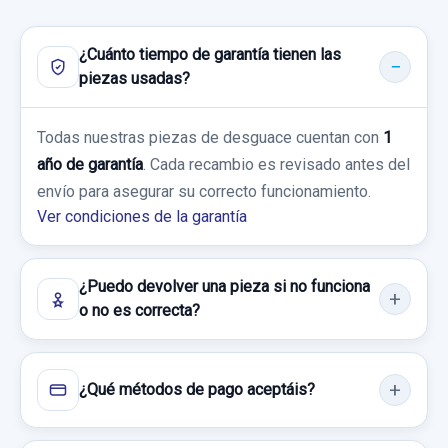
Ref:
755012
OEM:
7354891580E
PEUGEOT BIPPER BÁSICO
39,66 €
¿Cuánto tiempo de garantía tienen las
BRAZO SUSPENSION INFERIOR DELANTERO
Garantía 1 año
piezas usadas?
IZQUIERDO
Sin IVA, gastos de envío no incluidos.
Ref:
755026
BRAZO SUSPENSION INFERIOR
Todas nuestras piezas de desguace cuentan con
1
DELANTERO... usado.
Consultar por whatsapp
90,00 €
año de garantía
. Cada recambio es revisado antes del
PEUGEOT BIPPER BÁSICO
envío para asegurar su correcto funcionamiento.
Sin IVA, gastos de envío no incluidos.
Ver condiciones de la garantía
Garantía 1 año
Consultar por whatsapp
Ref:
755033
¿Puedo devolver una pieza si no funciona
o no es correcta?
35,00 €
Sin IVA, gastos de envío no incluidos.
¿Qué métodos de pago aceptáis?
Consultar por whatsapp