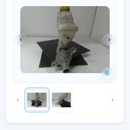
‹
›
‹
›