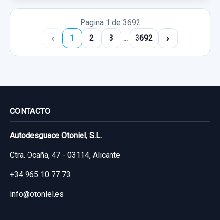
Pagina 1 de 3692
‹
›
1
2
3
...
3692
CONTACTO
Autodesguace Otoniel, S.L.
Ctra. Ocaña, 47 - 03114, Alicante
+34 965 10 77 73
info@otoniel.es