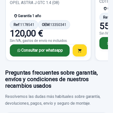
CDTI (3
OPEL ASTRA J GTC 1.4 (08)
Sin IVA, gastos de envío no incluidos.
Gar
Garantía 1 año
Ref:
1
Consultar por whatsapp
55,
Ref:
1178541
OEM:
13350341
120,00 €
Sin IVA,
Sin IVA, gastos de envío no incluidos.
C
Consultar por whatsapp
Preguntas frecuentes sobre garantía,
envíos y condiciones de nuestros
recambios usados
Resolvemos las dudas más habituales sobre garantía,
devoluciones, pagos, envío y seguro de montaje.