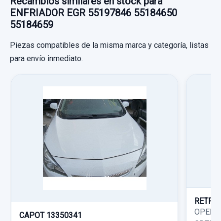
Recambios similares en stock para
ENFRIADOR EGR 55197846 55184650
55184659
Piezas compatibles de la misma marca y categoría, listas
para envío inmediato.
VALVULA EGR 55201144 ELECTRICA 55184651
VALVULA EGR 55201144 ELECTRICA...
usado.
OPEL MERIVA ENJOY
Garantía 1 año
Ref:
890661
OEM:
55201144
RETROV
OPEL A
CAPOT 13350341
40,00 €