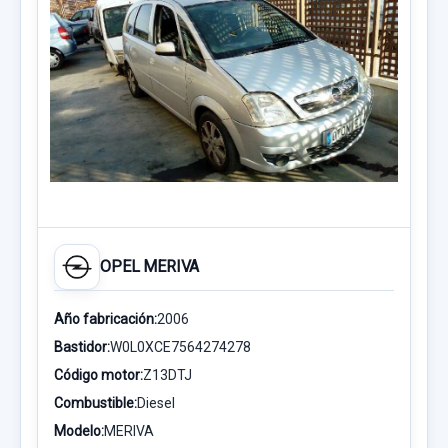
OPEL MERIVA
Año fabricación:
2006
Bastidor:
W0L0XCE7564274278
Código motor:
Z13DTJ
Combustible:
Diesel
Modelo:
MERIVA