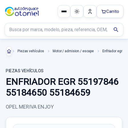
Carrito
Buscar productos
search
Piezas vehículos
Motor / admision / escape
Enfriador egr
PIEZAS VEHÍCULOS
ENFRIADOR EGR 55197846
55184650 55184659
OPEL MERIVA ENJOY