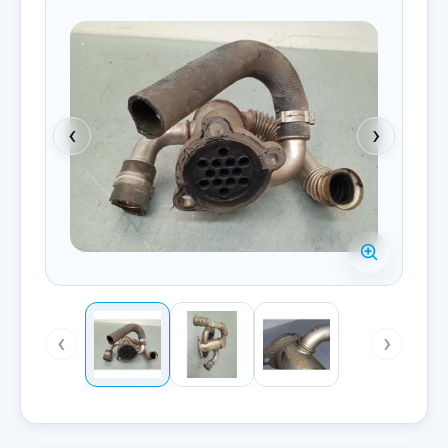
‹
›
‹
›