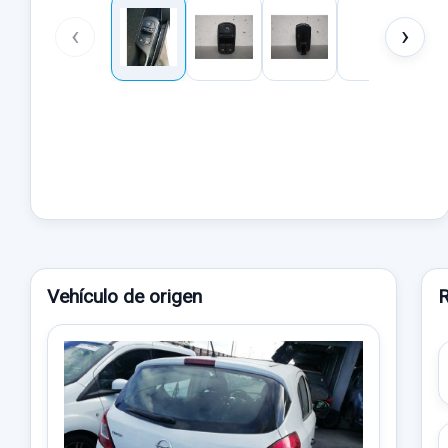
‹
›
Vehículo de origen
R