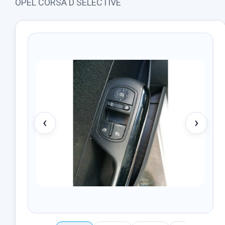
OPEL CORSA D SELECTIVE
‹
›