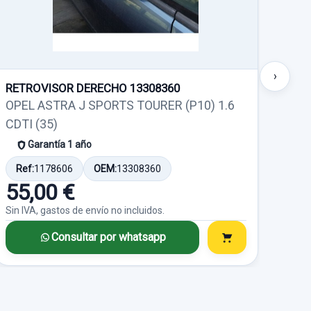
›
RETROVISOR DERECHO 13308360
PUE
OPEL ASTRA J SPORTS TOURER (P10) 1.6
OPE
CDTI (35)
CDTI
Garantía 1 año
Ref:
1178606
OEM:
13308360
Ref
55,00 €
30
Sin IVA, gastos de envío no incluidos.
Sin I
Consultar por whatsapp