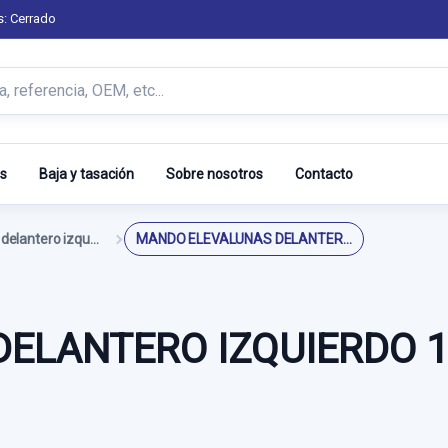
s: Cerrado
s
Baja y tasación
Sobre nosotros
Contacto
Mando elevalunas delantero izquierdo
MANDO ELEVALUNAS DELANTERO IZQUIERDO 13258521AA 315625731
ELANTERO IZQUIERDO 