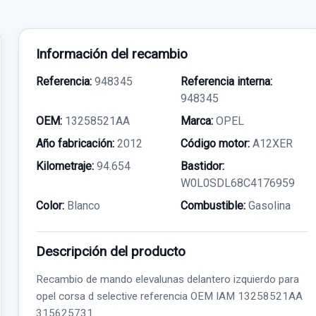
Información del recambio
Referencia:
948345
Referencia interna:
948345
OEM:
13258521AA
Marca:
OPEL
Año fabricación:
2012
Código motor:
A12XER
Kilometraje:
94.654
Bastidor:
W0L0SDL68C4176959
Color:
Blanco
Combustible:
Gasolina
Descripción del producto
Recambio de mando elevalunas delantero izquierdo para
opel corsa d selective referencia OEM IAM 13258521AA
315625731