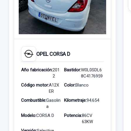
OPEL CORSA D
Año fabricación:
201
Bastidor:
W0L0SDL6
2
8C4176959
Código motor:
A12X
Color:
Blanco
ER
Combustible:
Gasolin
Kilometraje:
94.654
a
Modelo:
CORSA D
Potencia:
86CV
63KW
Versión:
Selective