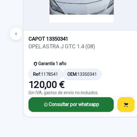
‹
CAPOT 13350341
OPEL ASTRA J GTC 1.4 (08)
Garantía 1 año
Ref:
1178541
OEM:
13350341
120,00 €
Sin IVA, gastos de envío no incluidos.
Consultar por whatsapp