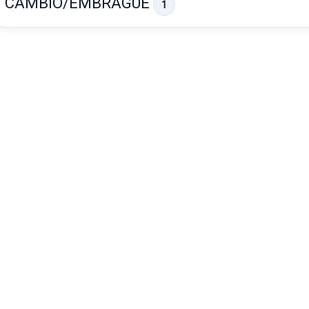
CAMBIO/EMBRAGUE
1
PILOTO TRASERO DERECHO
13269051 89318821 5 PUERTAS
PILOTO TRASERO DERECHO
CAJA CAMBIOS
13269051... usado.
OPEL CORSA D SELECTIVE
CAJA CAMBIOS usado.
OPEL CORSA D SELECTIVE
Garantía 1 año
Garantía 1 año
Ref:
948349