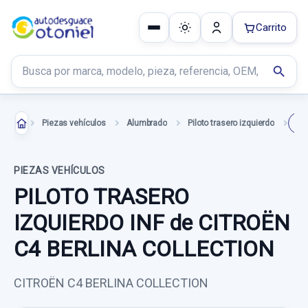
Carrito
Buscar productos
search
Piezas vehículos
Alumbrado
Piloto trasero izquierdo
PI
PIEZAS VEHÍCULOS
PILOTO TRASERO
IZQUIERDO INF de CITROËN
C4 BERLINA COLLECTION
CITROËN C4 BERLINA COLLECTION