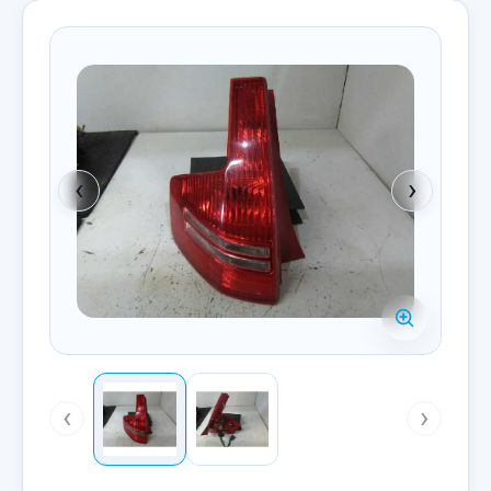
‹
›
‹
›