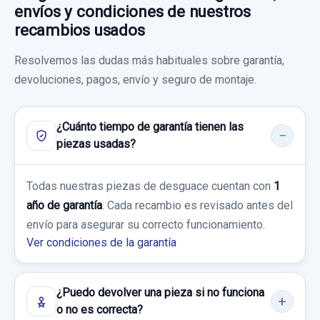
envíos y condiciones de nuestros
CATADIOPTRICO TRASERO IZQUIERDO
recambios usados
CATADIOPTRICO TRASERO IZQUIERDO
Resolvemos las dudas más habituales sobre garantía,
usado.
devoluciones, pagos, envío y seguro de montaje.
CITROËN C4 BERLINA COLLECTION
MOTOR ELECTRICO H19959UB42 INFERIOR DE
TRAMPILLA DCHO
Garantía 1 año
¿Cuánto tiempo de garantía tienen las
MOTOR ELECTRICO H19959UB42
piezas usadas?
Ref:
726060
INFERIOR... usado.
CITROËN C4 BERLINA COLLECTION
20,00 €
Todas nuestras piezas de desguace cuentan con
1
Sin IVA, gastos de envío no incluidos.
año de garantía
. Cada recambio es revisado antes del
Garantía 1 año
envío para asegurar su correcto funcionamiento.
Ver condiciones de la garantía
Ref:
720567
OEM:
H19959UB42
Consultar por whatsapp
24,79 €
¿Puedo devolver una pieza si no funciona
Sin IVA, gastos de envío no incluidos.
o no es correcta?