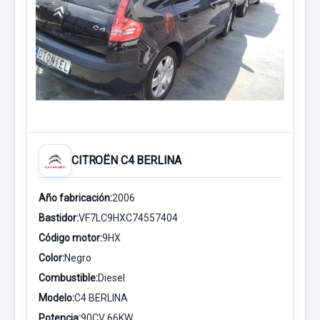
CITROËN C4 BERLINA
Año fabricación:
2006
Bastidor:
VF7LC9HXC74557404
Código motor:
9HX
Color:
Negro
Combustible:
Diesel
Modelo:
C4 BERLINA
Potencia:
90CV 66KW