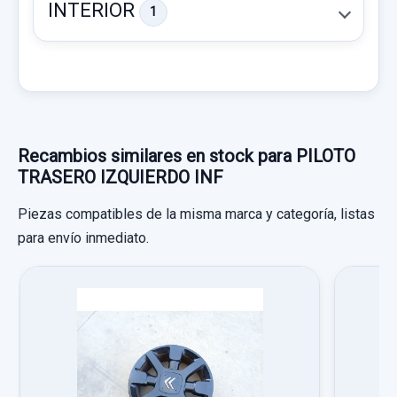
INTERIOR
1
CATADIOPTRICO TRASERO DERECHO
Recambios similares en stock para PILOTO
TRASERO IZQUIERDO INF
CATADIOPTRICO TRASERO DERECHO
usado.
Piezas compatibles de la misma marca y categoría, listas
CITROËN C4 BERLINA COLLECTION
para envío inmediato.
CENTRALITA AIRBAG 9662643980 9662643980
Garantía 1 año
CENTRALITA AIRBAG 9662643980...
usado.
Ref:
726059
CITROËN C4 BERLINA COLLECTION
PRETENSOR AIRBAG DERECHO DELANTERO
20,00 €
Garantía 1 año
PRETENSOR AIRBAG DERECHO
Sin IVA, gastos de envío no incluidos.
DELANTERO usado.