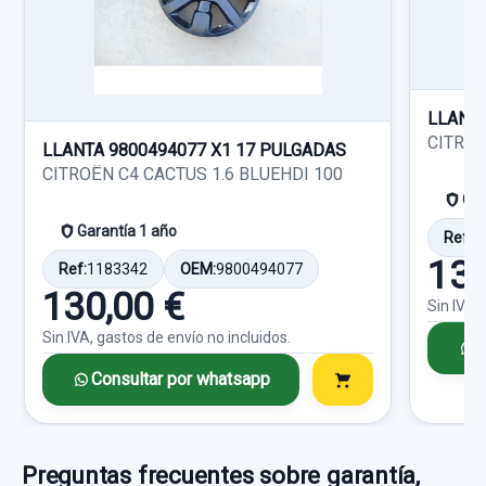
Ref:
726241
OEM:
9662643980
CITROËN C4 BERLINA COLLECTION
Consultar por whatsapp
20,00 €
Garantía 1 año
Sin IVA, gastos de envío no incluidos.
LLANTA
Ref:
726328
CITROË
LLANTA 9800494077 X1 17 PULGADAS
Consultar por whatsapp
CITROËN C4 CACTUS 1.6 BLUEHDI 100
40,00 €
Gar
Sin IVA, gastos de envío no incluidos.
Garantía 1 año
Ref:
1
130
Ref:
1183342
OEM:
9800494077
Consultar por whatsapp
130,00 €
Sin IVA,
Sin IVA, gastos de envío no incluidos.
C
Consultar por whatsapp
Preguntas frecuentes sobre garantía,