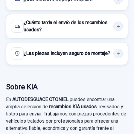
Ref:
937301
OEM:
81310J7010
¿Cuánto tarda el envío de los recambios
21,48 €
usados?
Sin IVA, gastos de envío no incluidos.
MANGUETA TRASERA IZQUIERDA 52700J7DB0
¿Las piezas incluyen seguro de montaje?
Consultar por whatsapp
5 TORNILLOS CON ABS
MANDO ELEVALUNAS DELANTERO IZQUIERDO
MANGUETA TRASERA IZQUIERDA... usado.
93570J7000
KIA XCEED TECH
Sobre KIA
MANDO ELEVALUNAS DELANTERO...
Garantía 1 año
usado.
PARASOL DERECHO
En
AUTODESGUACE OTONIEL
puedes encontrar una
KIA XCEED TECH
amplia selección de
recambios KIA usados
, revisados y
Ref:
937411
OEM:
52700J7DB0
PARASOL DERECHO usado.
listos para enviar. Trabajamos con piezas procedentes de
SERVOFRENO 58500J7450
Garantía 1 año
59,50 €
KIA XCEED TECH
vehículos tratados por profesionales para ofrecer una
SERVOFRENO 58500J7450 usado.
alternativa fiable, económica y con garantía frente al
Sin IVA, gastos de envío no incluidos.
Ref:
937555
OEM:
93570J7000
Garantía 1 año