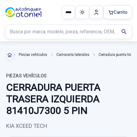
Carrito
Buscar productos
search
Piezas vehículos
Carroceria laterales
PIEZAS VEHÍCULOS
CERRADURA PUERTA
TRASERA IZQUIERDA
81410J7300 5 PIN
KIA XCEED TECH