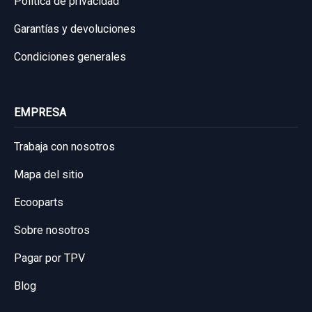
Política de privacidad
CUADRO INSTRUMENTOS 94033J7071...
Garantías y devoluciones
usado.
Condiciones generales
BRAZO SUSPENSION INFERIOR TRASERO
KIA XCEED TECH
IZQUIERDO 55250G4AA0
Garantía 1 año
BRAZO SUSPENSION INFERIOR TRASERO...
EMPRESA
usado.
Ref:
897589
OEM:
94033J7071
KIA XCEED TECH
Trabaja con nosotros
200,00 €
Mapa del sitio
Garantía 1 año
Sin IVA, gastos de envío no incluidos.
Ecooparts
Ref:
938909
OEM:
55250G4AA0
Sobre nosotros
Consultar por whatsapp
24,79 €
Pagar por TPV
Sin IVA, gastos de envío no incluidos.
Blog
Consultar por whatsapp