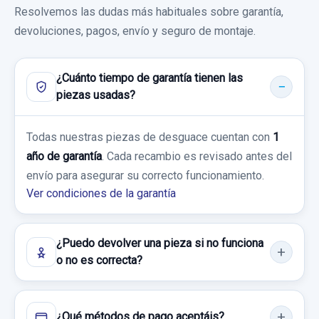
MANETA INTERIOR DELANTERA IZQUIERDA
Garantía 1 año
Resolvemos las dudas más habituales sobre garantía,
KIA XCEED TECH
82613J7000
devoluciones, pagos, envío y seguro de montaje.
Ref:
937403
OEM:
51700J7BA0
Garantía 1 año
MANETA INTERIOR DELANTERA
IZQUIERDA... usado.
64,45 €
¿Cuánto tiempo de garantía tienen las
ABS J758922900 6158941600
Ref:
937492
KIA XCEED TECH
piezas usadas?
Sin IVA, gastos de envío no incluidos.
ABS J758922900 6158941600 usado.
100,00 €
Garantía 1 año
KIA XCEED TECH
Todas nuestras piezas de desguace cuentan con
Sin IVA, gastos de envío no incluidos.
1
Consultar por whatsapp
año de garantía
. Cada recambio es revisado antes del
Ref:
937289
OEM:
82613J7000
Garantía 1 año
envío para asegurar su correcto funcionamiento.
Consultar por whatsapp
13,21 €
Ver condiciones de la garantía
Ref:
937569
OEM:
J758922900
CERRADURA PUERTA DELANTERA IZQUIERDA
Sin IVA, gastos de envío no incluidos.
94,21 €
81310J7010 5 PIN
¿Puedo devolver una pieza si no funciona
Sin IVA, gastos de envío no incluidos.
CERRADURA PUERTA DELANTERA... usado.
Consultar por whatsapp
o no es correcta?
KIA XCEED TECH
Consultar por whatsapp
Garantía 1 año
¿Qué métodos de pago aceptáis?