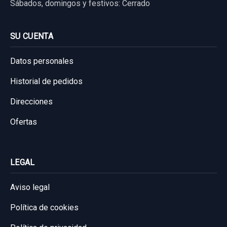
Sábados, domingos y festivos: Cerrado
Consultar por whatsapp
Consultar por whatsapp
26,44 €
Sin IVA, gastos de envío no incluidos.
SU CUENTA
Consultar por whatsapp
Datos personales
Historial de pedidos
Direcciones
Ofertas
LEGAL
Aviso legal
Política de cookies
CUADRO INSTRUMENTOS 94033J7071
94033J7071