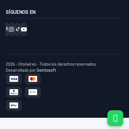
SÍGUENOS EN
f
2026 - Otoniel.es - Todos los derechos reservados
Desarrollado por
Seintosoft
MOTOR LIMPIA DELANTERO 98100J7000 5
PIN
MOTOR LIMPIA DELANTERO 98100J7000
5... usado.
FRENO DE MANO ELECTRICO 93310J7000
KIA XCEED TECH
PULSADOR