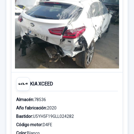
KIA XCEED
Almacén:
78536
Año fabricación:
2020
Bastidor:
U5YH5F19GLL024282
Código motor:
D4FE
Color:
Blanco