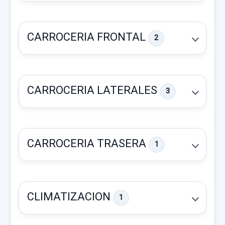
CARROCERIA FRONTAL
2
CARROCERIA LATERALES
3
CARROCERIA TRASERA
1
LUZ INTERIOR 928XXM6XXX NEGRO CON
PORTAGAFAS
CLIMATIZACION
1
LUZ INTERIOR 928XXM6XXX NEGRO
CON... usado.
BRAZO LIMPIA DELANTERO IZQUIERDO