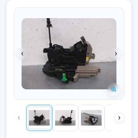
‹
›
‹
›