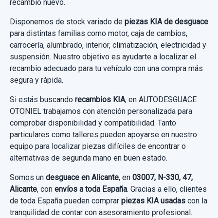
recambio nuevo.
KIA XCEED TECH
50,00 €
Disponemos de stock variado de
piezas KIA de desguace
Ref:
937351
Consultar por whatsapp
Garantía 1 año
Sin IVA, gastos de envío no incluidos.
para distintas familias como motor, caja de cambios,
30,00 €
carrocería, alumbrado, interior, climatización, electricidad y
Ref:
937944
OEM:
58500J7450
suspensión. Nuestro objetivo es ayudarte a localizar el
Sin IVA, gastos de envío no incluidos.
Consultar por whatsapp
recambio adecuado para tu vehículo con una compra más
119,83 €
segura y rápida.
Sin IVA, gastos de envío no incluidos.
Consultar por whatsapp
Si estás buscando
recambios KIA
, en AUTODESGUACE
OTONIEL trabajamos con atención personalizada para
Consultar por whatsapp
comprobar disponibilidad y compatibilidad. Tanto
particulares como talleres pueden apoyarse en nuestro
equipo para localizar piezas difíciles de encontrar o
alternativas de segunda mano en buen estado.
Somos un
desguace en Alicante
, en
03007, N-330, 47,
Alicante
, con
envíos a toda España
. Gracias a ello, clientes
de toda España pueden comprar
piezas KIA usadas
con la
tranquilidad de contar con asesoramiento profesional.