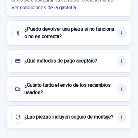
HONDA CR-V (RD1/3) BÁSICO (RD1)
PILOTO TRASERO DERECHO 0432200
Ver condiciones de la garantía
usado.
Garantía 1 año
HONDA CR-V (RD1/3) BÁSICO (RD1)
¿Puedo devolver una pieza si no funciona
Ref:
939700
o no es correcta?
Garantía 1 año
30,00 €
Ref:
927972
OEM:
0432200
Sin IVA, gastos de envío no incluidos.
¿Qué métodos de pago aceptáis?
14,87 €
ELEVALUNAS TRASERO DERECHO 2 PIN
Sin IVA, gastos de envío no incluidos.
Consultar por whatsapp
ELEVALUNAS TRASERO DERECHO 2 PIN
¿Cuánto tarda el envío de los recambios
usado.
usados?
HONDA CR-V (RD1/3) BÁSICO (RD1)
Consultar por whatsapp
Garantía 1 año
¿Las piezas incluyen seguro de montaje?
Ref:
923306