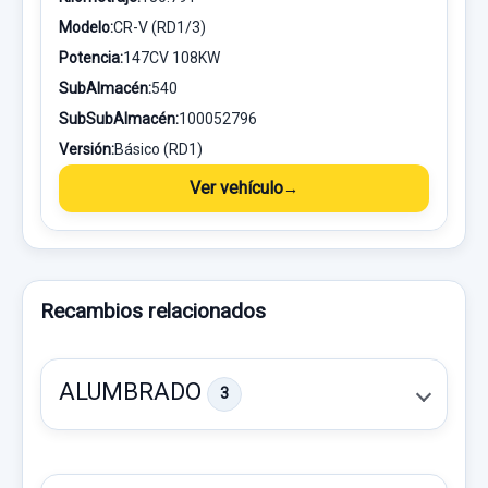
Modelo:
CR-V (RD1/3)
Potencia:
147CV 108KW
SubAlmacén:
540
SubSubAlmacén:
100052796
Versión:
Básico (RD1)
Ver vehículo
Recambios relacionados
ALUMBRADO
3