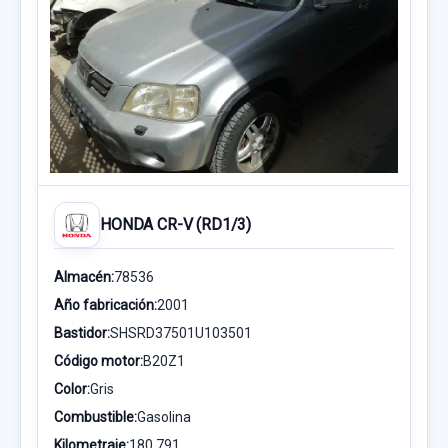
HONDA CR-V (RD1/3)
Almacén:
78536
Año fabricación:
2001
Bastidor:
SHSRD37501U103501
Código motor:
B20Z1
Color:
Gris
Combustible:
Gasolina
Kilometraje:
180.791