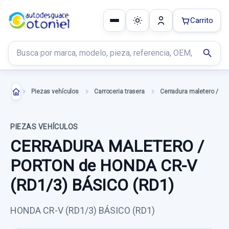
Carrito
Buscar productos
search
Piezas vehículos
Carroceria trasera
PIEZAS VEHÍCULOS
CERRADURA MALETERO /
PORTON de HONDA CR-V
(RD1/3) BÁSICO (RD1)
HONDA CR-V (RD1/3) BÁSICO (RD1)