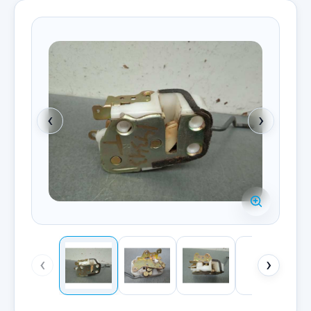
‹
›
‹
›