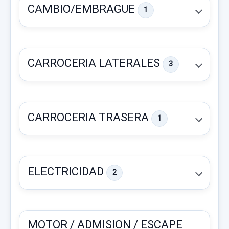
CAMBIO/EMBRAGUE
1
CARROCERIA LATERALES
3
CARROCERIA TRASERA
1
FARO IZQUIERDO 0337641 033-7641 H4
FARO IZQUIERDO 0337641 033-7641 H4
ELECTRICIDAD
2
usado.
HONDA CR-V (RD1/3) BÁSICO (RD1)
CAJA CAMBIOS SBXM2089783 180.791KM
Garantía 1 año
CAJA CAMBIOS SBXM2089783
MOTOR / ADMISION / ESCAPE