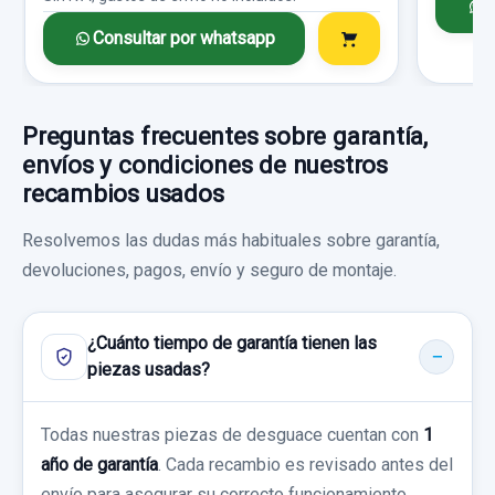
C
HONDA CR-V (RD1/3) BÁSICO (RD1)
Consultar por whatsapp
Consultar por whatsapp
Garantía 1 año
Ref:
923300
Preguntas frecuentes sobre garantía,
ELECTROVENTILADOR
envíos y condiciones de nuestros
25,00 €
ELECTROVENTILADOR usado.
recambios usados
Sin IVA, gastos de envío no incluidos.
HONDA CR-V (RD1/3) BÁSICO (RD1)
Resolvemos las dudas más habituales sobre garantía,
devoluciones, pagos, envío y seguro de montaje.
Garantía 1 año
Consultar por whatsapp
Ref:
952815
¿Cuánto tiempo de garantía tienen las
piezas usadas?
30,00 €
AMORTIGUADOR DELANTERO IZQUIERDO
Sin IVA, gastos de envío no incluidos.
Todas nuestras piezas de desguace cuentan con
1
AMORTIGUADOR DELANTERO IZQUIERDO
año de garantía
. Cada recambio es revisado antes del
PILOTO TRASERO DERECHO 0432200
usado.
Consultar por whatsapp
envío para asegurar su correcto funcionamiento.