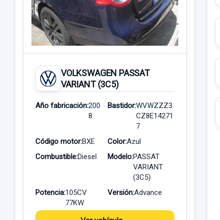
VOLKSWAGEN PASSAT
VARIANT (3C5)
Año fabricación:
200
Bastidor:
WVWZZZ3
8
CZ8E14271
7
Código motor:
BXE
Color:
Azul
Combustible:
Diesel
Modelo:
PASSAT
VARIANT
(3C5)
Potencia:
105CV
Versión:
Advance
77KW