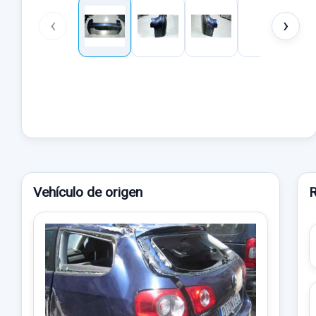
‹
›
Vehículo de origen
R