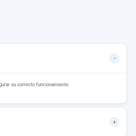
14,87 €
o no incluidos.
Sin IVA, gastos de envío no incluidos.
Consultar por
whatsapp
gurar su correcto funcionamiento.