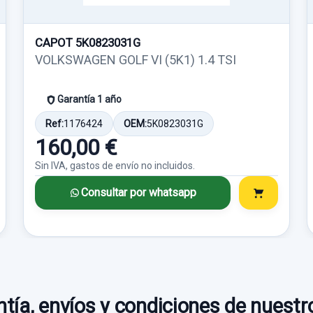
Consultar por
whatsapp
Consultar por
CAPOT 5K0823031G
whatsapp
VOLKSWAGEN GOLF VI (5K1) 1.4 TSI
Garantía 1 año
MOTOR ELEVALUNAS
MANDO ELEVALUN
DELANTERO DERECHO
DELANTERO IZQUI
Ref:
1176424
OEM:
5K0823031G
1K0959792L
3C1867171 2 TECL
160,00 €
MOTOR ELEVALUNAS
MANDO ELEVALU
Sin IVA, gastos de envío no incluidos.
DELANTERO DERECHO...
DELANTERO... usa
usado.
VOLKSWAGEN PASSAT
VOLKSWAGEN PA
Consultar por whatsapp
VARIANT (3C5) ADVANCE
VARIANT (3C5) A
Garantía 1 año
Garantía 1 año
Ref:
650836
Ref:
703321
OEM:
1K0959792L
OEM:
3C1867171
tía, envíos y condiciones de nuestr