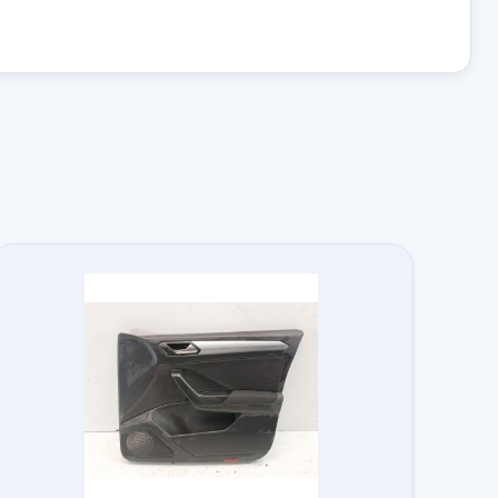
Ref:
760239
N INFERIOR
OEM:
3C0959653B
CHO
30,00 €
ION
Sin IVA, gastos de envío no incluidos.
RO...
o no incluidos.
SSAT
DVANCE
Consultar por
whatsapp
o no incluidos.