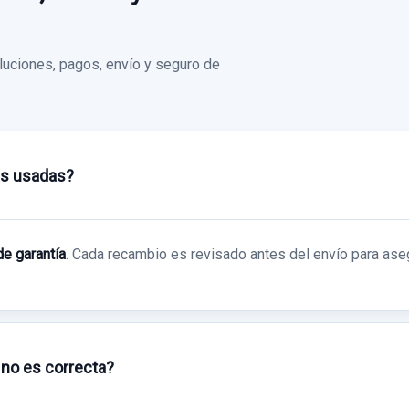
38,01 €
15,00 €
Sin IVA, gastos de envío no incluidos.
Sin IVA, gastos de enví
uciones, pagos, envío y seguro de
Consultar por
Consultar por
whatsapp
whatsapp
as usadas?
de garantía
. Cada recambio es revisado antes del envío para ase
 no es correcta?