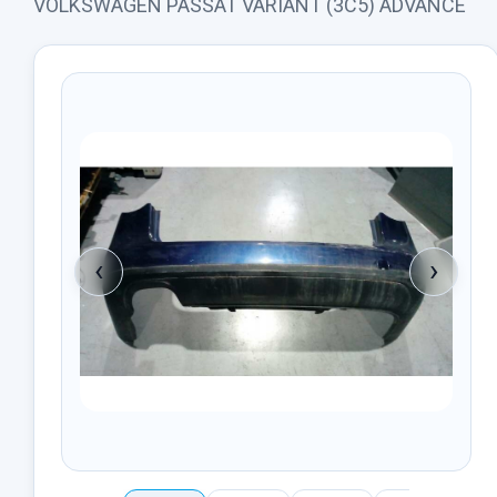
VOLKSWAGEN PASSAT VARIANT (3C5) ADVANCE
‹
›