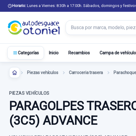
Horario:
Lunes a Viernes: 8:30h a 17:00h. Sábados, domingos y festivo
Buscar productos
Inicio
Recambios
Campa de vehículo
Categorías
Piezas vehículos
Carroceria trasera
Parachoque
PIEZAS VEHÍCULOS
PARAGOLPES TRASERO
(3C5) ADVANCE