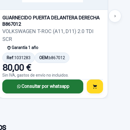
›
GUARNECIDO PUERTA DELANTERA DERECHA
PIL
B867012
5K0
VOLKSWAGEN T-ROC (A11, D11) 2.0 TDI
VOL
SCR
AS
POTENCIOMETRO PEDAL
Garantía 1 año
ERDO
1K1721503L
AS
Ref:
1031283
OEM:
b867012
Ref
NAS
POTENCIOMETRO PEDAL
80,00 €
35
do.
1K1721503L usado.
Sin IVA, gastos de envío no incluidos.
Sin I
SSAT
VOLKSWAGEN PASSAT
Consultar por whatsapp
DVANCE
VARIANT (3C5) ADVANCE
Garantía 1 año
Ref:
653405
OEM:
1K1721503L
os