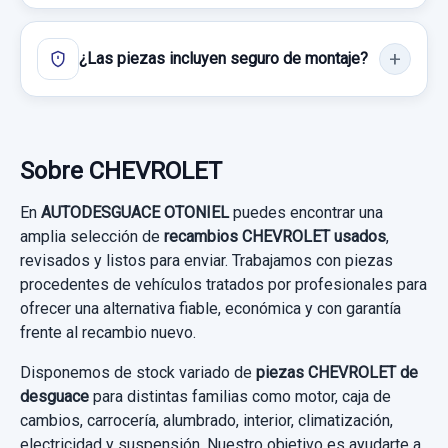
5 PIN
¿Las piezas incluyen seguro de montaje?
CERRADURA PUERTA DELANTERA... usado.
CHEVROLET CRUZE 2.0 DIESEL CAT
Garantía 1 año
Sobre CHEVROLET
Ref:
819095
En
AUTODESGUACE OTONIEL
puedes encontrar una
30,00 €
amplia selección de
recambios CHEVROLET usados
,
ENGANCHE CINTURON 13354863 TRASERO
revisados y listos para enviar. Trabajamos con piezas
Sin IVA, gastos de envío no incluidos.
IZQUIERDO DOBLE
procedentes de vehículos tratados por profesionales para
ofrecer una alternativa fiable, económica y con garantía
ENGANCHE CINTURON 13354863
Consultar por whatsapp
frente al recambio nuevo.
TRASERO... usado.
Disponemos de stock variado de
piezas CHEVROLET de
CHEVROLET CRUZE 2.0 DIESEL CAT
desguace
para distintas familias como motor, caja de
cambios, carrocería, alumbrado, interior, climatización,
Garantía 1 año
electricidad y suspensión. Nuestro objetivo es ayudarte a