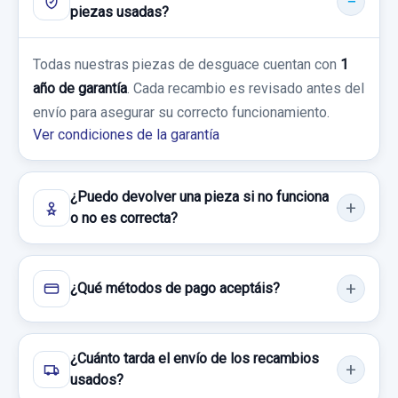
ENGANCHE CINTURON 13354864
piezas usadas?
AMORTIGUADOR DELANTERO IZQUIERDO
TRASERO... usado.
Consultar por whatsapp
CHEVROLET CRUZE 2.0 DIESEL CAT
AMORTIGUADOR DELANTERO IZQUIERDO
Todas nuestras piezas de desguace cuentan con
1
usado.
año de garantía
. Cada recambio es revisado antes del
Garantía 1 año
CHEVROLET CRUZE 2.0 DIESEL CAT
envío para asegurar su correcto funcionamiento.
Ver condiciones de la garantía
Ref:
825198
OEM:
13354864
Garantía 1 año
14,87 €
Ref:
979589
¿Puedo devolver una pieza si no funciona
Sin IVA, gastos de envío no incluidos.
o no es correcta?
30,00 €
Sin IVA, gastos de envío no incluidos.
Consultar por whatsapp
¿Qué métodos de pago aceptáis?
Consultar por whatsapp
¿Cuánto tarda el envío de los recambios
usados?
CERRADURA PUERTA DELANTERA IZQUIERDA