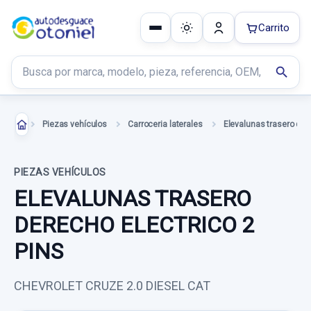
Carrito
Buscar productos
search
Piezas vehículos
Carroceria laterales
Elevalunas trasero de
PIEZAS VEHÍCULOS
ELEVALUNAS TRASERO
DERECHO ELECTRICO 2
PINS
CHEVROLET CRUZE 2.0 DIESEL CAT