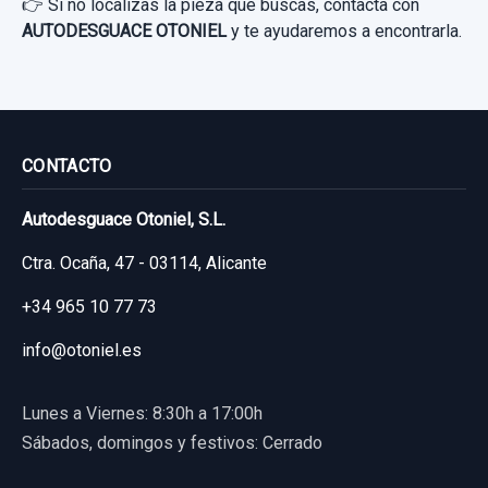
👉 Si no localizas la pieza que buscas, contacta con
AUTODESGUACE OTONIEL
y te ayudaremos a encontrarla.
GUARNECIDO PUERTA TRASERA DERECHA
CONTACTO
GUARNECIDO PUERTA TRASERA DERECHA
usado.
Autodesguace Otoniel, S.L.
CHEVROLET CRUZE 2.0 DIESEL CAT
Ctra. Ocaña, 47 - 03114, Alicante
Garantía 1 año
+34 965 10 77 73
info@otoniel.es
Ref:
820992
35,00 €
Lunes a Viernes: 8:30h a 17:00h
Sin IVA, gastos de envío no incluidos.
Sábados, domingos y festivos: Cerrado