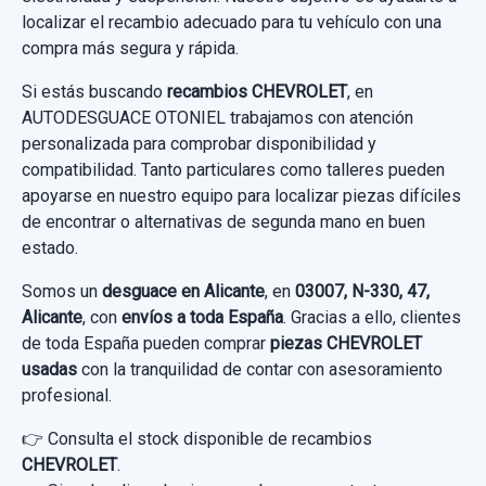
localizar el recambio adecuado para tu vehículo con una
Ref:
825200
OEM:
13354863
compra más segura y rápida.
19,00 €
Si estás buscando
recambios CHEVROLET
, en
Sin IVA, gastos de envío no incluidos.
AUTODESGUACE OTONIEL trabajamos con atención
personalizada para comprobar disponibilidad y
compatibilidad. Tanto particulares como talleres pueden
Consultar por whatsapp
apoyarse en nuestro equipo para localizar piezas difíciles
de encontrar o alternativas de segunda mano en buen
estado.
Somos un
desguace en Alicante
, en
03007, N-330, 47,
Alicante
, con
envíos a toda España
. Gracias a ello, clientes
de toda España pueden comprar
piezas CHEVROLET
usadas
con la tranquilidad de contar con asesoramiento
profesional.
👉 Consulta el stock disponible de recambios
CHEVROLET
.