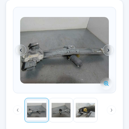
‹
›
‹
›