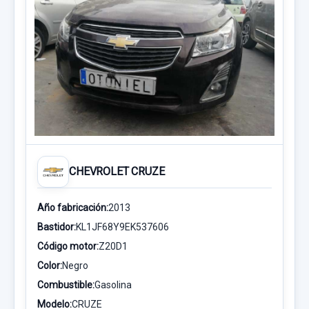
CHEVROLET CRUZE
Año fabricación:
2013
Bastidor:
KL1JF68Y9EK537606
Código motor:
Z20D1
Color:
Negro
Combustible:
Gasolina
Modelo:
CRUZE