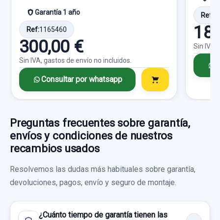
Garantía 1 año
Ref:
1
Consultar por whatsapp
180
Ref:
1165460
300,00 €
Sin IVA,
CERRADURA PUERTA TRASERA DERECHA 5
Sin IVA, gastos de envío no incluidos.
C
PINS
Consultar por whatsapp
CERRADURA PUERTA TRASERA DERECHA
5... usado.
CHEVROLET CRUZE 2.0 DIESEL CAT
Preguntas frecuentes sobre garantía,
envíos y condiciones de nuestros
Garantía 1 año
recambios usados
Ref:
825123
Resolvemos las dudas más habituales sobre garantía,
devoluciones, pagos, envío y seguro de montaje.
30,00 €
ENGANCHE CINTURON 13354864 TRASERO
DERECHO
Sin IVA, gastos de envío no incluidos.
¿Cuánto tiempo de garantía tienen las