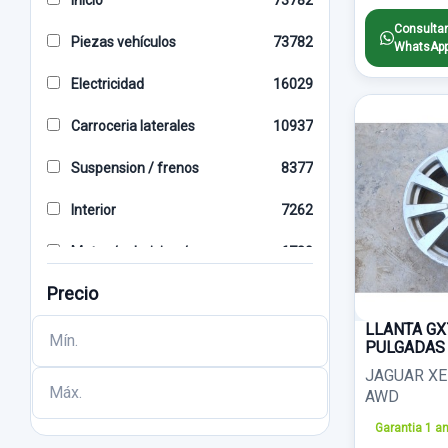
Inicio
73782
GRIS
174
VOLVO
999
Consultar
Piezas vehículos
73782
WhatsAp
BLANCO
171
SKODA
947
Electricidad
16029
4 PINES
164
HONDA
820
Carroceria laterales
10937
MANUAL
154
MG
770
Suspension / frenos
8377
X2
153
DACIA
707
Interior
7262
2 PINES
143
LAND ROVER
654
Motor / admision / escape
6780
6 PIN
135
MITSUBISHI
653
Precio
Alumbrado
6126
AZUL
133
JAGUAR
617
LLANTA GX
Direccion / transmision
3933
ABS
128
PULGADAS
CHEVROLET
600
JAGUAR XE
Carroceria frontal
3800
2 PIN
122
LEXUS
568
AWD
Cambio/embrague
3469
SOLO MECANISMO
116
Garantia 1 a
SUBARU
550