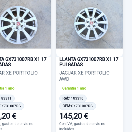
TA GX731007RB X1 17
LLANTA GX731007RB X1 17
ADAS
PULGADAS
AR XE PORTFOLIO
JAGUAR XE PORTFOLIO
AWD
tia 1 ano
Garantia 1 ano
183311
Ref:
1183310
GX731007RB
OEM:
GX731007RB
,20 €
145,20 €
, gastos de envio no
Con IVA, gastos de envio no
os.
incluidos.