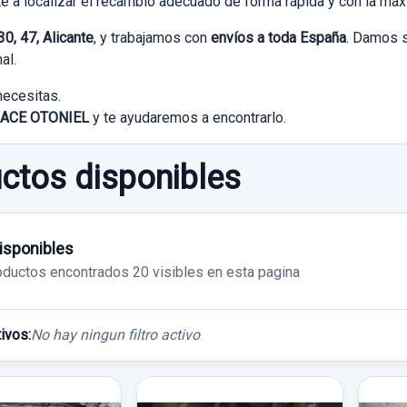
e a localizar el recambio adecuado de forma rápida y con la má
0, 47, Alicante
, y trabajamos con
envíos a toda España
. Damos s
al.
necesitas.
ACE OTONIEL
y te ayudaremos a encontrarlo.
ctos disponibles
isponibles
oductos encontrados
20 visibles en esta pagina
tivos:
No hay ningun filtro activo