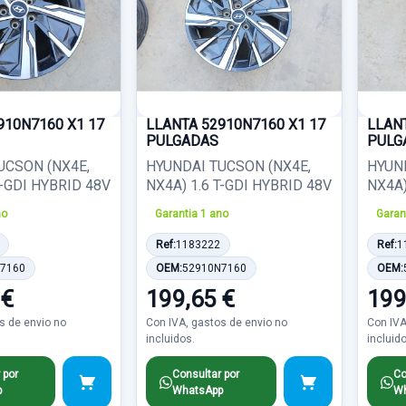
910N7160 X1 17
LLANTA 52910N7160 X1 17
LLAN
PULGADAS
PULG
UCSON (NX4E,
HYUNDAI TUCSON (NX4E,
HYUN
T-GDI HYBRID 48V
NX4A) 1.6 T-GDI HYBRID 48V
NX4A)
no
Garantia 1 ano
Garan
Ref:
1183222
Ref:
1
7160
OEM:
52910N7160
OEM:
 €
199,65 €
199
s de envio no
Con IVA, gastos de envio no
Con IVA
incluidos.
incluid
 por
Consultar por
Co
p
WhatsApp
Wh