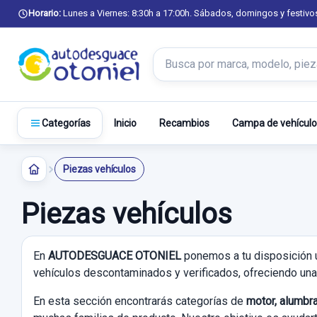
Horario:
Lunes a Viernes: 8:30h a 17:00h. Sábados, domingos y festivo
Buscar productos
Inicio
Recambios
Campa de vehículo
Categorías
Piezas vehículos
Piezas vehículos
En
AUTODESGUACE OTONIEL
ponemos a tu disposición 
vehículos descontaminados y verificados, ofreciendo una 
En esta sección encontrarás categorías de
motor, alumbra