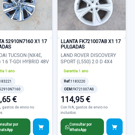
TA 52910N7160 X1 17
LLANTA FK721007AB X1 17
ADAS
PULGADAS
DAI TUCSON (NX4E,
LAND ROVER DISCOVERY
 1.6 T-GDI HYBRID 48V
SPORT (L550) 2.0 D 4X4
tia 1 ano
Garantia 1 ano
183221
Ref:
1183220
52910N7160
OEM:
FK721007AB
,65 €
114,95 €
, gastos de envio no
Con IVA, gastos de envio no
os.
incluidos.
nsultar por
Consultar por
atsApp
WhatsApp