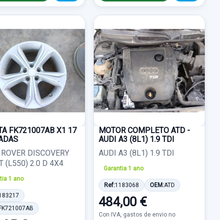
TA FK721007AB X1 17
MOTOR COMPLETO ATD -
ADAS
AUDI A3 (8L1) 1.9 TDI
 ROVER DISCOVERY
AUDI A3 (8L1) 1.9 TDI
 (L550) 2.0 D 4X4
Garantia 1 ano
tia 1 ano
Ref:
1183068
OEM:
ATD
183217
484,00 €
FK721007AB
Con IVA, gastos de envio no