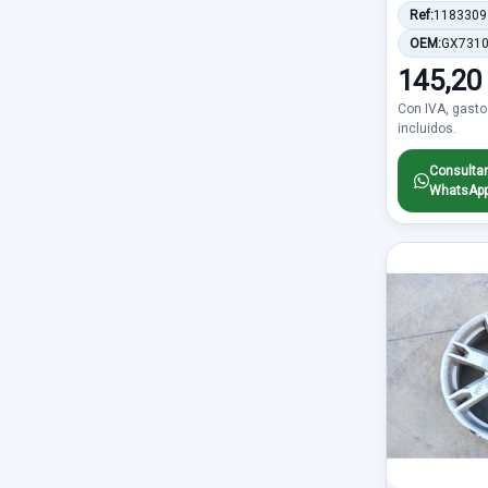
Climatizacion
2712
Ref:
1183309
3P
107
DAEWOO
547
OEM:
GX731
Carroceria trasera
2617
7 PINES
106
145,20
ALFA ROMEO
539
Caja de cambios desguace
2357
Con IVA, gasto
TRW
103
SSANGYONG
529
incluidos.
Accesorios
1639
NO ABATIBLE
97
MINI
405
Consultar
WhatsAp
Parachoques delantero
1574
BIFARO
94
CHRYSLER
379
Centralita motor uce
1496
PLATA
92
SUZUKI
331
Cuadro instrumentos
1302
ATE
91
SAAB
310
Abs
1297
5 PIN
89
PORSCHE
263
Piloto trasero derecho
1250
4 PIN
86
OMODA
217
Retrovisor derecho
1167
AUTO
75
JEEP
208
Piloto trasero izquierdo
1115
ELECTRICO 2 PIN
75