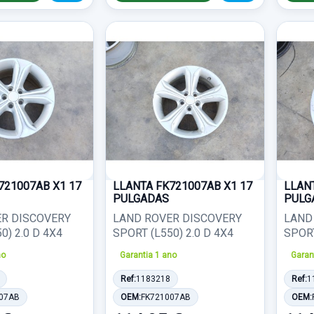
721007AB X1 17
LLANTA FK721007AB X1 17
LLAN
PULGADAS
PULG
R DISCOVERY
LAND ROVER DISCOVERY
LAND
0) 2.0 D 4X4
SPORT (L550) 2.0 D 4X4
SPORT
no
Garantia 1 ano
Garan
Ref:
1183218
Ref:
1
07AB
OEM:
FK721007AB
OEM: