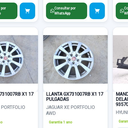
 por
Consultar por
Co
p
WhatsApp
Wh
731007RB X1 17
LLANTA GX731007RB X1 17
MAND
PULGADAS
DELA
9357
 PORTFOLIO
JAGUAR XE PORTFOLIO
HYUND
AWD
Garan
no
Garantia 1 ano