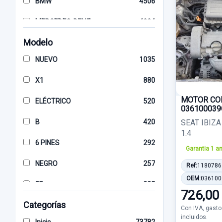
BMW
4506
MERCEDES-BENZ
4234
Modelo
KIA
3779
NUEVO
1035
VOLKSWAGEN
3602
X1
880
SEAT
3315
MOTOR CO
ELÉCTRICO
520
AUDI
3066
036100039
B
420
SEAT IBIZA 
HYUNDAI
2972
1.4
6 PINES
292
NISSAN
2935
Garantia 1 a
NEGRO
257
Ref:
1180786
TOYOTA
2457
OEM:
03610
5P
235
FIAT
2424
726,00
Categorías
5 PINES
192
Con IVA, gasto
MAZDA
1665
incluidos.