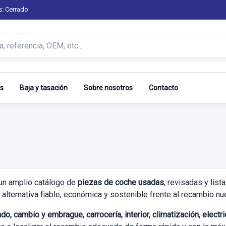
s: Cerrado
s
Baja y tasación
Sobre nosotros
Contacto
un amplio catálogo de
piezas de coche usadas
, revisadas y lis
alternativa fiable, económica y sostenible frente al recambio nu
do, cambio y embrague, carrocería, interior, climatización, elect