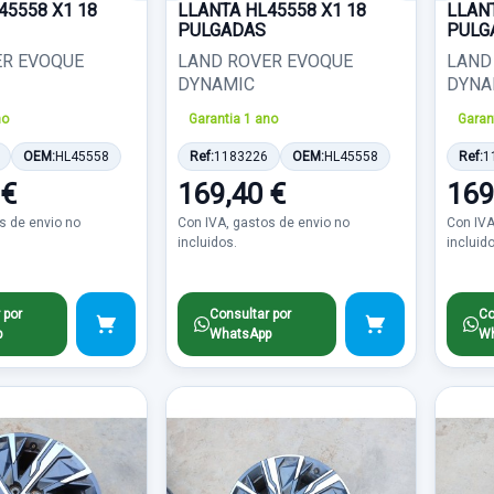
45558 X1 18
LLANTA HL45558 X1 18
LLANT
PULGADAS
PULG
ER EVOQUE
LAND ROVER EVOQUE
LAND
DYNAMIC
DYNA
no
Garantia 1 ano
Garan
OEM:
HL45558
Ref:
1183226
OEM:
HL45558
Ref:
1
 €
169,40 €
169
s de envio no
Con IVA, gastos de envio no
Con IVA
incluidos.
incluid
 por
Consultar por
Co
p
WhatsApp
Wh