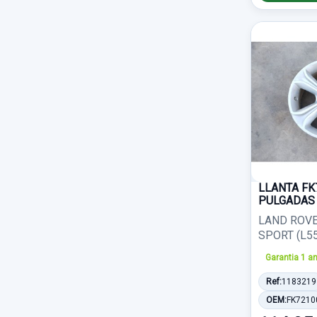
Radiador agua
668
ELECTRICO 6 PIN
48
ABARTH
2
Puerta trasera izquierda
662
CAJA
47
AIXAM
2
Cerradura puerta trasera derecha
635
DE 4
47
DS
2
Anillo airbag
605
INTERIOR
47
LIGIER
2
Porton trasero
596
SOPORTE ROTO
46
ROVER
2
Kit airbag
593
BLANCA
45
GMC
1
Capot
591
LLANTA FK
VERDE
45
LADA
1
PULGADAS
Mando luces
584
LAND ROVE
NEGRA
44
PIAGGIO
1
SPORT (L55
Amortiguador delantero izquierdo
576
1ºSERIE
43
Garantia 1 a
WOTTAN
1
Piloto trasero derecho interior
574
Ref:
1183219
5 PUERTAS
42
OEM:
FK7210
Mando multifuncion
564
SIN AIRBAG
41