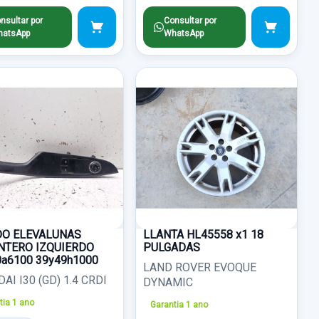
nsultar por
Consultar por
atsApp
WhatsApp
O ELEVALUNAS
LLANTA HL45558 x1 18
NTERO IZQUIERDO
PULGADAS
0a6100 39y49h1000
LAND ROVER EVOQUE
AI I30 (GD) 1.4 CRDI
DYNAMIC
tia 1 ano
Garantia 1 ano