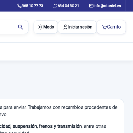
965 10 77 73
634 04 30 21
info@otoniel.es
search
Carrito
Modo
Iniciar sesión
tas para enviar. Trabajamos con recambios procedentes de
evo.
ricidad, suspensión, frenos y transmisión
, entre otras