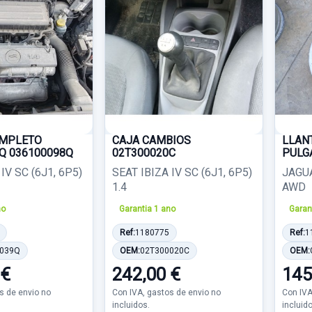
MPLETO
CAJA CAMBIOS
LLAN
Q 036100098Q
02T300020C
PULG
IV SC (6J1, 6P5)
SEAT IBIZA IV SC (6J1, 6P5)
JAGU
1.4
AWD
no
Garantia 1 ano
Garan
Ref:
1180775
Ref:
1
0039Q
OEM:
02T300020C
OEM:
 €
242,00 €
145
s de envio no
Con IVA, gastos de envio no
Con IVA
incluidos.
incluid