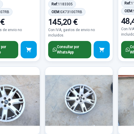
Ref:
1
Ref:
1183305
OEM:
007RB
OEM:
GX731007RB
48,
 €
145,20 €
Con IVA
s de envio no
Con IVA, gastos de envio no
incluid
incluidos.
 por
Consultar por
Co
p
WhatsApp
Wh