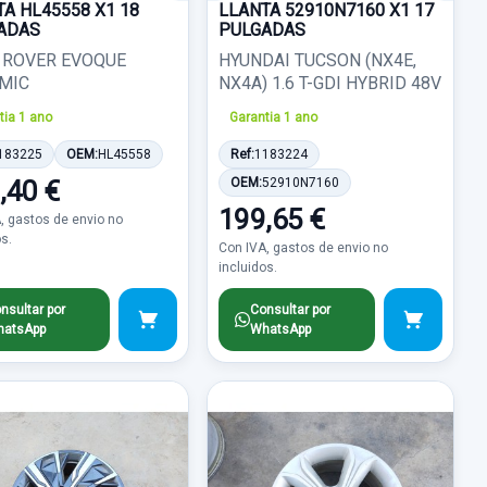
A HL45558 X1 18
LLANTA 52910N7160 X1 17
ADAS
PULGADAS
 ROVER EVOQUE
HYUNDAI TUCSON (NX4E,
MIC
NX4A) 1.6 T-GDI HYBRID 48V
tia 1 ano
Garantia 1 ano
183225
OEM:
HL45558
Ref:
1183224
,40 €
OEM:
52910N7160
199,65 €
, gastos de envio no
os.
Con IVA, gastos de envio no
incluidos.
nsultar por
Consultar por
atsApp
WhatsApp