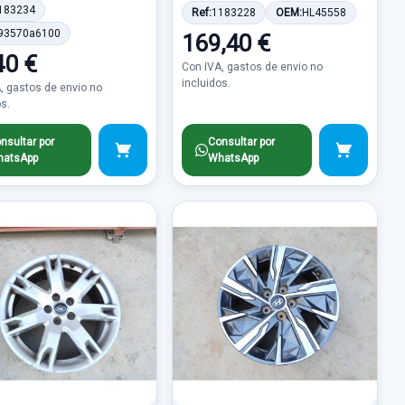
183234
Ref:
1183228
OEM:
HL45558
93570a6100
169,40 €
40 €
Con IVA, gastos de envio no
incluidos.
, gastos de envio no
os.
nsultar por
Consultar por
atsApp
WhatsApp