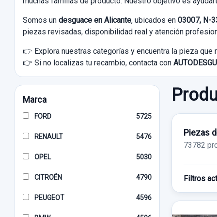
muchas familias de producto. Nuestro objetivo es ayudart
Somos un
desguace en Alicante
, ubicados en
03007, N-33
piezas revisadas, disponibilidad real y atención profesion
👉 Explora nuestras categorías y encuentra la pieza que 
👉 Si no localizas tu recambio, contacta con
AUTODESGU
Produ
Marca
FORD
5725
Piezas d
RENAULT
5476
73782 pr
OPEL
5030
CITROËN
4790
Filtros ac
PEUGEOT
4596