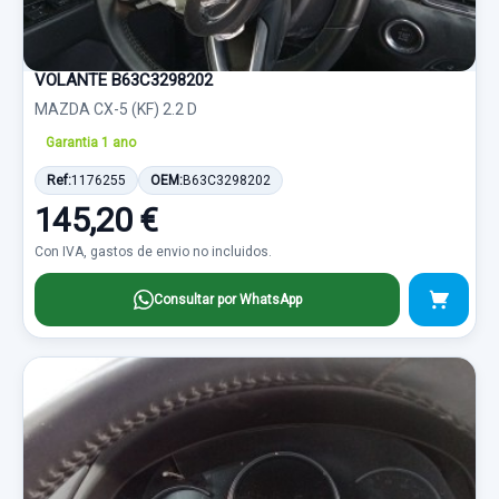
VOLANTE B63C3298202
MAZDA CX-5 (KF) 2.2 D
Garantia 1 ano
Ref:
1176255
OEM:
B63C3298202
145,20 €
Con IVA, gastos de envio no incluidos.
Consultar por WhatsApp