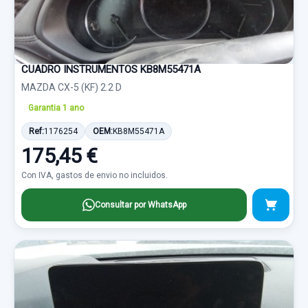
CUADRO INSTRUMENTOS KB8M55471A
MAZDA CX-5 (KF) 2.2 D
Garantia 1 ano
Ref:
1176254
OEM:
KB8M55471A
175,45 €
Con IVA, gastos de envio no incluidos.
Consultar por WhatsApp