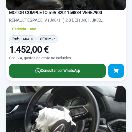
MOTOR COMPLETO m9r 8201158834 VERE7900
RENAULT ESPACE IV (JK0/1_) 2.0 DCI (JK01, JK02,...
Garantia 1 ano
Ref:
1168418
OEM:
m9r
1.452,00 €
Con IVA, gastos de envio no incluidos.
Consultar por WhatsApp