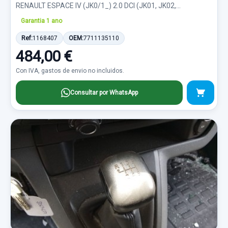
RENAULT ESPACE IV (JK0/1_) 2.0 DCI (JK01, JK02,...
Garantia 1 ano
Ref:
1168407
OEM:
7711135110
484,00 €
Con IVA, gastos de envio no incluidos.
Consultar por WhatsApp