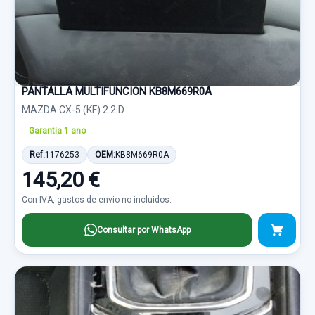
PANTALLA MULTIFUNCION KB8M669R0A
MAZDA CX-5 (KF) 2.2 D
Garantia 1 ano
Ref:
1176253
OEM:
KB8M669R0A
145,20 €
Con IVA, gastos de envio no incluidos.
Consultar por WhatsApp