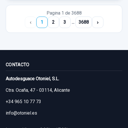
Pagina 1 de 3688
‹
›
1
2
3
...
3688
CONTACTO
Autodesguace Otoniel, S.L.
Ctra. Ocaña, 47 - 03114, Alicante
+34 965 10 77 73
info@otoniel.es