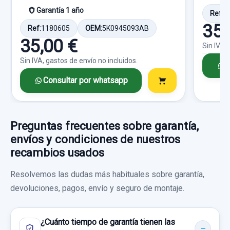
Garantía 1 año
Consultar por whatsapp
Ref:
1
35,
Ref:
1180605
OEM:
5K0945093AB
35,00 €
Sin IVA,
Sin IVA, gastos de envío no incluidos.
C
Consultar por whatsapp
Preguntas frecuentes sobre garantía,
envíos y condiciones de nuestros
recambios usados
Resolvemos las dudas más habituales sobre garantía,
devoluciones, pagos, envío y seguro de montaje.
¿Cuánto tiempo de garantía tienen las