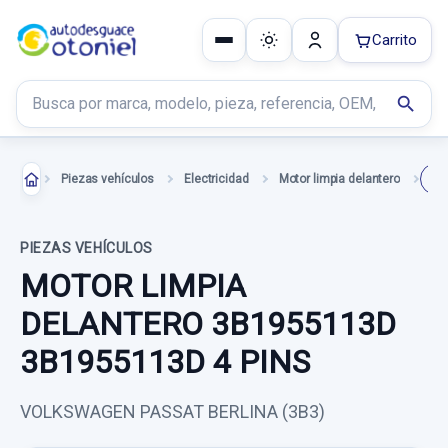
Carrito
Buscar productos
search
Piezas vehículos
Electricidad
Motor limpia delantero
PIEZAS VEHÍCULOS
MOTOR LIMPIA
DELANTERO 3B1955113D
3B1955113D 4 PINS
VOLKSWAGEN PASSAT BERLINA (3B3)