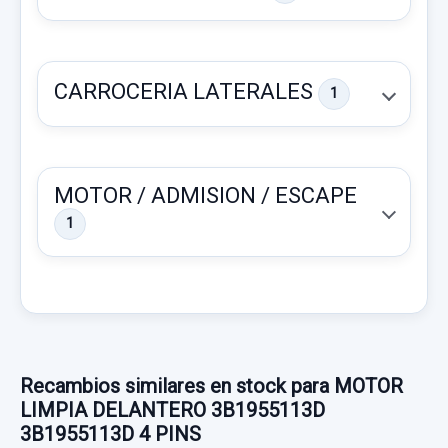
CARROCERIA LATERALES
1
MOTOR / ADMISION / ESCAPE
1
FARO ANTINIEBLA DERECHO 3B7941700A
3B7941700A
FARO ANTINIEBLA DERECHO
3B7941700A... usado.
CAJA CAMBIOS GGB B 5V
VOLKSWAGEN PASSAT BERLINA (3B3)
Recambios similares en stock para MOTOR
CAJA CAMBIOS GGB B 5V usado.
LIMPIA DELANTERO 3B1955113D
Garantía 1 año
VOLKSWAGEN PASSAT BERLINA (3B3)
3B1955113D 4 PINS