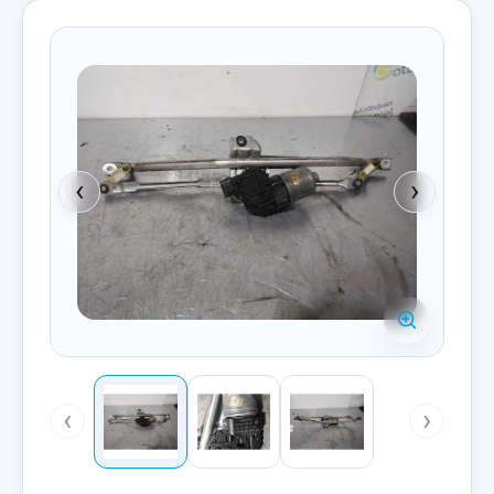
‹
›
‹
›