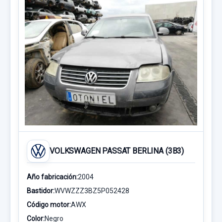
VOLKSWAGEN PASSAT BERLINA (3B3)
Año fabricación:
2004
Bastidor:
WVWZZZ3BZ5P052428
Código motor:
AWX
Color:
Negro