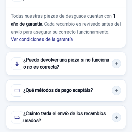
Sin IVA, gastos de envío no incluidos.
Ref:
800376
OEM:
A1176900150
FRENO DE MANO ELECTRICO A2469050451
Todas nuestras piezas de desguace cuentan con
1
126,44 €
ELECTRICO PULSADOR
año de garantía
. Cada recambio es revisado antes del
Consultar por whatsapp
Sin IVA, gastos de envío no incluidos.
envío para asegurar su correcto funcionamiento.
FRENO DE MANO ELECTRICO
Ver condiciones de la garantía
A2469050451... usado.
MERCEDES-BENZ CLASE CLA (W117) CLA
Consultar por whatsapp
220 CDI (117.303)
¿Puedo devolver una pieza si no funciona
CERRADURA PUERTA TRASERA DERECHA
o no es correcta?
A2047302835 4 PIN
Garantía 1 año
CERRADURA PUERTA TRASERA DERECHA...
Ref:
636721
OEM:
A2469050451
usado.
¿Qué métodos de pago aceptáis?
MERCEDES-BENZ CLASE CLA (W117) CLA
12,39 €
220 CDI (117.303)
Sin IVA, gastos de envío no incluidos.
MANGUETA TRASERA IZQUIERDA
¿Cuánto tarda el envío de los recambios
Garantía 1 año
usados?
MANGUETA TRASERA IZQUIERDA usado.
Consultar por whatsapp
MERCEDES-BENZ CLASE CLA (W117) CLA