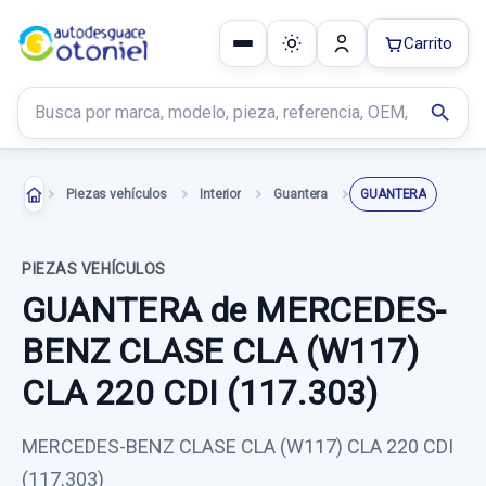
Carrito
Buscar productos
search
Piezas vehículos
Interior
Guantera
GUANTERA
PIEZAS VEHÍCULOS
GUANTERA de MERCEDES-
BENZ CLASE CLA (W117)
CLA 220 CDI (117.303)
MERCEDES-BENZ CLASE CLA (W117) CLA 220 CDI
(117.303)