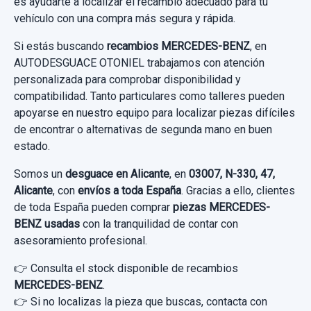
es ayudarte a localizar el recambio adecuado para tu
usado.
Consultar por whatsapp
vehículo con una compra más segura y rápida.
MERCEDES-BENZ CLASE CLA (W117) CLA
Si estás buscando
recambios MERCEDES-BENZ
, en
220 CDI (117.303)
AUTODESGUACE OTONIEL trabajamos con atención
CERRADURA PUERTA TRASERA IZQUIERDA
personalizada para comprobar disponibilidad y
Garantía 1 año
A2047302735 A2047302735 4 PINS
compatibilidad. Tanto particulares como talleres pueden
apoyarse en nuestro equipo para localizar piezas difíciles
Ref:
660270
CERRADURA PUERTA TRASERA
de encontrar o alternativas de segunda mano en buen
IZQUIERDA... usado.
35,00 €
estado.
TRANSMISION CENTRAL AUTOMATICO 167.5
MERCEDES-BENZ CLASE CLA (W117) CLA
Sin IVA, gastos de envío no incluidos.
CM
Somos un
desguace en Alicante
, en
03007, N-330, 47,
220 CDI (117.303)
Alicante
, con
envíos a toda España
. Gracias a ello, clientes
TRANSMISION CENTRAL AUTOMATICO...
de toda España pueden comprar
piezas MERCEDES-
Garantía 1 año
Consultar por whatsapp
usado.
BENZ usadas
con la tranquilidad de contar con
MERCEDES-BENZ CLASE CLA (W117) CLA
asesoramiento profesional.
Ref:
634820
OEM:
A2047302735
220 CDI (117.303)
👉 Consulta el stock disponible de recambios
10,74 €
MOTOR ELEVALUNAS TRASERO IZQUIERDO
MERCEDES-BENZ
.
Garantía 1 año
A61041110 6 PINS
Sin IVA, gastos de envío no incluidos.
👉 Si no localizas la pieza que buscas, contacta con
SALPICADERO REFUERZO INTERIOR