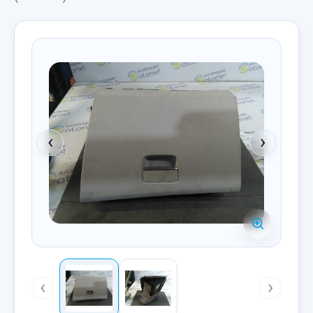
‹
›
‹
›