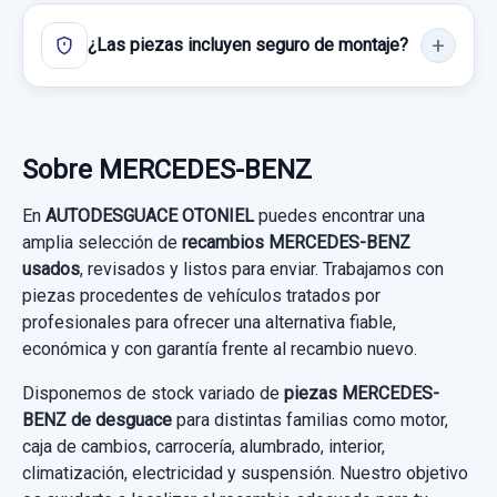
Ref:
634819
OEM:
A2047302835
220 CDI (117.303)
¿Las piezas incluyen seguro de montaje?
7,43 €
MOTOR ELEVALUNAS TRASERO DERECHO
Garantía 1 año
A2078200542 934532100 6 PINS
Sin IVA, gastos de envío no incluidos.
Ref:
771184
MOTOR ELEVALUNAS TRASERO
VOLANTE CON MANDOS 3 RADIOS
DERECHO... usado.
Consultar por whatsapp
Sobre MERCEDES-BENZ
180,00 €
MERCEDES-BENZ CLASE CLA (W117) CLA
VOLANTE CON MANDOS 3 RADIOS usado.
Sin IVA, gastos de envío no incluidos.
En
AUTODESGUACE OTONIEL
puedes encontrar una
220 CDI (117.303)
MERCEDES-BENZ CLASE CLA (W117) CLA
amplia selección de
recambios MERCEDES-BENZ
220 CDI (117.303)
usados
, revisados y listos para enviar. Trabajamos con
Garantía 1 año
Consultar por whatsapp
piezas procedentes de vehículos tratados por
Garantía 1 año
profesionales para ofrecer una alternativa fiable,
Ref:
636029
OEM:
A2078200542
económica y con garantía frente al recambio nuevo.
Ref:
637111
46,27 €
Disponemos de stock variado de
piezas MERCEDES-
140,00 €
Sin IVA, gastos de envío no incluidos.
BENZ de desguace
para distintas familias como motor,
AMORTIGUADOR TRASERO DERECHO
caja de cambios, carrocería, alumbrado, interior,
Sin IVA, gastos de envío no incluidos.
climatización, electricidad y suspensión. Nuestro objetivo
Consultar por whatsapp
AMORTIGUADOR TRASERO DERECHO