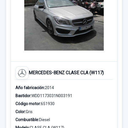
MERCEDES-BENZ CLASE CLA (W117)
Año fabricación:
2014
Bastidor:
WDD1173031N003191
Código motor:
651930
Color:
Gris
Combustible:
Diesel
Modelo:
CLASE CLA (W117)