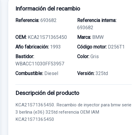
Información del recambio
Referencia:
693682
Referencia interna:
693682
OEM:
KCA21S71365450
Marca:
BMW
Año fabricación:
1993
Código motor:
D256T1
Bastidor:
Color:
Gris
WBACC11030FF53957
Combustible:
Diesel
Versión:
325td
Descripción del producto
KCA21S71365450. Recambio de inyector para bmw serie
3 berlina (e36) 325td referencia OEM IAM
KCA21S71365450