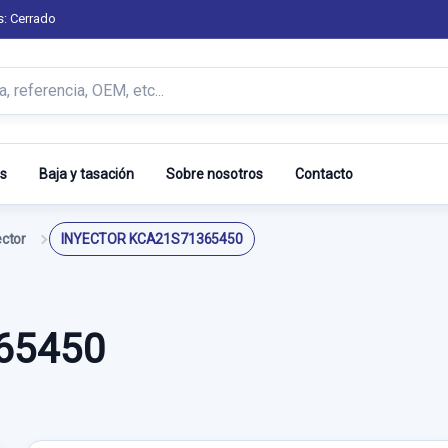
s: Cerrado
s
Baja y tasación
Sobre nosotros
Contacto
ector
INYECTOR KCA21S71365450
65450