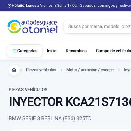
Horario:
Lunes a Viernes: 8:30h a 17:00h. Sábados, domingos y festivo
Buscar productos
Inicio
Recambios
Campa de vehículo
Categorías
Piezas vehículos
Motor / admision / escape
Iny
PIEZAS VEHÍCULOS
INYECTOR KCA21S713
BMW SERIE 3 BERLINA (E36) 325TD