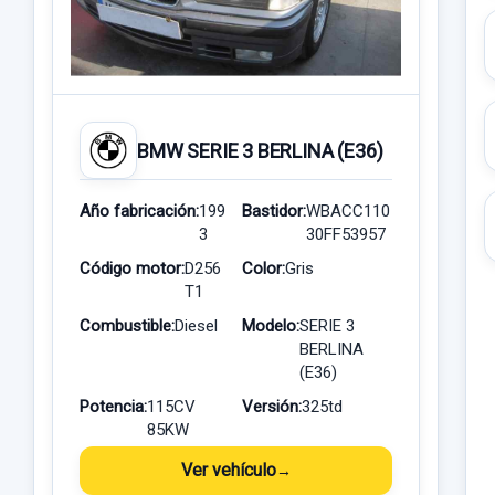
BMW SERIE 3 BERLINA (E36)
Año fabricación:
199
Bastidor:
WBACC110
3
30FF53957
Código motor:
D256
Color:
Gris
T1
Combustible:
Diesel
Modelo:
SERIE 3
BERLINA
(E36)
Potencia:
115CV
Versión:
325td
85KW
Ver vehículo