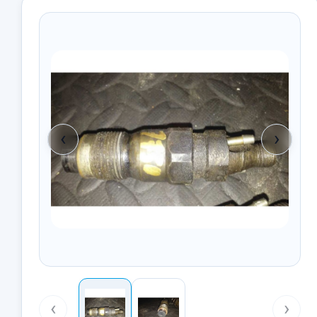
‹
›
‹
›