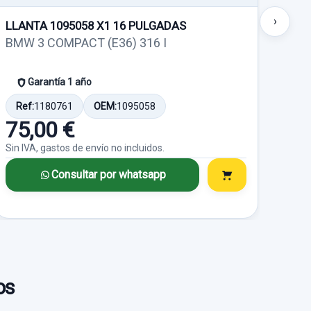
›
LLANTA 1095058 X1 16 PULGADAS
LLA
BMW 3 COMPACT (E36) 316 I
BMW
Garantía 1 año
65_
Ref:
1180761
OEM:
1095058
Ref
765_
75,00 €
75
DAD
CINTURON SEGURIDAD
Sin IVA, gastos de envío no incluidos.
Sin I
LINA (E36)
CHO
DELANTERO IZQUIERDO
Consultar por whatsapp
IDAD
CINTURON SEGURIDAD
DELANTERO DERECHO usado.
DELANTERO... usado.
LINA (E36)
BMW SERIE 3 BERLINA (E36)
325TD
Garantía 1 año
os