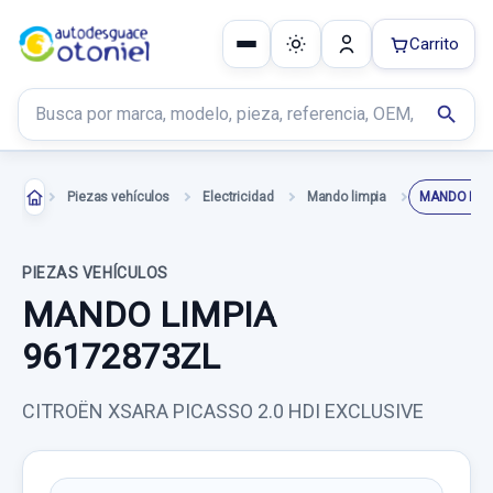
Carrito
Buscar productos
search
Piezas vehículos
Electricidad
Mando limpia
MANDO LIMP
PIEZAS VEHÍCULOS
MANDO LIMPIA
96172873ZL
CITROËN XSARA PICASSO 2.0 HDI EXCLUSIVE