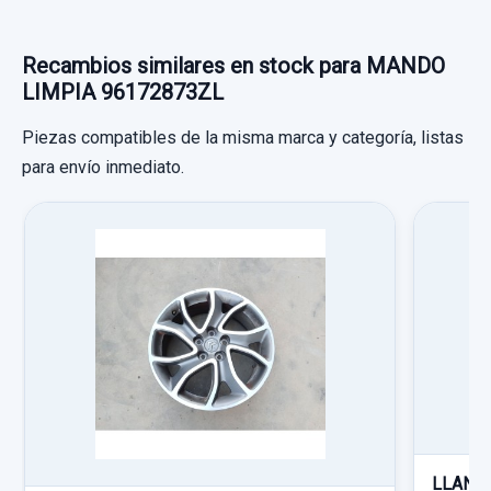
Recambios similares en stock para MANDO
LIMPIA 96172873ZL
Piezas compatibles de la misma marca y categoría, listas
para envío inmediato.
CENTRALITA INMOVILIZADOR 9634051880
CENTRALITA INMOVILIZADOR
9634051880 usado.
CITROËN XSARA PICASSO 2.0 HDI
AIRBAG DELANTERO IZQUIERDO 96447629ZL
EXCLUSIVE
AIRBAG DELANTERO IZQUIERDO
Garantía 1 año
96447629ZL usado.
CITROËN XSARA PICASSO 2.0 HDI
Ref:
681923
OEM:
9634051880
EXCLUSIVE
13,21 €
Garantía 1 año
LLANTA