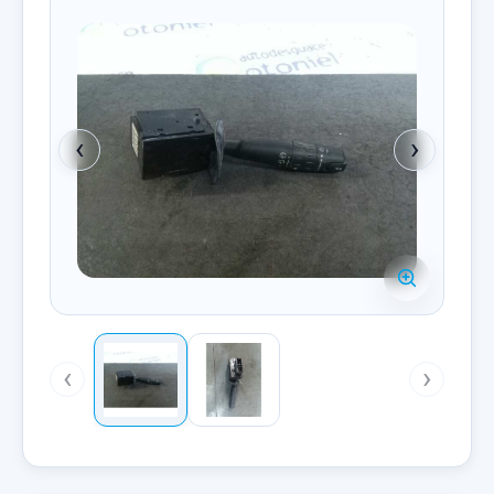
‹
›
‹
›