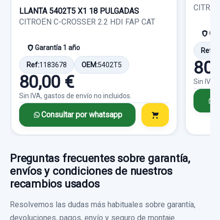
Sin IVA, gastos de envío no incluidos.
CITROË
LLANTA 5402T5 X1 18 PULGADAS
Ref:
681925
OEM:
96447629ZL
CITROËN C-CROSSER 2.2 HDI FAP CAT
Consultar por whatsapp
Gar
15,69 €
Garantía 1 año
Ref:
1
Sin IVA, gastos de envío no incluidos.
80,
Ref:
1183678
OEM:
5402T5
80,00 €
Sin IVA,
Consultar por whatsapp
Sin IVA, gastos de envío no incluidos.
C
Consultar por whatsapp
Preguntas frecuentes sobre garantía,
envíos y condiciones de nuestros
recambios usados
Resolvemos las dudas más habituales sobre garantía,
devoluciones, pagos, envío y seguro de montaje.