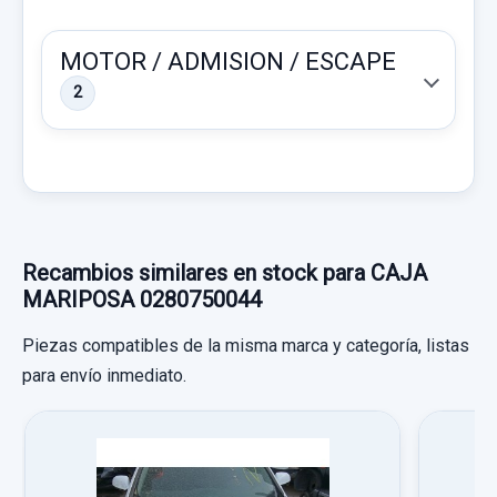
MOTOR / ADMISION / ESCAPE
2
POTENCIOMETRO PEDAL 9129423CL
Recambios similares en stock para CAJA
POTENCIOMETRO PEDAL 9129423CL
MARIPOSA 0280750044
usado.
OPEL CORSA C CLUB
Piezas compatibles de la misma marca y categoría, listas
PRETENSOR AIRBAG DERECHO 5P
para envío inmediato.
Garantía 1 año
PRETENSOR AIRBAG DERECHO 5P usado.
OPEL CORSA C CLUB
Ref:
528566
OEM:
9129423CL
Garantía 1 año