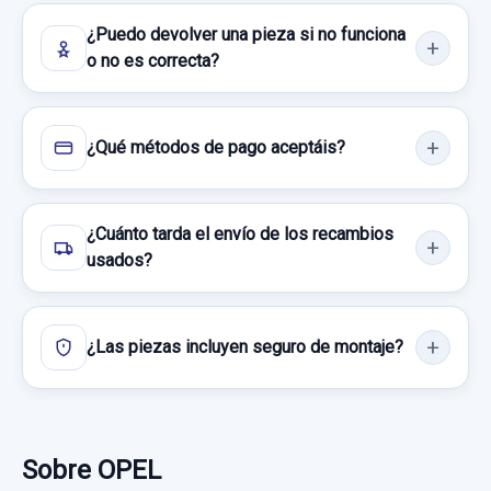
Consultar por whatsapp
¿Puedo devolver una pieza si no funciona
Ref:
529631
OEM:
0280218031
o no es correcta?
15,69 €
Sin IVA, gastos de envío no incluidos.
¿Qué métodos de pago aceptáis?
Consultar por whatsapp
¿Cuánto tarda el envío de los recambios
usados?
¿Las piezas incluyen seguro de montaje?
WARNING
WARNING usado.
OPEL CORSA C CLUB
AIRBAG DELANTERO IZQUIERDO 45R10941475
Sobre OPEL