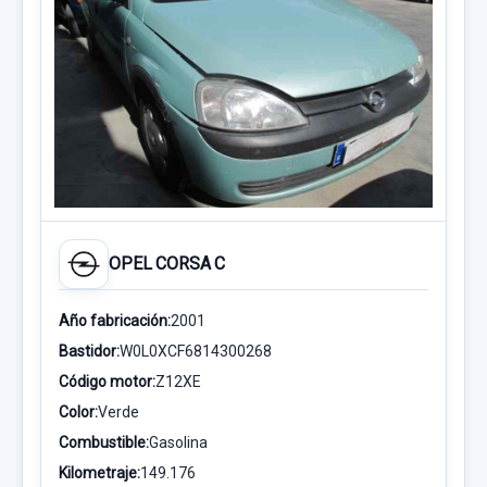
OPEL CORSA C
Año fabricación:
2001
Bastidor:
W0L0XCF6814300268
Código motor:
Z12XE
Color:
Verde
Combustible:
Gasolina
Kilometraje:
149.176