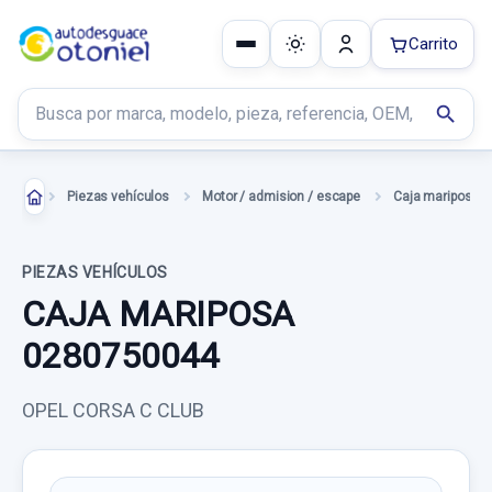
Carrito
Buscar productos
search
Piezas vehículos
Motor / admision / escape
Caja mariposa
PIEZAS VEHÍCULOS
CAJA MARIPOSA
0280750044
OPEL CORSA C CLUB