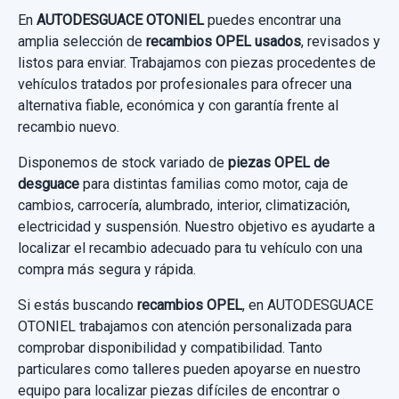
Garantía 1 año
AIRBAG DELANTERO IZQUIERDO... usado.
En
AUTODESGUACE OTONIEL
puedes encontrar una
OPEL CORSA C CLUB
amplia selección de
recambios OPEL usados
, revisados y
Ref:
528564
listos para enviar. Trabajamos con piezas procedentes de
Garantía 1 año
vehículos tratados por profesionales para ofrecer una
15,00 €
alternativa fiable, económica y con garantía frente al
Sin IVA, gastos de envío no incluidos.
Ref:
529627
OEM:
45R10941475
recambio nuevo.
24,79 €
Disponemos de stock variado de
piezas OPEL de
Consultar por whatsapp
desguace
para distintas familias como motor, caja de
Sin IVA, gastos de envío no incluidos.
cambios, carrocería, alumbrado, interior, climatización,
electricidad y suspensión. Nuestro objetivo es ayudarte a
Consultar por whatsapp
localizar el recambio adecuado para tu vehículo con una
compra más segura y rápida.
Si estás buscando
recambios OPEL
, en AUTODESGUACE
OTONIEL trabajamos con atención personalizada para
comprobar disponibilidad y compatibilidad. Tanto
particulares como talleres pueden apoyarse en nuestro
equipo para localizar piezas difíciles de encontrar o