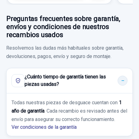
Preguntas frecuentes sobre garantía,
DISPLAY 5WK70005
envíos y condiciones de nuestros
DISPLAY 5WK70005 usado.
recambios usados
OPEL CORSA C CLUB
PRETENSOR AIRBAG IZQUIERDO 5P
Resolvemos las dudas más habituales sobre garantía,
devoluciones, pagos, envío y seguro de montaje.
Garantía 1 año
PRETENSOR AIRBAG IZQUIERDO 5P usado.
OPEL CORSA C CLUB
Ref:
479468
OEM:
5WK70005
¿Cuánto tiempo de garantía tienen las
Garantía 1 año
13,21 €
piezas usadas?
Sin IVA, gastos de envío no incluidos.
Ref:
528572
CAUDALIMETRO 0280218031
Todas nuestras piezas de desguace cuentan con
1
25,00 €
año de garantía
. Cada recambio es revisado antes del
CAUDALIMETRO 0280218031 usado.
Consultar por whatsapp
envío para asegurar su correcto funcionamiento.
Sin IVA, gastos de envío no incluidos.
OPEL CORSA C CLUB
Ver condiciones de la garantía
Garantía 1 año