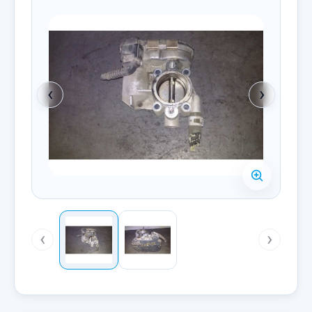
‹
›
‹
›