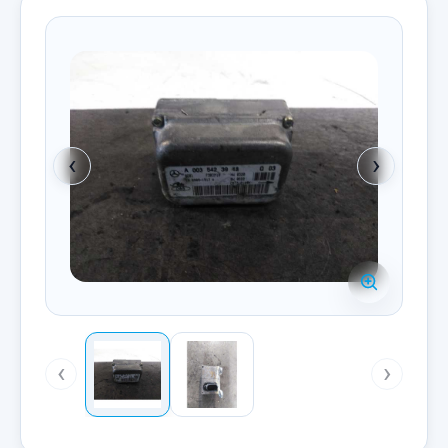
‹
›
‹
›