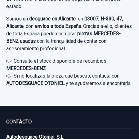
estado.
Somos un
desguace en Alicante
, en
03007, N-330, 47,
Alicante
, con
envíos a toda España
. Gracias a ello, clientes
de toda España pueden comprar
piezas MERCEDES-
BENZ usadas
con la tranquilidad de contar con
asesoramiento profesional.
👉 Consulta el stock disponible de recambios
MERCEDES-BENZ
.
👉 Si no localizas la pieza que buscas, contacta con
AUTODESGUACE OTONIEL
y te ayudaremos a encontrarla.
MANDO VOLANTE CONTROL VELOCIDAD
MANDO VOLANTE CONTROL VELOCIDAD
usado.
CONTACTO
MERCEDES-BENZ CLASE CLK (W209)
COUPE 270 CDI (209.316)
Autodesguace Otoniel, S.L.