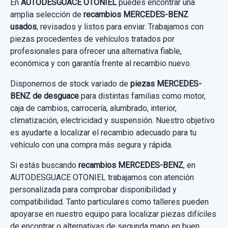
En
AUTODESGUACE OTONIEL
puedes encontrar una
A2308201042 6 PINS
amplia selección de
recambios MERCEDES-BENZ
usados
, revisados y listos para enviar. Trabajamos con
MOTOR ELEVALUNAS DELANTERO... usado.
SALPICADERO A2096800034
piezas procedentes de vehículos tratados por
MERCEDES-BENZ CLASE CLK (W209)
profesionales para ofrecer una alternativa fiable,
COUPE 270 CDI (209.316)
SALPICADERO A2096800034 usado.
económica y con garantía frente al recambio nuevo.
MERCEDES-BENZ CLASE CLK (W209)
Garantía 1 año
Disponemos de stock variado de
piezas MERCEDES-
COUPE 270 CDI (209.316)
BENZ de desguace
para distintas familias como motor,
Ref:
643452
OEM:
A2308201042
caja de cambios, carrocería, alumbrado, interior,
Garantía 1 año
climatización, electricidad y suspensión. Nuestro objetivo
19,00 €
es ayudarte a localizar el recambio adecuado para tu
Ref:
823941
OEM:
A2096800034
vehículo con una compra más segura y rápida.
Sin IVA, gastos de envío no incluidos.
132,22 €
Si estás buscando
recambios MERCEDES-BENZ
, en
Sin IVA, gastos de envío no incluidos.
AUTODESGUACE OTONIEL trabajamos con atención
Consultar por whatsapp
personalizada para comprobar disponibilidad y
compatibilidad. Tanto particulares como talleres pueden
Consultar por whatsapp
apoyarse en nuestro equipo para localizar piezas difíciles
de encontrar o alternativas de segunda mano en buen