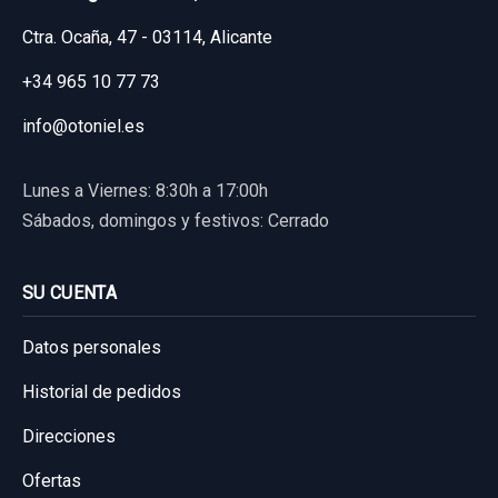
Ctra. Ocaña, 47 - 03114, Alicante
Garantía 1 año
+34 965 10 77 73
Ref:
614520
info@otoniel.es
30,00 €
Sin IVA, gastos de envío no incluidos.
Lunes a Viernes: 8:30h a 17:00h
Sábados, domingos y festivos: Cerrado
Consultar por whatsapp
SU CUENTA
Datos personales
Historial de pedidos
Direcciones
Ofertas