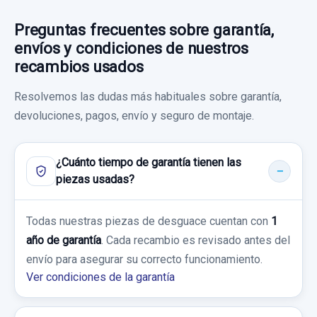
usado.
MERCEDES-BENZ CLASE CLK (W209)
Preguntas frecuentes sobre garantía,
COUPE 270 CDI (209.316)
envíos y condiciones de nuestros
recambios usados
CENTRALITA CAMBIO AUTOMATICO
Garantía 1 año
A0325451332
Resolvemos las dudas más habituales sobre garantía,
Ref:
679894
CENTRALITA CAMBIO AUTOMATICO...
devoluciones, pagos, envío y seguro de montaje.
usado.
80,00 €
AIRBAG DELANTERO IZQUIERDO
MERCEDES-BENZ CLASE CLK (W209)
2304600798724109
¿Cuánto tiempo de garantía tienen las
Sin IVA, gastos de envío no incluidos.
COUPE 270 CDI (209.316)
piezas usadas?
AIRBAG DELANTERO IZQUIERDO... usado.
Garantía 1 año
MERCEDES-BENZ CLASE CLK (W209)
Consultar por whatsapp
Todas nuestras piezas de desguace cuentan con
1
COUPE 270 CDI (209.316)
Ref:
662286
OEM:
A0325451332
año de garantía
. Cada recambio es revisado antes del
envío para asegurar su correcto funcionamiento.
Garantía 1 año
73,55 €
Ver condiciones de la garantía
Sin IVA, gastos de envío no incluidos.
Ref:
615226
OEM:
2304600798724109