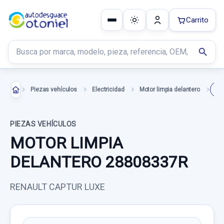
Carrito
Buscar productos
search
Piezas vehículos
Electricidad
Motor limpia delantero
PIEZAS VEHÍCULOS
MOTOR LIMPIA
DELANTERO 28808337R
RENAULT CAPTUR LUXE