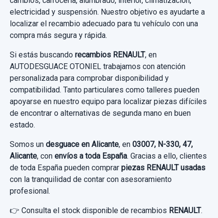
cambios, carrocería, alumbrado, interior, climatización,
90,00 €
electricidad y suspensión. Nuestro objetivo es ayudarte a
Ref:
785726
OEM:
360103432R
Sin IVA, gastos de envío no incluidos.
localizar el recambio adecuado para tu vehículo con una
compra más segura y rápida.
28,92 €
Consultar por whatsapp
Si estás buscando
recambios RENAULT
, en
Sin IVA, gastos de envío no incluidos.
AUTODESGUACE OTONIEL trabajamos con atención
personalizada para comprobar disponibilidad y
Consultar por whatsapp
compatibilidad. Tanto particulares como talleres pueden
apoyarse en nuestro equipo para localizar piezas difíciles
de encontrar o alternativas de segunda mano en buen
MANDO INTERMITENTES 255675887R
estado.
MANDO INTERMITENTES 255675887R
Somos un
desguace en Alicante
, en
03007, N-330, 47,
usado.
Alicante
, con
envíos a toda España
. Gracias a ello, clientes
ASIENTO DELANTERO DERECHO CON AIRBAG
RENAULT CAPTUR LUXE
de toda España pueden comprar
piezas RENAULT usadas
con la tranquilidad de contar con asesoramiento
ASIENTO DELANTERO DERECHO CON
Garantía 1 año
profesional.
AIRBAG usado.
RENAULT CAPTUR LUXE
👉 Consulta el stock disponible de recambios
RENAULT
.
Ref:
785606
OEM:
255675887R