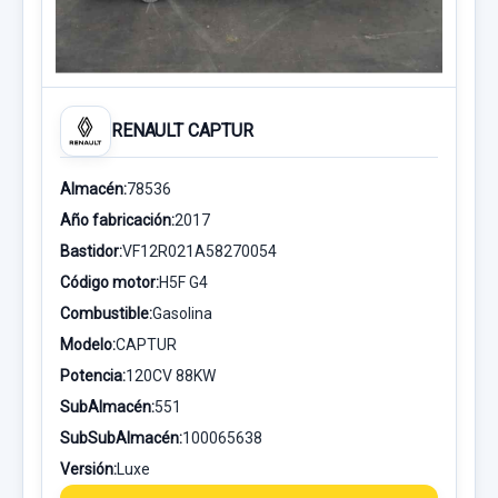
RENAULT CAPTUR
Almacén:
78536
Año fabricación:
2017
Bastidor:
VF12R021A58270054
Código motor:
H5F G4
Combustible:
Gasolina
Modelo:
CAPTUR
Potencia:
120CV 88KW
SubAlmacén:
551
SubSubAlmacén:
100065638
Versión:
Luxe