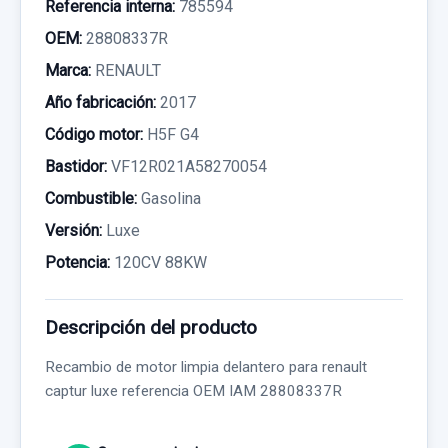
Referencia interna:
785594
OEM:
28808337R
Marca:
RENAULT
Año fabricación:
2017
Código motor:
H5F G4
Bastidor:
VF12R021A58270054
Combustible:
Gasolina
Versión:
Luxe
Potencia:
120CV 88KW
Descripción del producto
Recambio de motor limpia delantero para renault
captur luxe referencia OEM IAM 28808337R