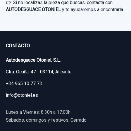
👉 Si no localizas la pieza que buscas, contacta con
Garantía 1 año
20,00 €
AUTODESGUACE OTONIEL
y te ayudaremos a encontrarla.
Sin IVA, gastos de envío no incluidos.
CERRADURA PUERTA TRASERA DERECHA 4
Ref:
785773
PIN
42,00 €
Consultar por whatsapp
CERRADURA PUERTA TRASERA DERECHA
AMORTIGUADOR TRASERO DERECHO
Sin IVA, gastos de envío no incluidos.
CONTACTO
4 PIN usado.
562107338R
RENAULT CAPTUR LUXE
Autodesguace Otoniel, S.L.
AMORTIGUADOR TRASERO DERECHO...
Consultar por whatsapp
usado.
Garantía 1 año
Ctra. Ocaña, 47 - 03114, Alicante
RENAULT CAPTUR LUXE
+34 965 10 77 73
Ref:
680712
Garantía 1 año
info@otoniel.es
40,00 €
Ref:
785730
OEM:
562107338R
Sin IVA, gastos de envío no incluidos.
Lunes a Viernes: 8:30h a 17:00h
14,87 €
Sábados, domingos y festivos: Cerrado
Consultar por whatsapp
Sin IVA, gastos de envío no incluidos.