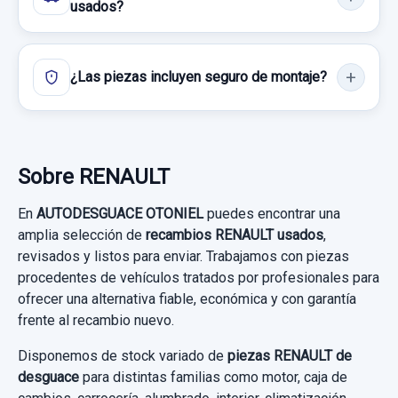
usados?
usado.
RENAULT CAPTUR LUXE
PARASOL IZQUIERDO 964010028R
¿Las piezas incluyen seguro de montaje?
Garantía 1 año
PARASOL IZQUIERDO 964010028R usado.
RENAULT CAPTUR LUXE
Ref:
785598
OEM:
237108770R
Garantía 1 año
79,33 €
Sobre RENAULT
Sin IVA, gastos de envío no incluidos.
ELEVALUNAS TRASERO DERECHO 2 PIN
Ref:
785738
OEM:
964010028R
En
AUTODESGUACE OTONIEL
puedes encontrar una
ELEVALUNAS TRASERO DERECHO 2 PIN
amplia selección de
recambios RENAULT usados
,
10,74 €
Consultar por whatsapp
revisados y listos para enviar. Trabajamos con piezas
usado.
PALANCA FRENO DE MANO 360103432R
Sin IVA, gastos de envío no incluidos.
procedentes de vehículos tratados por profesionales para
RENAULT CAPTUR LUXE
ofrecer una alternativa fiable, económica y con garantía
PALANCA FRENO DE MANO 360103432R
frente al recambio nuevo.
usado.
Garantía 1 año
Consultar por whatsapp
RENAULT CAPTUR LUXE
Disponemos de stock variado de
piezas RENAULT de
Ref:
680684
desguace
para distintas familias como motor, caja de
Garantía 1 año