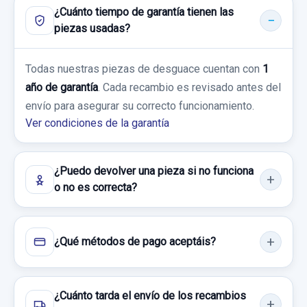
¿Cuánto tiempo de garantía tienen las
RENAULT CAPTUR LUXE
SERVOFRENO 472103202R TRW
Sin IVA, gastos de envío no incluidos.
piezas usadas?
SERVOFRENO 472103202R TRW usado.
Garantía 1 año
RENAULT CAPTUR LUXE
Consultar por whatsapp
Todas nuestras piezas de desguace cuentan con
1
Ref:
682639
año de garantía
. Cada recambio es revisado antes del
Garantía 1 año
envío para asegurar su correcto funcionamiento.
25,00 €
Ver condiciones de la garantía
Ref:
785511
OEM:
472103202R
Sin IVA, gastos de envío no incluidos.
15,69 €
¿Puedo devolver una pieza si no funciona
Consultar por whatsapp
Sin IVA, gastos de envío no incluidos.
o no es correcta?
Consultar por whatsapp
¿Qué métodos de pago aceptáis?
CENTRALITA MOTOR UCE 237108770R
A2C11171300 876755291
¿Cuánto tarda el envío de los recambios
CENTRALITA MOTOR UCE 237108770R...