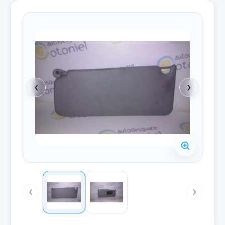
‹
›
‹
›