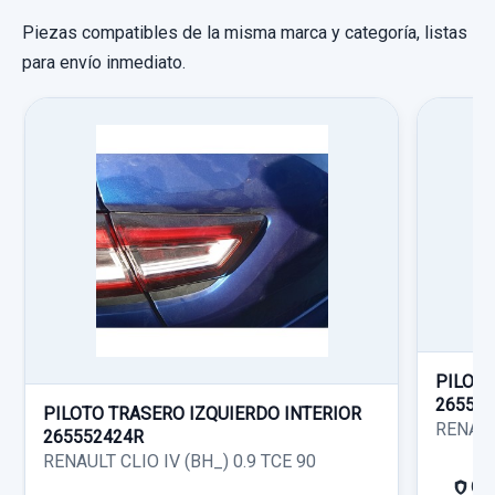
Piezas compatibles de la misma marca y categoría, listas
para envío inmediato.
CERRADURA PUERTA TRASERA IZQUIERDA 2
PINS
CERRADURA PUERTA TRASERA
IZQUIERDA... usado.
RENAULT SCENIC (JA..) 1.6 16V FAIRWAY
Garantía 1 año
PILOTO
26550
PILOTO TRASERO IZQUIERDO INTERIOR
Ref:
566089
RENAUL
265552424R
RENAULT CLIO IV (BH_) 0.9 TCE 90
20,00 €
Gar