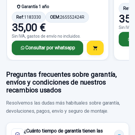
Sin IVA, gastos de envío no incluidos.
Garantía 1 año
Ref:
1
35,
Ref:
1183330
OEM:
265552424R
Consultar por whatsapp
35,00 €
Sin IVA,
Sin IVA, gastos de envío no incluidos.
C
Consultar por whatsapp
Preguntas frecuentes sobre garantía,
envíos y condiciones de nuestros
recambios usados
Resolvemos las dudas más habituales sobre garantía,
devoluciones, pagos, envío y seguro de montaje.
¿Cuánto tiempo de garantía tienen las