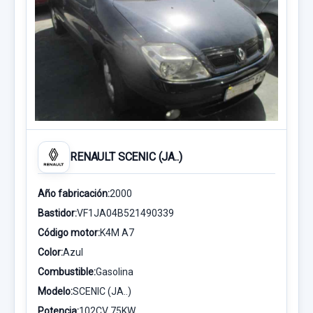
RENAULT SCENIC (JA..)
Año fabricación:
2000
Bastidor:
VF1JA04B521490339
Código motor:
K4M A7
Color:
Azul
Combustible:
Gasolina
Modelo:
SCENIC (JA..)
Potencia:
102CV 75KW