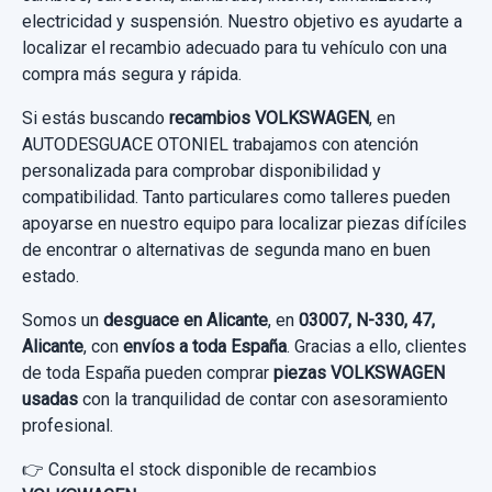
VOLKSWAGEN GOLF VII LIM. ADVANCE
electricidad y suspensión. Nuestro objetivo es ayudarte a
localizar el recambio adecuado para tu vehículo con una
BLUEMOTION TECH.
compra más segura y rápida.
ELEVALUNAS DELANTERO IZQUIERDO
Garantía 1 año
5G4837461H ELÉCTRICO
Si estás buscando
recambios VOLKSWAGEN
, en
AUTODESGUACE OTONIEL trabajamos con atención
Ref:
975203
OEM:
5q0615406db
ELEVALUNAS DELANTERO IZQUIERDO...
personalizada para comprobar disponibilidad y
usado.
40,00 €
compatibilidad. Tanto particulares como talleres pueden
VOLKSWAGEN GOLF VII LIM. ADVANCE
apoyarse en nuestro equipo para localizar piezas difíciles
Sin IVA, gastos de envío no incluidos.
de encontrar o alternativas de segunda mano en buen
BLUEMOTION TECH.
estado.
Garantía 1 año
Consultar por whatsapp
Somos un
desguace en Alicante
, en
03007, N-330, 47,
Alicante
, con
envíos a toda España
. Gracias a ello, clientes
Ref:
925379
OEM:
5g4837461h
de toda España pueden comprar
piezas VOLKSWAGEN
usadas
35,00 €
con la tranquilidad de contar con asesoramiento
profesional.
Sin IVA, gastos de envío no incluidos.
CENTRALITA MOTOR UCE 04E907309BH
0261S12609
👉 Consulta el stock disponible de recambios