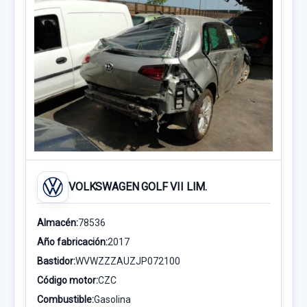
VOLKSWAGEN GOLF VII LIM.
Almacén:
78536
Año fabricación:
2017
Bastidor:
WVWZZZAUZJP072100
Código motor:
CZC
Combustible:
Gasolina