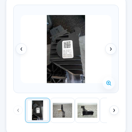
‹
›
‹
›