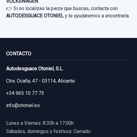
VOLKSWAGEN
.
Consultar por whatsapp
CENTRALITA MOTOR UCE 04e907309bh...
👉 Si no localizas la pieza que buscas, contacta con
usado.
AUTODESGUACE OTONIEL
y te ayudaremos a encontrarla.
VOLKSWAGEN GOLF VII LIM. ADVANCE
BLUEMOTION TECH.
Garantía 1 año
CONTACTO
Ref:
1138593
OEM:
04e907309bh
Autodesguace Otoniel, S.L.
175,00 €
PINZA FRENO TRASERA IZQUIERDA
Ctra. Ocaña, 47 - 03114, Alicante
Sin IVA, gastos de envío no incluidos.
PINZA FRENO TRASERA IZQUIERDA usado.
+34 965 10 77 73
VOLKSWAGEN GOLF VII LIM. ADVANCE
Consultar por whatsapp
BLUEMOTION TECH.
info@otoniel.es
Garantía 1 año
Lunes a Viernes: 8:30h a 17:00h
Sábados, domingos y festivos: Cerrado
Ref:
975204