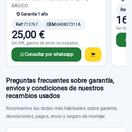
usado.
Sin IVA, gastos de envío no incluidos.
BÁSICO
Garantía 1 año
Ref:
1
VOLKSWAGEN GOLF VII LIM. ADVANCE
Garantía 1 año
160
BLUEMOTION TECH.
Ref:
925374
OEM:
b5a5tb837015a
Consultar por whatsapp
Ref:
713767
OEM:
6N0807311A
Sin IVA,
25,00 €
Garantía 1 año
20,00 €
C
Sin IVA, gastos de envío no incluidos.
Sin IVA, gastos de envío no incluidos.
Ref:
925297
OEM:
5G0907044CE
ALTERNADOR 04E903015A 04E903015
Consultar por whatsapp
38,83 €
2715542C
Consultar por whatsapp
GUANTERA 5G1857290
Sin IVA, gastos de envío no incluidos.
ALTERNADOR 04E903015A 04e903015...
usado.
Preguntas frecuentes sobre garantía,
GUANTERA 5g1857290 usado.
envíos y condiciones de nuestros
VOLKSWAGEN GOLF VII LIM. ADVANCE
Consultar por whatsapp
VOLKSWAGEN GOLF VII LIM. ADVANCE
recambios usados
BLUEMOTION TECH.
BLUEMOTION TECH.
Resolvemos las dudas más habituales sobre garantía,
Garantía 1 año
Garantía 1 año
devoluciones, pagos, envío y seguro de montaje.
Ref:
925371
OEM:
04E903015A
Ref:
925310
OEM:
5g1857290