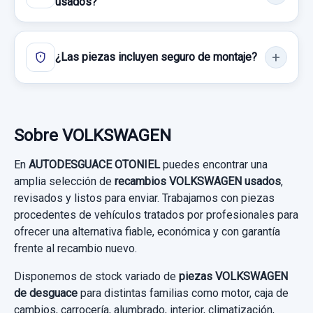
usados?
35,00 €
Sin IVA, gastos de envío no incluidos.
MOTOR LIMPIA DELANTERO 5G1955119A
¿Las piezas incluyen seguro de montaje?
Consultar por whatsapp
MOTOR LIMPIA DELANTERO 5g1955119a
usado.
VOLKSWAGEN GOLF VII LIM. ADVANCE
Sobre VOLKSWAGEN
BLUEMOTION TECH.
En
AUTODESGUACE OTONIEL
puedes encontrar una
Garantía 1 año
amplia selección de
recambios VOLKSWAGEN usados
,
revisados y listos para enviar. Trabajamos con piezas
Ref:
925383
OEM:
5g1955119a
procedentes de vehículos tratados por profesionales para
ofrecer una alternativa fiable, económica y con garantía
40,00 €
PINZA FRENO TRASERA DERECHA
frente al recambio nuevo.
5Q0615406DB
Sin IVA, gastos de envío no incluidos.
Disponemos de stock variado de
piezas VOLKSWAGEN
PINZA FRENO TRASERA DERECHA...
de desguace
para distintas familias como motor, caja de
usado.
Consultar por whatsapp
cambios, carrocería, alumbrado, interior, climatización,