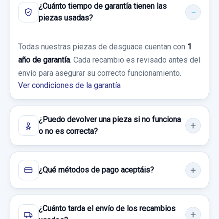
80,00 €
¿Cuánto tiempo de garantía tienen las
60,00 €
piezas usadas?
Sin IVA, gastos de envío no incluidos.
ABS 5Q0614517CQ 10022012394
Sin IVA, gastos de envío no incluidos.
ABS 5Q0614517CQ 10022012394 usado.
Todas nuestras piezas de desguace cuentan con
1
Consultar por whatsapp
VOLKSWAGEN GOLF VII LIM. ADVANCE
Consultar por whatsapp
año de garantía
. Cada recambio es revisado antes del
BLUEMOTION TECH.
envío para asegurar su correcto funcionamiento.
Ver condiciones de la garantía
ELEVALUNAS DELANTERO DERECHO
Garantía 1 año
5Q4959802B 5G4837462H 5Q4959802B
Ref:
962234
OEM:
5Q0614517CQ
¿Puedo devolver una pieza si no funciona
ELEVALUNAS DELANTERO DERECHO...
o no es correcta?
usado.
71,89 €
VOLKSWAGEN GOLF VII LIM. ADVANCE
Sin IVA, gastos de envío no incluidos.
BLUEMOTION TECH.
¿Qué métodos de pago aceptáis?
Garantía 1 año
Consultar por whatsapp
Ref:
925378
OEM:
5Q4959802B
¿Cuánto tarda el envío de los recambios