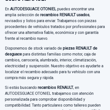
En
AUTODESGUACE OTONIEL
puedes encontrar una
amplia selección de
recambios RENAULT usados
,
revisados y listos para enviar. Trabajamos con piezas
PANTALLA MULTIFUNCION 8200290542
procedentes de vehículos tratados por profesionales para
PANTALLA MULTIFUNCION 8200290542
ofrecer una alternativa fiable, económica y con garantía
usado.
frente al recambio nuevo.
RENAULT LAGUNA II (BG0) CONFORT
Disponemos de stock variado de
piezas RENAULT de
EXPRESSION
desguace
para distintas familias como motor, caja de
cambios, carrocería, alumbrado, interior, climatización,
Garantía 1 año
electricidad y suspensión. Nuestro objetivo es ayudarte a
localizar el recambio adecuado para tu vehículo con una
Ref:
449122
OEM:
8200290542
compra más segura y rápida.
9,91 €
Si estás buscando
recambios RENAULT
, en
Sin IVA, gastos de envío no incluidos.
AUTODESGUACE OTONIEL trabajamos con atención
personalizada para comprobar disponibilidad y
compatibilidad. Tanto particulares como talleres pueden
Consultar por whatsapp