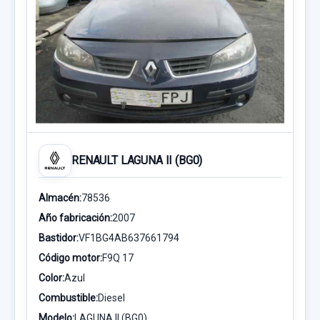
RENAULT LAGUNA II (BG0)
Almacén:
78536
Año fabricación:
2007
Bastidor:
VF1BG4AB637661794
Código motor:
F9Q 17
Color:
Azul
Combustible:
Diesel
Modelo:
LAGUNA II (BG0)