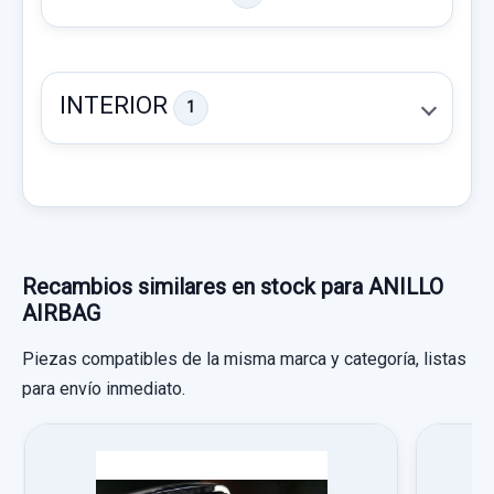
INTERIOR
1
RETROVISOR IZQUIERDO ELECTR 5PINS AZUL
Recambios similares en stock para ANILLO
AIRBAG
RETROVISOR IZQUIERDO ELECTR 5PINS
AZUL usado.
Piezas compatibles de la misma marca y categoría, listas
RENAULT LAGUNA II (BG0) CONFORT
para envío inmediato.
CENTRALITA AIRBAG 8200687756 8200687756
EXPRESSION
CENTRALITA AIRBAG 8200687756...
Garantía 1 año
usado.