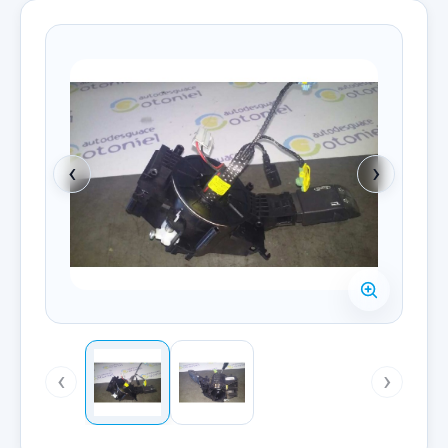
‹
›
‹
›