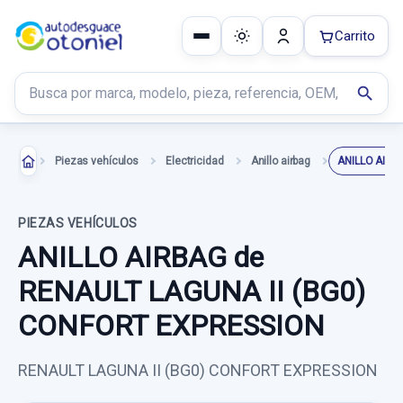
Carrito
Buscar productos
search
Piezas vehículos
Electricidad
Anillo airbag
ANILLO AIRB
PIEZAS VEHÍCULOS
ANILLO AIRBAG de
RENAULT LAGUNA II (BG0)
CONFORT EXPRESSION
RENAULT LAGUNA II (BG0) CONFORT EXPRESSION