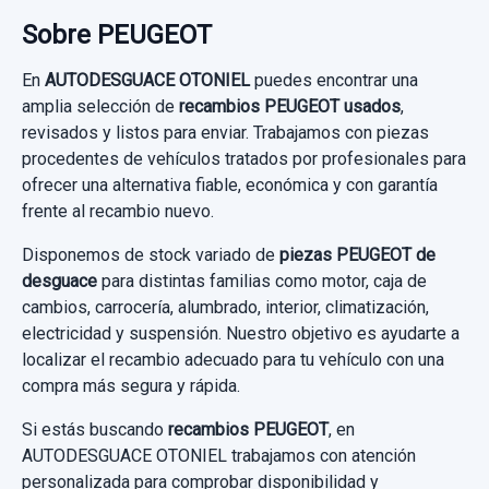
Sobre PEUGEOT
CERRADURA PUERTA TRASERA IZQUIERDA
usado.
En
AUTODESGUACE OTONIEL
puedes encontrar una
PEUGEOT 807 SV
amplia selección de
recambios PEUGEOT usados
,
revisados y listos para enviar. Trabajamos con piezas
Garantía 1 año
procedentes de vehículos tratados por profesionales para
ofrecer una alternativa fiable, económica y con garantía
DEPRESOR FRENO / BOMBA VACIO
Ref:
556546
frente al recambio nuevo.
9631974580
30,00 €
Disponemos de stock variado de
piezas PEUGEOT de
DEPRESOR FRENO / BOMBA VACIO...
desguace
para distintas familias como motor, caja de
Sin IVA, gastos de envío no incluidos.
usado.
cambios, carrocería, alumbrado, interior, climatización,
PEUGEOT 807 SV
electricidad y suspensión. Nuestro objetivo es ayudarte a
Consultar por whatsapp
localizar el recambio adecuado para tu vehículo con una
Garantía 1 año
compra más segura y rápida.
Si estás buscando
recambios PEUGEOT
, en
Ref:
574625
OEM:
9631974580
AUTODESGUACE OTONIEL trabajamos con atención
28,92 €
personalizada para comprobar disponibilidad y