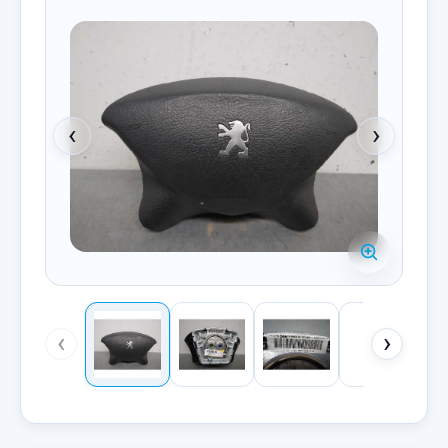
‹
›
‹
›