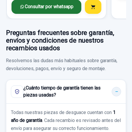
Consultar por whatsapp
Preguntas frecuentes sobre garantía,
envíos y condiciones de nuestros
CERRADURA PUERTA TRASERA DERECHA
recambios usados
CERRADURA PUERTA TRASERA DERECHA
Resolvemos las dudas más habituales sobre garantía,
usado.
devoluciones, pagos, envío y seguro de montaje.
PEUGEOT 807 SV
Garantía 1 año
¿Cuánto tiempo de garantía tienen las
piezas usadas?
AMORTIGUADOR TRASERO IZQUIERDO
Ref:
556545
AMORTIGUADOR TRASERO IZQUIERDO
30,00 €
Todas nuestras piezas de desguace cuentan con
1
usado.
año de garantía
. Cada recambio es revisado antes del
Sin IVA, gastos de envío no incluidos.
PEUGEOT 807 SV
envío para asegurar su correcto funcionamiento.