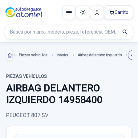
Carrito
Buscar productos
search
Piezas vehículos
Interior
Airbag delantero izquierdo
PIEZAS VEHÍCULOS
AIRBAG DELANTERO
IZQUIERDO 14958400
PEUGEOT 807 SV