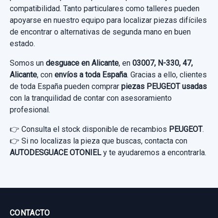
compatibilidad. Tanto particulares como talleres pueden
Sin IVA, gastos de envío no incluidos.
apoyarse en nuestro equipo para localizar piezas difíciles
de encontrar o alternativas de segunda mano en buen
estado.
Consultar por whatsapp
Somos un
desguace en Alicante
, en
03007, N-330, 47,
Alicante
, con
envíos a toda España
. Gracias a ello, clientes
de toda España pueden comprar
piezas PEUGEOT usadas
con la tranquilidad de contar con asesoramiento
profesional.
👉 Consulta el stock disponible de recambios
PEUGEOT
.
👉 Si no localizas la pieza que buscas, contacta con
AUTODESGUACE OTONIEL
y te ayudaremos a encontrarla.
CONTACTO