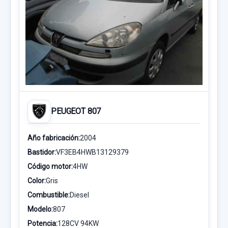
PEUGEOT 807
Año fabricación:
2004
Bastidor:
VF3EB4HWB13129379
Código motor:
4HW
Color:
Gris
Combustible:
Diesel
Modelo:
807
Potencia:
128CV 94KW