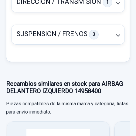
DIRECCION / TRANSMISION
1
SUSPENSION / FRENOS
3
CAJA CAMBIOS 20LM01 5V
CAJA CAMBIOS 20LM01 5V usado.
PEUGEOT 807 SV
CERRADURA PUERTA DELANTERA DERECHA
Recambios similares en stock para AIRBAG
Garantía 1 año
9136L8
DELANTERO IZQUIERDO 14958400
Ref:
556534
OEM:
20LM01
CERRADURA PUERTA DELANTERA
Piezas compatibles de la misma marca y categoría, listas
DERECHA... usado.
185,12 €
para envío inmediato.
MANGUETA DELANTERA IZQUIERDA C/ABS
PEUGEOT 807 SV
Sin IVA, gastos de envío no incluidos.
MANGUETA DELANTERA IZQUIERDA
Garantía 1 año
C/ABS usado.