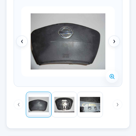
‹
›
‹
›