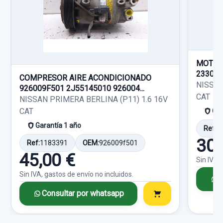
usado.
Sin IVA, gastos de envío no incluidos.
Ref:
575534
NISSAN PRIMASTAR (X83) 1.9 DCI DIESEL
CAT
80,00 €
Consultar por whatsapp
Sin IVA, gastos de envío no incluidos.
Garantía 1 año
MOTOR
23300
COMPRESOR AIRE ACONDICIONADO
Ref:
570392
NISSAN
Consultar por whatsapp
926009F501 2J55145010 926004...
CAT
NISSAN PRIMERA BERLINA (P11) 1.6 16V
30,00 €
CAT
Gar
Sin IVA, gastos de envío no incluidos.
Garantía 1 año
Ref:
1
30,
Ref:
1183391
OEM:
926009f501
Consultar por whatsapp
45,00 €
Sin IVA,
Sin IVA, gastos de envío no incluidos.
C
Consultar por whatsapp