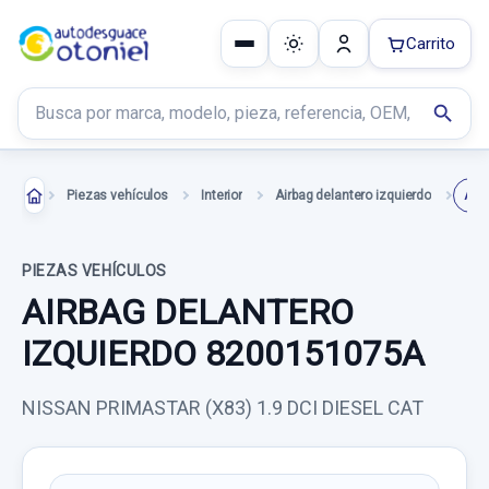
Carrito
Buscar productos
search
Piezas vehículos
Interior
Airbag delantero izquierdo
PIEZAS VEHÍCULOS
AIRBAG DELANTERO
IZQUIERDO 8200151075A
NISSAN PRIMASTAR (X83) 1.9 DCI DIESEL CAT