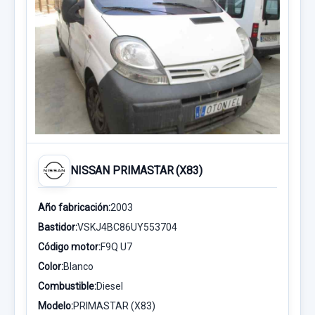
NISSAN PRIMASTAR (X83)
Año fabricación:
2003
Bastidor:
VSKJ4BC86UY553704
Código motor:
F9Q U7
Color:
Blanco
Combustible:
Diesel
Modelo:
PRIMASTAR (X83)