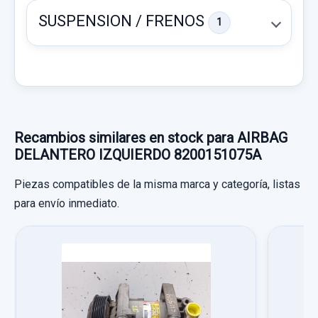
SUSPENSION / FRENOS
1
CERRADURA PUERTA DELANTERA IZQUIERDA
Recambios similares en stock para AIRBAG
8200008246 8 PINS
DELANTERO IZQUIERDO 8200151075A
CERRADURA PUERTA DELANTERA... usado.
Piezas compatibles de la misma marca y categoría, listas
NISSAN PRIMASTAR (X83) 1.9 DCI DIESEL
para envío inmediato.
MANGUETA TRASERA DERECHA
CAT
MANGUETA TRASERA DERECHA usado.
Garantía 1 año
NISSAN PRIMASTAR (X83) 1.9 DCI DIESEL
CAT
AMORTIGUADOR TRASERO IZQUIERDO
Ref:
570224
OEM:
8200008246
Garantía 1 año
AMORTIGUADOR TRASERO IZQUIERDO
19,83 €