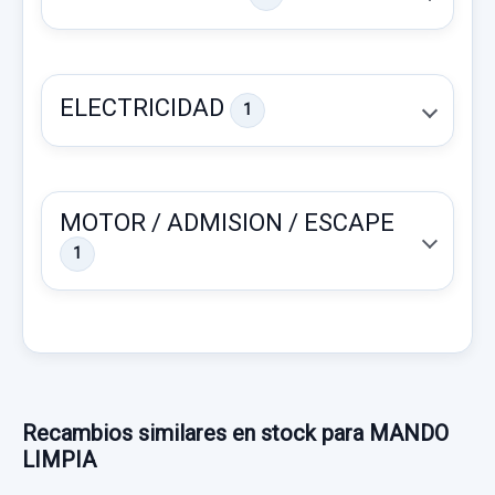
ELECTRICIDAD
1
MOTOR / ADMISION / ESCAPE
1
TAPA EXTERIOR COMBUSTIBLE
TAPA EXTERIOR COMBUSTIBLE usado.
TOYOTA AVENSIS BERLINA (T 22) 1.8 SOL
(4-PTAS.)
ELECTROVENTILADOR RADIADOR AIRE
ACONDICIONADO
Recambios similares en stock para MANDO
Garantía 1 año
LIMPIA
ELECTROVENTILADOR RADIADOR AIRE...
Ref:
722413