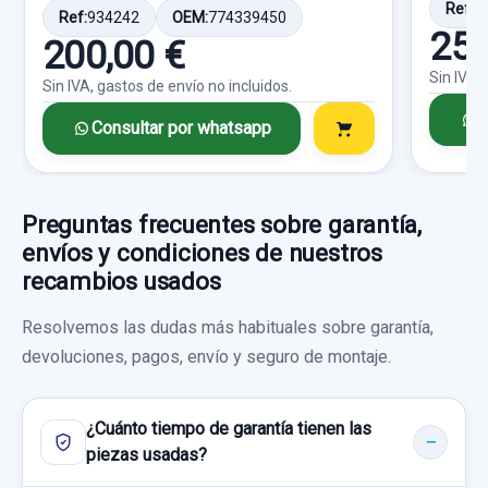
Ref:
1
Ref:
934242
OEM:
774339450
25,
200,00 €
Consultar por whatsapp
Sin IVA,
Sin IVA, gastos de envío no incluidos.
C
Consultar por whatsapp
Preguntas frecuentes sobre garantía,
envíos y condiciones de nuestros
recambios usados
Resolvemos las dudas más habituales sobre garantía,
devoluciones, pagos, envío y seguro de montaje.
¿Cuánto tiempo de garantía tienen las
piezas usadas?