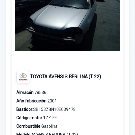
TOYOTA AVENSIS BERLINA (T 22)
Almacén:
78536
Año fabricación:
2001
Bastidor:
SB153ZBN10E039478
Código motor:
1ZZ-FE
Combustible:
Gasolina
Modelo:
AVENSIS BERLINA (T 22)