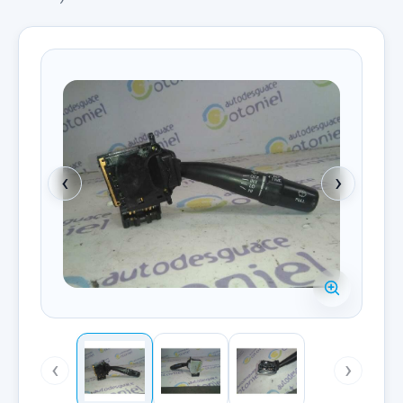
‹
›
‹
›