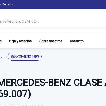
s: Cerrado
s
Baja y tasación
Sobre nosotros
Contacto
no
SERVOFRENO TRW
ERCEDES-BENZ CLASE A
69.007)