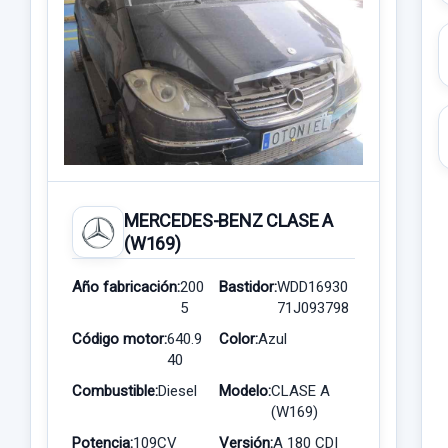
MERCEDES-BENZ CLASE A
(W169)
Año fabricación:
200
Bastidor:
WDD16930
5
71J093798
Código motor:
640.9
Color:
Azul
40
Combustible:
Diesel
Modelo:
CLASE A
(W169)
Potencia:
109CV
Versión:
A 180 CDI