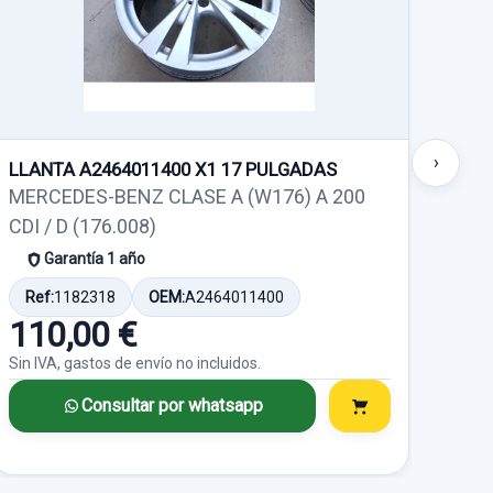
PICADERO
›
LLANTA A2464011400 X1 17 PULGADAS
LLA
MERCEDES-BENZ CLASE A (W176) A 200
MER
LPICADERO
CDI / D (176.008)
CDI 
Garantía 1 año
CLASE A
Ref:
1182318
OEM:
A2464011400
Ref
110,00 €
11
Sin IVA, gastos de envío no incluidos.
Sin I
Consultar por whatsapp
o no incluidos.