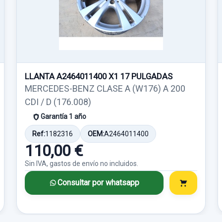
CENTRALITA AIRBAG
MANDO LUCES SAL
LLANTA A2464011400 X1 17 PULGADAS
A1698206626 A1698206626
MERCEDES-BENZ CLASE A (W176) A 200
MANDO LUCES SA
A1698206626
CDI / D (176.008)
CENTRALITA AIRBAG
usado.
A1698206626... usado.
Garantía 1 año
MERCEDES-BENZ 
DISCO FRENO DELANTERO
MERCEDES-BENZ CLASE A
(W169) A 180 CDI
Ref:
1182316
OEM:
A2464011400
(W169) A 180 CDI
DISCO FRENO DELANTERO
EXCLUSIVE...
110,00 €
Garantía 1 año
EXCLUSIVE...
usado.
Sin IVA, gastos de envío no incluidos.
Garantía 1 año
MERCEDES-BENZ CLASE A
Ref:
758336
Consultar por whatsapp
(W169) A 180 CDI
Ref:
758264
EXCLUSIVE...
30,00 €
OEM:
A1698206626
Garantía 1 año
Sin IVA, gastos de enví