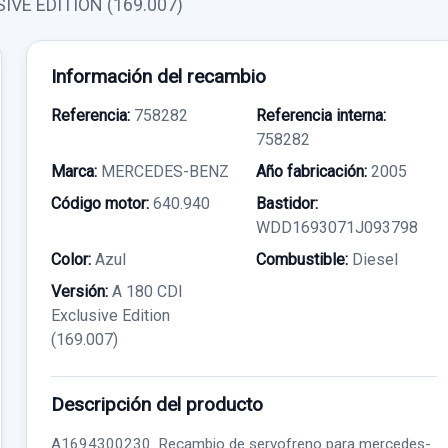
IVE EDITION (169.007)
Información del recambio
Referencia:
758282
Referencia interna:
758282
Marca:
MERCEDES-BENZ
Año fabricación:
2005
Código motor:
640.940
Bastidor:
WDD1693071J093798
Color:
Azul
Combustible:
Diesel
Versión:
A 180 CDI
Exclusive Edition
(169.007)
Descripción del producto
A1694300230. Recambio de servofreno para mercedes-