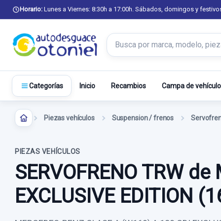
Horario:
Lunes a Viernes: 8:30h a 17:00h. Sábados, domingos y festivo
Buscar productos
Inicio
Recambios
Campa de vehículo
Categorías
Piezas vehículos
Suspension / frenos
Servofre
PIEZAS VEHÍCULOS
SERVOFRENO TRW de M
EXCLUSIVE EDITION (1