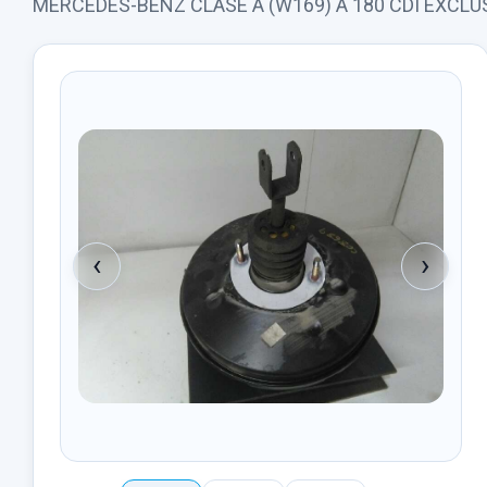
MERCEDES-BENZ CLASE A (W169) A 180 CDI EXCLUS
‹
›