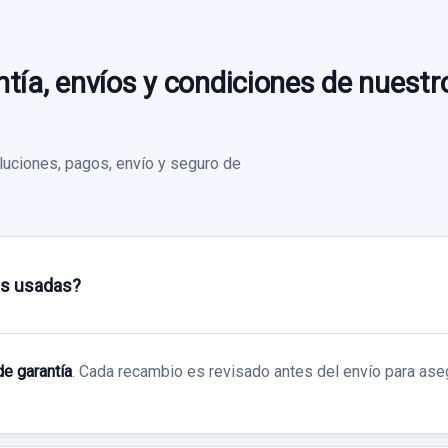
19,83 €
Ref:
619676
Sin IVA, gastos de envío no incluidos.
30,00 €
tía, envíos y condiciones de nuestr
Sin IVA, gastos de envío no incluidos.
Consultar por
whatsapp
Consultar por
uciones, pagos, envío y seguro de
Consultar por
whatsapp
whatsapp
as usadas?
de garantía
. Cada recambio es revisado antes del envío para ase