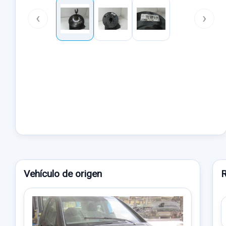
‹
›
Vehículo de origen
R