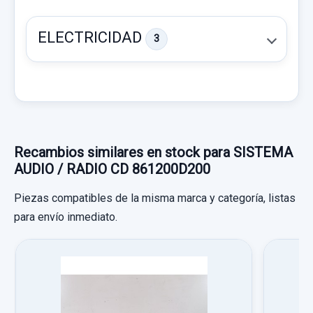
ELECTRICIDAD
3
CERRADURA MALETERO / PORTON S/R
Recambios similares en stock para SISTEMA
AUDIO / RADIO CD 861200D200
CERRADURA MALETERO / PORTON S/R
usado.
Piezas compatibles de la misma marca y categoría, listas
TOYOTA YARIS (KSP9/SCP9/NLP9) BLUE
para envío inmediato.
MOTOR CALEFACCION
Garantía 1 año
MOTOR CALEFACCION usado.
TOYOTA YARIS (KSP9/SCP9/NLP9) BLUE
Ref:
652860
OEM:
S/R
ANILLO AIRBAG
Garantía 1 año
20,00 €