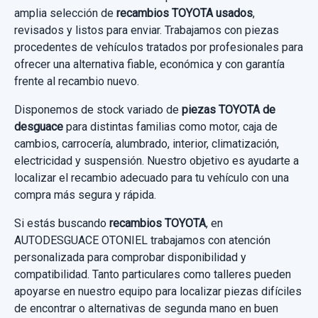
amplia selección de
recambios TOYOTA usados
,
revisados y listos para enviar. Trabajamos con piezas
procedentes de vehículos tratados por profesionales para
MOTOR LIMPIA TRASERO 0390201861
ofrecer una alternativa fiable, económica y con garantía
MOTOR LIMPIA TRASERO 0390201861
frente al recambio nuevo.
usado.
Disponemos de stock variado de
piezas TOYOTA de
TOYOTA YARIS (KSP9/SCP9/NLP9) BLUE
desguace
para distintas familias como motor, caja de
cambios, carrocería, alumbrado, interior, climatización,
Garantía 1 año
electricidad y suspensión. Nuestro objetivo es ayudarte a
localizar el recambio adecuado para tu vehículo con una
Ref:
652856
OEM:
0390201861
compra más segura y rápida.
15,69 €
Si estás buscando
recambios TOYOTA
, en
AUTODESGUACE OTONIEL trabajamos con atención
Sin IVA, gastos de envío no incluidos.
personalizada para comprobar disponibilidad y
compatibilidad. Tanto particulares como talleres pueden
Consultar por whatsapp
apoyarse en nuestro equipo para localizar piezas difíciles
de encontrar o alternativas de segunda mano en buen