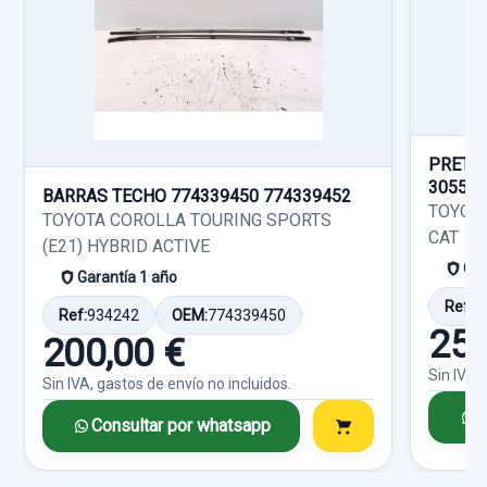
ANILLO AIRBAG usado.
Sin IVA, gastos de envío no incluidos.
Ref:
758258
TOYOTA YARIS (KSP9/SCP9/NLP9) BLUE
30,00 €
Garantía 1 año
Consultar por whatsapp
Sin IVA, gastos de envío no incluidos.
Ref:
763279
PRETE
30553
Consultar por whatsapp
30,00 €
BARRAS TECHO 774339450 774339452
TOYOTA
TOYOTA COROLLA TOURING SPORTS
Sin IVA, gastos de envío no incluidos.
CAT
(E21) HYBRID ACTIVE
Gar
Garantía 1 año
Consultar por whatsapp
Ref:
1
Ref:
934242
OEM:
774339450
25,
200,00 €
Sin IVA,
Sin IVA, gastos de envío no incluidos.
C
Consultar por whatsapp