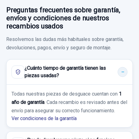
Preguntas frecuentes sobre garantía,
envíos y condiciones de nuestros
recambios usados
Resolvemos las dudas más habituales sobre garantía,
MANDO CALEFACCION / AIRE
devoluciones, pagos, envío y seguro de montaje.
ACONDICIONADO
MANDO CALEFACCION / AIRE... usado.
¿Cuánto tiempo de garantía tienen las
TOYOTA YARIS (KSP9/SCP9/NLP9) BLUE
piezas usadas?
MANDO MULTIFUNCION
Garantía 1 año
MANDO MULTIFUNCION usado.
Todas nuestras piezas de desguace cuentan con
1
TOYOTA YARIS (KSP9/SCP9/NLP9) BLUE
año de garantía
. Cada recambio es revisado antes del
Ref:
758342
envío para asegurar su correcto funcionamiento.
Garantía 1 año
30,00 €
Ver condiciones de la garantía
Sin IVA, gastos de envío no incluidos.
Ref:
763282