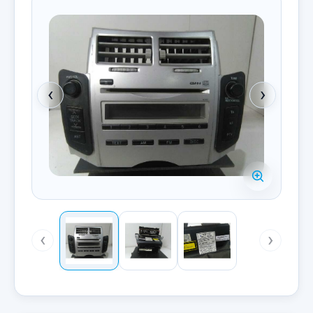
‹
›
‹
›