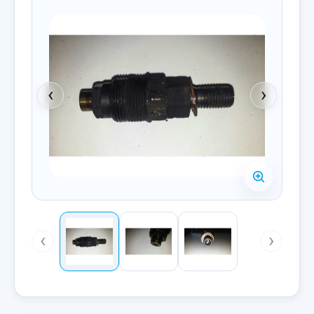
‹
›
‹
›