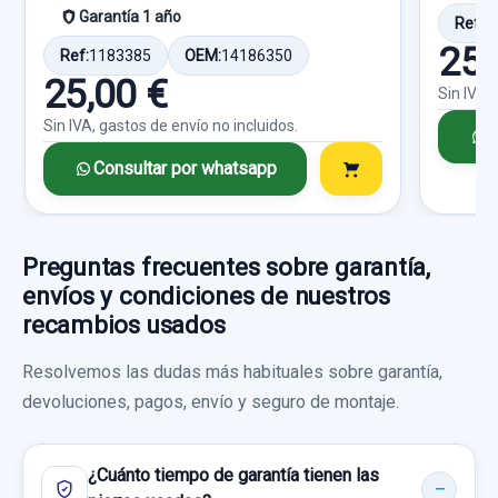
Garantía 1 año
Ref:
1
Consultar por whatsapp
25,
Ref:
1183385
OEM:
14186350
25,00 €
Sin IVA,
Sin IVA, gastos de envío no incluidos.
C
Consultar por whatsapp
Preguntas frecuentes sobre garantía,
envíos y condiciones de nuestros
recambios usados
Resolvemos las dudas más habituales sobre garantía,
devoluciones, pagos, envío y seguro de montaje.
¿Cuánto tiempo de garantía tienen las