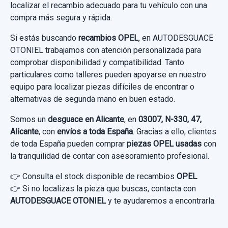
localizar el recambio adecuado para tu vehículo con una
compra más segura y rápida.
20,00 €
Sin IVA, gastos de envío no incluidos.
Si estás buscando
recambios OPEL
, en AUTODESGUACE
OTONIEL trabajamos con atención personalizada para
comprobar disponibilidad y compatibilidad. Tanto
Consultar por whatsapp
particulares como talleres pueden apoyarse en nuestro
equipo para localizar piezas difíciles de encontrar o
alternativas de segunda mano en buen estado.
Somos un
desguace en Alicante
, en
03007, N-330, 47,
Alicante
, con
envíos a toda España
. Gracias a ello, clientes
de toda España pueden comprar
piezas OPEL usadas
con
la tranquilidad de contar con asesoramiento profesional.
👉 Consulta el stock disponible de recambios
OPEL
.
👉 Si no localizas la pieza que buscas, contacta con
AUTODESGUACE OTONIEL
y te ayudaremos a encontrarla.