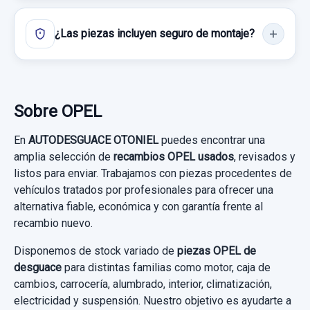
¿Las piezas incluyen seguro de montaje?
Sobre OPEL
En
AUTODESGUACE OTONIEL
puedes encontrar una
amplia selección de
recambios OPEL usados
, revisados y
listos para enviar. Trabajamos con piezas procedentes de
vehículos tratados por profesionales para ofrecer una
INYECTOR
alternativa fiable, económica y con garantía frente al
INYECTOR usado.
recambio nuevo.
OPEL COMBO (CORSA B) CARGO
Disponemos de stock variado de
piezas OPEL de
desguace
para distintas familias como motor, caja de
Garantía 1 año
cambios, carrocería, alumbrado, interior, climatización,
electricidad y suspensión. Nuestro objetivo es ayudarte a
Ref:
663553