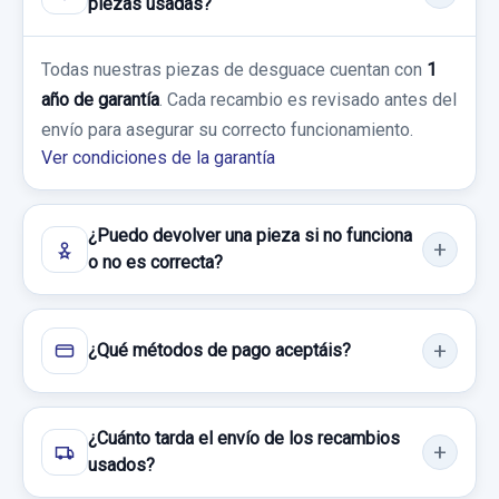
piezas usadas?
INYECTOR
INYECTOR usado.
Todas nuestras piezas de desguace cuentan con
1
OPEL COMBO (CORSA B) CARGO
año de garantía
. Cada recambio es revisado antes del
envío para asegurar su correcto funcionamiento.
Garantía 1 año
Ver condiciones de la garantía
Ref:
663552
20,00 €
¿Puedo devolver una pieza si no funciona
o no es correcta?
Sin IVA, gastos de envío no incluidos.
Consultar por whatsapp
¿Qué métodos de pago aceptáis?
¿Cuánto tarda el envío de los recambios
usados?