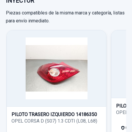
INYECTOR
Piezas compatibles de la misma marca y categoría, listas
para envío inmediato.
INYECTOR
INYECTOR usado.
OPEL COMBO (CORSA B) CARGO
Garantía 1 año
Ref:
663551
PILOT
OPEL CO
20,00 €
PILOTO TRASERO IZQUIERDO 14186350
OPEL CORSA D (S07) 1.3 CDTI (L08, L68)
Sin IVA, gastos de envío no incluidos.
Gar